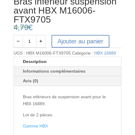
Bras inférieur suspension
avant HBX M16006-
FTX9705
4,79
€
En stock
Ajouter au panier
−
+
quantité
de
UGS :
HBX M16006-FTX9705
Catégorie :
HBX 16889
Bras
Description
inférieur
Informations complémentaires
suspension
avant
Avis (0)
HBX
M16006-
Bras inférieurs de suspension avant pour le
FTX9705
HBX 16889.
Lot de 2 pièces.
Gamme HBX