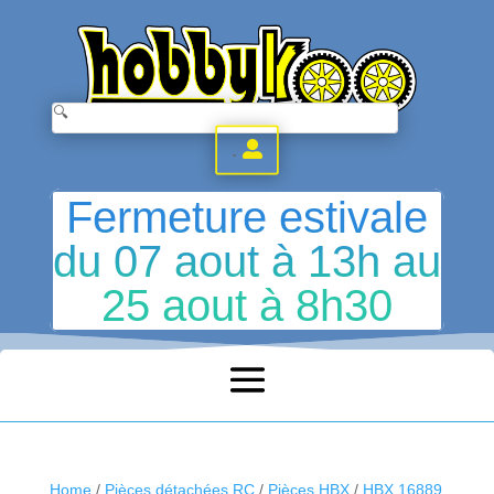
.
Fermeture estivale
du 07 aout à 13h au
25 aout à 8h30
Home
/
Pièces détachées RC
/
Pièces HBX
/
HBX 16889