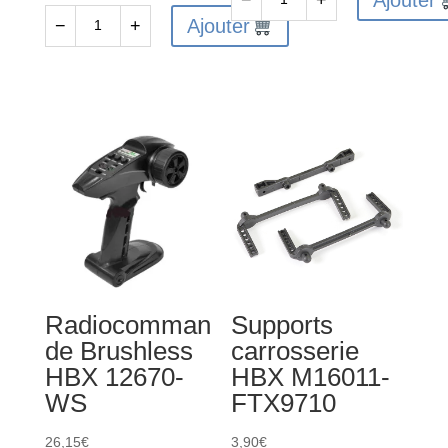
Ajouter
−
+
quantité
Ajouter
−
+
quantité
de
de
Noix
FTX
différentiels
TRACER
HBX
FRONT
M16016-
&
FTX9715
REAR
DRIVESHAFTS
Radiocomman
Supports
de Brushless
carrosserie
HBX 12670-
HBX M16011-
WS
FTX9710
26,15
€
3,90
€