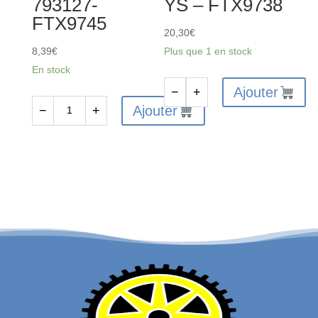
793127-
YS – FTX9738
FTX9745
20,30
€
8,39
€
Plus que 1 en stock
En stock
Ajouter
−
+
quantité
Ajouter
−
+
quantité
de
de
Radiocommande
Roulements
Brushed
7.93x12.7x3.95
HBX
HBX
12670-
793127-
YS
FTX9745
-
FTX9738