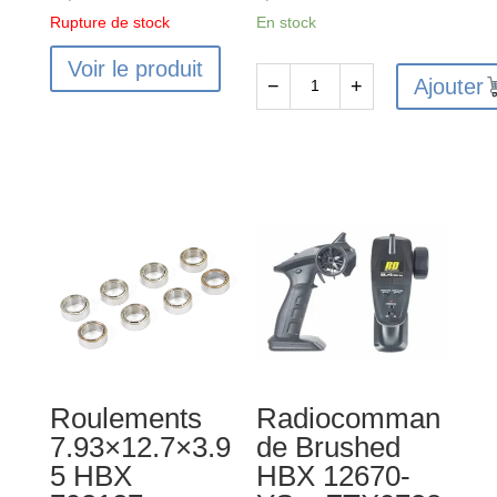
Rupture de stock
En stock
Voir le produit
Ajouter
−
+
quantité
de
Supports
carrosserie
HBX
M16011-
FTX9710
Roulements
Radiocomman
7.93×12.7×3.9
de Brushed
5 HBX
HBX 12670-