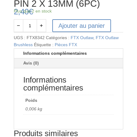
PIN 2 X 13MM (6PC)
2,40
€
Plus que 2 en stock
Ajouter au panier
−
+
quantité
de
UGS :
FTX8342
Catégories :
FTX Outlaw
,
FTX Outlaw
FTX8342
Brushless
Étiquette :
Pièces FTX
-
Informations complémentaires
FTX
Avis (0)
OUTLAW
PIN
Informations
2
X
complémentaires
13MM
(6PC)
Poids
0,006 kg
Produits similaires