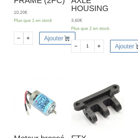
FRAME (2PC)
AXLE
HOUSING
10,20
€
Plus que 1 en stock
3,60
€
Plus que 2 en stock
Ajouter
−
+
quantité
Ajouter
−
+
de
quantité
FTX
de
OUTLAW/ZORRO
FTX8308
NT
-
ROLL
FTX
CAGE
OUTLAW/KANYON
SIDE
REAR
FRAME
AXLE
(2PC)
HOUSING