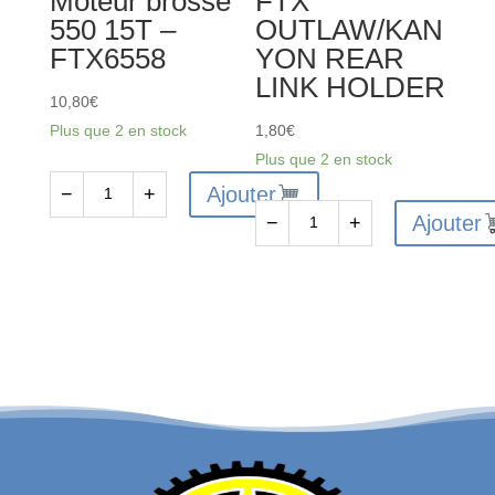
Moteur brossé
FTX
550 15T –
OUTLAW/KAN
FTX6558
YON REAR
LINK HOLDER
10,80
€
Plus que 2 en stock
1,80
€
Plus que 2 en stock
Ajouter
−
+
quantité
Ajouter
−
+
de
quantité
Moteur
de
brossé
FTX
550
OUTLAW/KANYON
15T
REAR
-
LINK
FTX6558
HOLDER