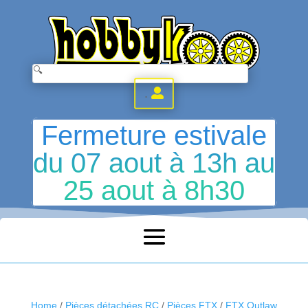
.
Fermeture estivale
du 07 aout à 13h au
25 aout à 8h30
Home
/
Pièces détachées RC
/
Pièces FTX
/
FTX Outlaw