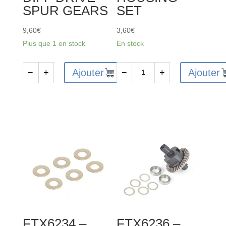
SPUR GEARS
SET
9,60
€
3,60
€
Plus que 1 en stock
En stock
Ajouter
Ajouter
−
+
−
+
quantité
quantité
de
de
FTX6229
FTX6225
-
-
FTX
FTX
VANTAGE
VANTAGE
/
/
CARNAGE
CARNAGE
/
/
OUTLAW
OUTLAW
/
/
FTX6234 –
FTX6236 –
BANZAI
BANZAI