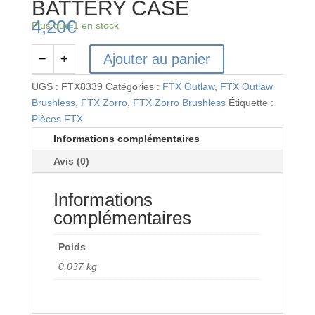
BATTERY CASE
4,20
€
Plus que 1 en stock
Ajouter au panier
−
+
quantité
de
UGS :
FTX8339
Catégories :
FTX Outlaw
,
FTX Outlaw
FTX
Brushless
,
FTX Zorro
,
FTX Zorro Brushless
Étiquette :
OUTLAW/KANYON
Pièces FTX
BATTERY
Informations complémentaires
CASE
Avis (0)
Informations
complémentaires
Poids
0,037 kg