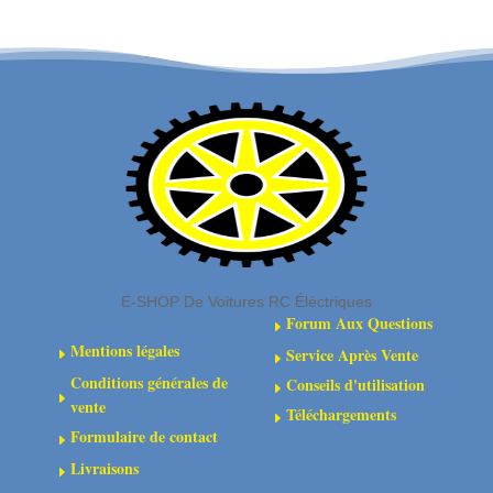
VANTAGE
DIFF.
/
GEARBOX
CARNAGE
(1
/
SET)
OUTLAW
/
BANZAI
/
KANYON
WASHER
E-SHOP De Voitures RC Éléctriques
(6PCS)
Forum Aux Questions
E
Mentions légales
Service Après Vente
E
E
Conditions générales de
Conseils d'utilisation
E
E
vente
Téléchargements
E
Formulaire de contact
E
Livraisons
E