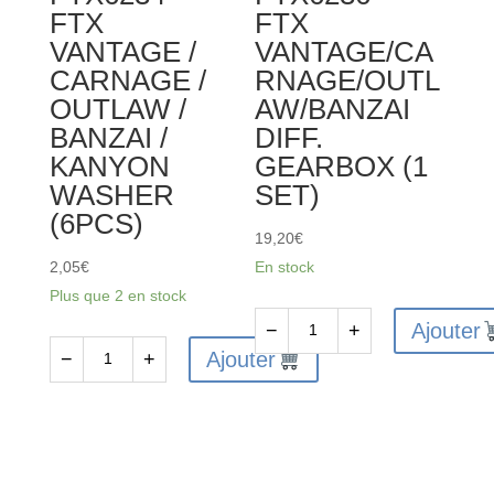
FTX
FTX
/
GEARBOX
VANTAGE /
VANTAGE/CA
KANYON
HOUSING
CARNAGE /
RNAGE/OUTL
DIFF
SET
OUTLAW /
AW/BANZAI
DRIVE
BANZAI /
DIFF.
SPUR
KANYON
GEARBOX (1
GEARS
WASHER
SET)
(6PCS)
19,20
€
2,05
€
En stock
Plus que 2 en stock
Ajouter
−
+
quantité
Ajouter
−
+
quantité
de
de
FTX6236
FTX6234
-
-
FTX
FTX
VANTAGE/CARNAGE/OUTLAW/B