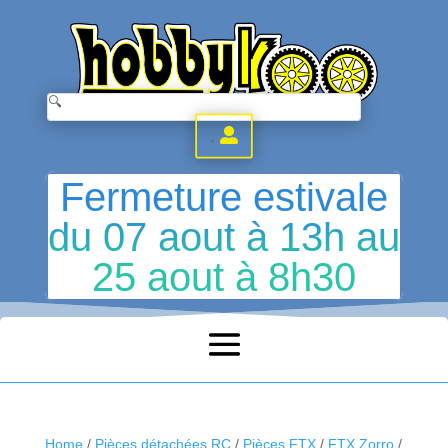
.
Fermeture estivale
du 07 aout à 13h au
25 aout à 8h30
Home
/
Pièces détachées RC
/
Pièces FTX
/
FTX Zorro
/