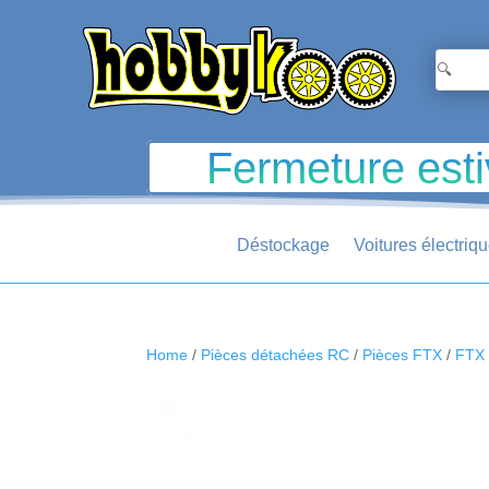
Fermeture esti
Déstockage
Voitures électriq
Home
/
Pièces détachées RC
/
Pièces FTX
/
FTX 