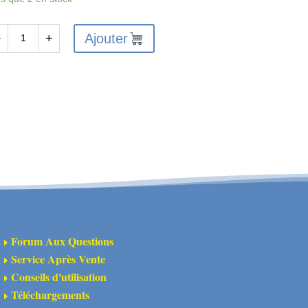
Ajouter
−
+
antité
teur
ossé
0
T
X6558
Forum Aux Questions
E
Service Après Vente
E
Conseils d'utilisation
E
Téléchargements
E