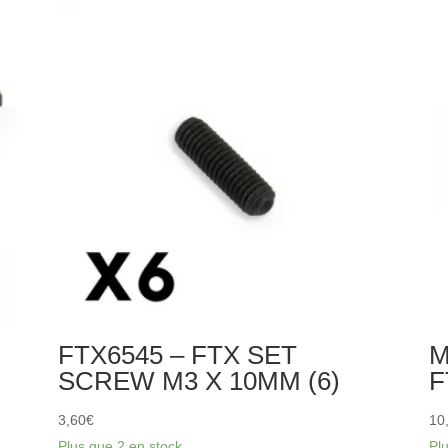
OUTLAW/KANYON
R
REAR
CE
AXLE
C
DIFF
SH
COVER
R
HA
ST
C
FTX6545 – FTX SET
M
SCREW M3 X 10MM (6)
F
3,60
€
10
Plus que 2 en stock
Pl