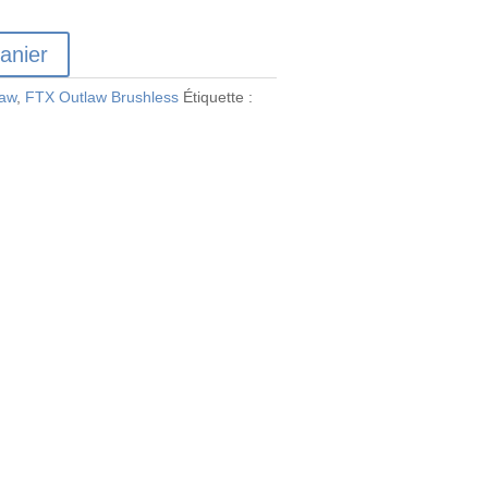
anier
law
,
FTX Outlaw Brushless
Étiquette :