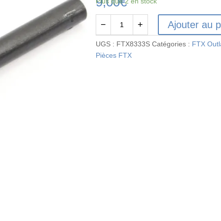
9,00
€
Plus que 2 en stock
Ajouter au p
−
+
quantité
de
UGS :
FTX8333S
Catégories :
FTX Out
FTX8333S
Pièces FTX
-
FTX
OUTLAW
REAR
CENTRAL
CVD
SHAFT
FRONT
HALF
-
STEEL
CUP