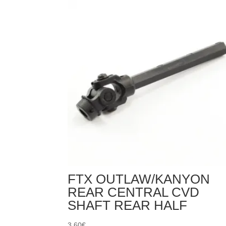
OUTLAW/KANYON
REAR
AXLE
ADAPTORS
(2PC)
FTX OUTLAW/KANYON
REAR CENTRAL CVD
SHAFT REAR HALF
3,60
€