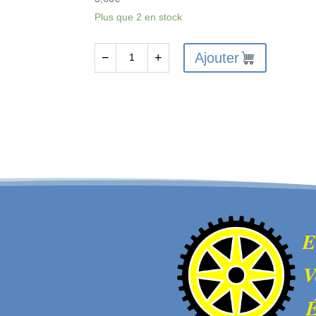
Plus que 2 en stock
Ajouter
−
+
quantité
de
FTX
OUTLAW/KANYON
REAR
CENTRAL
CVD
SHAFT
REAR
HALF
E
V
É