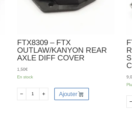
FTX8309 – FTX
F
OUTLAW/KANYON REAR
R
AXLE DIFF COVER
S
1,50
€
En stock
9,
Pl
Ajouter
−
+
quantité
de
qu
FTX8309
de
-
FT
FTX
OU