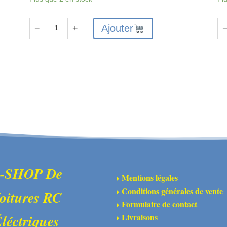
Ajouter
−
+
quantité
qu
de
de
FTX6545
Mo
-
br
FTX
55
SET
15
SCREW
-
M3
FT
X
10MM
(6)
-SHOP De
Mentions légales
E
Conditions générales de vente
oitures RC
E
Formulaire de contact
E
Livraisons
léctriques
E