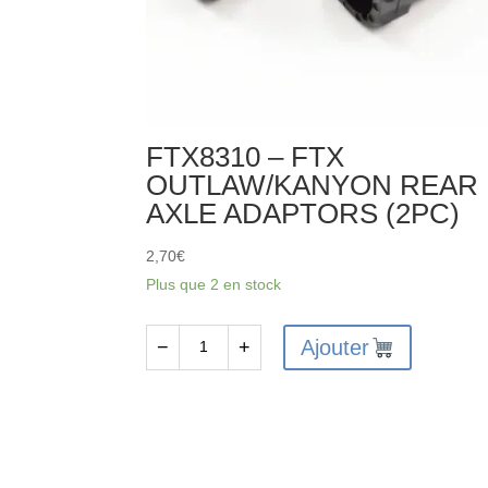
FTX8310 – FTX
OUTLAW/KANYON REAR
AXLE ADAPTORS (2PC)
2,70
€
Plus que 2 en stock
Ajouter
−
+
quantité
de
FTX8310
-
FTX