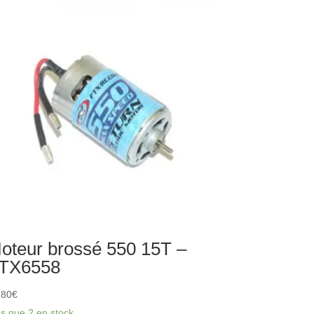
EAR
NTRAL
VD
AFT
EAR
LF
EEL
U
oteur brossé 550 15T –
TX6558
,80
€
us que 2 en stock