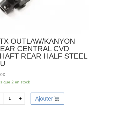
TX OUTLAW/KANYON
EAR CENTRAL CVD
HAFT REAR HALF STEEL
CU
00
€
us que 2 en stock
Ajouter
−
+
antité
X
TLAW/KANYON