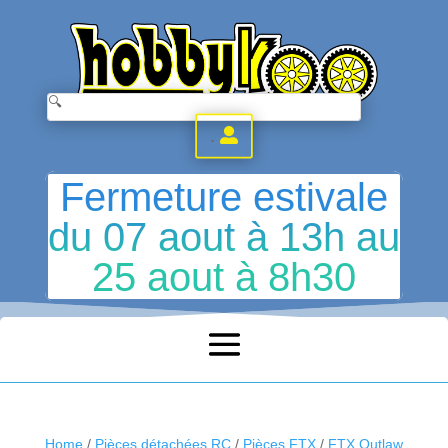
.
Fermeture estivale
du 07 aout à 13h au
25 aout à 8h30
Home
/
Pièces détachées RC
/
Pièces FTX
/
FTX Outlaw