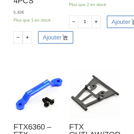
4PCS
Plus que 2 en stock
5,40
€
Plus que 1 en stock
Ajouter
−
+
quantité
de
Ajouter
−
+
quantité
FLAT
de
HEAD
FTX6534
HEX
-
6PCSM3*6
FTX
SCREWS
RING
SELF
TAPPING
SCREW
2.5*3
4PCS
FTX6360 –
FTX