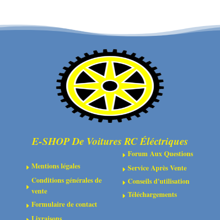
FTX
VANTAGE
/
CARNAGE
/
OUTLAW
/
ZORRO
ALUMINIUM
STEERING
ACKERMAN
E-SHOP De Voitures RC Éléctriques
(1PC)
Forum Aux Questions
E
Mentions légales
Service Après Vente
E
E
Conditions générales de
Conseils d'utilisation
E
E
vente
Téléchargements
E
Formulaire de contact
E
Livraisons
E