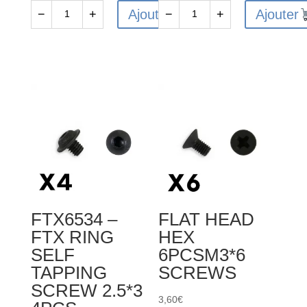
Ajouter
Ajouter
−
+
−
+
quantité
quantité
de
de
FTX6545
FAST36
-
-
FTX
Fastrax
SET
Round
SCREW
Finned
M3
Motor
X
Heatsink
10MM
(6)
FTX6534 –
FLAT HEAD
FTX RING
HEX
SELF
6PCSM3*6
TAPPING
SCREWS
SCREW 2.5*3
3,60
€