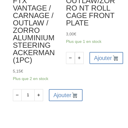
FTX
OUTLAW/ZOR
VANTAGE /
RO NT ROLL
CARNAGE /
CAGE FRONT
OUTLAW /
PLATE
ZORRO
3,00
€
ALUMINIUM
Plus que 1 en stock
STEERING
ACKERMAN
Ajouter
−
+
(1PC)
quantité
de
5,15
€
FTX
Plus que 2 en stock
OUTLAW/ZORRO
NT
Ajouter
−
+
quantité
ROLL
de
CAGE
FTX6360
FRONT
-
PLATE