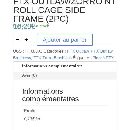
FTX OUTLAW/ZORRO NT
ROLL CAGE SIDE
FRAME (2PC)
10,20
€
Plus que 1 en stock
Ajouter au panier
−
+
quantité
de
UGS :
FTX8301
Catégories :
FTX Outlaw
,
FTX Outlaw
FTX
Brushless
,
FTX Zorro Brushless
Étiquette :
Pièces FTX
OUTLAW/ZORRO
Informations complémentaires
NT
Avis (0)
ROLL
CAGE
Informations
SIDE
FRAME
complémentaires
(2PC)
Poids
0,135 kg