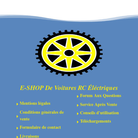
VANTAGE
VANTAGE
/
/
CARNAGE
CARNAGE
/
/
OUTLAW
OUTLAW
/
/
BANZAI
BANZAI
GEARBOX
DIFF
HOUSING
BEVEL
SET
GEARS
E-SHOP De Voitures RC Éléctriques
SMALL
Forum Aux Questions
E
Mentions légales
Service Après Vente
E
E
Conditions générales de
Conseils d'utilisation
E
E
vente
Téléchargements
E
Formulaire de contact
E
Livraisons
E