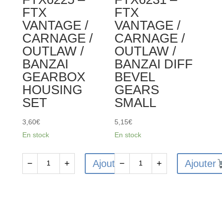
FTX
FTX
VANTAGE /
VANTAGE /
CARNAGE /
CARNAGE /
OUTLAW /
OUTLAW /
BANZAI
BANZAI DIFF
GEARBOX
BEVEL
HOUSING
GEARS
SET
SMALL
3,60
€
5,15
€
En stock
En stock
Ajouter
Ajouter
−
+
−
+
quantité
quantité
de
de
FTX6225
FTX6231
-
-
FTX
FTX