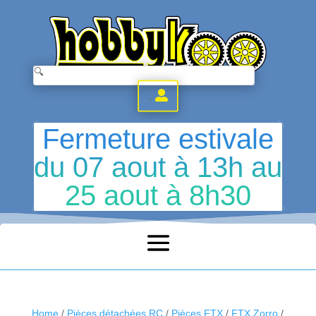
.
Fermeture estivale
du 07 aout à 13h au
25 aout à 8h30
Home
/
Pièces détachées RC
/
Pièces FTX
/
FTX Zorro
/