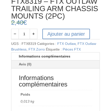
FTX8319 – FTX OUTLAW
TRAILING ARM CHASSIS
MOUNTS (2PC)
2,40
€
En stock
Ajouter au panier
−
+
quantité
de
UGS :
FTX8319
Catégories :
FTX Outlaw
,
FTX Outlaw
FTX8319
Brushless
,
FTX Zorro
Étiquette :
Pièces FTX
-
Informations complémentaires
FTX
Avis (0)
OUTLAW
TRAILING
Informations
ARM
CHASSIS
complémentaires
MOUNTS
(2PC)
Poids
0,013 kg