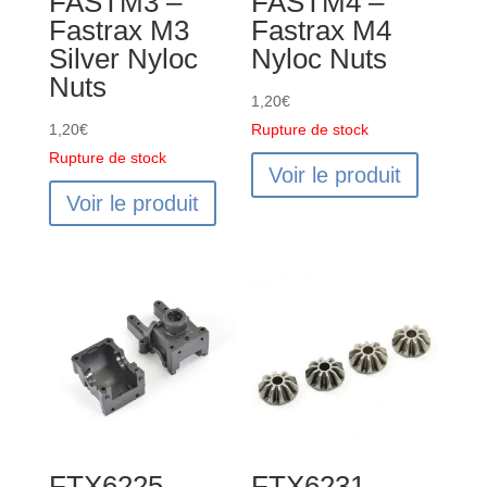
FASTM3 –
FASTM4 –
BANZAI
Fastrax M3
Fastrax M4
/
Silver Nyloc
Nyloc Nuts
KANYON
Nuts
DIFF
1,20
€
CASE
1,20
€
Rupture de stock
(2PCS)
Rupture de stock
Voir le produit
Voir le produit
FTX6225 –
FTX6231 –