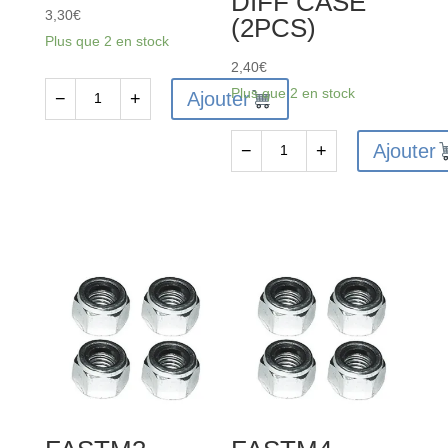
DIFF CASE
3,30
€
(2PCS)
Plus que 2 en stock
2,40
€
Plus que 2 en stock
Ajouter
−
+
quantité
de
Ajouter
−
+
FTX
quantité
VANTAGE/CARNAGE/OUTLAW/
de
KANYON
FTX6228
SHOCK
-
UPPER
FTX
CAP
VANTAGE
2SETS
/
CARNAGE
/
OUTLAW
/