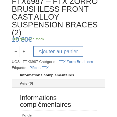
FTX6987 – FTX ZORRO
BRUSHLESS FRONT
CAST ALLOY
SUSPENSION BRACES
(2)
10,80
€
Plus que 1 en stock
Ajouter au panier
−
+
quantité
de
UGS :
FTX6987
Catégorie :
FTX Zorro Brushless
FTX6987
Étiquette :
Pièces FTX
-
Informations complémentaires
FTX
Avis (0)
ZORRO
BRUSHLESS
Informations
FRONT
CAST
complémentaires
ALLOY
SUSPENSION
Poids