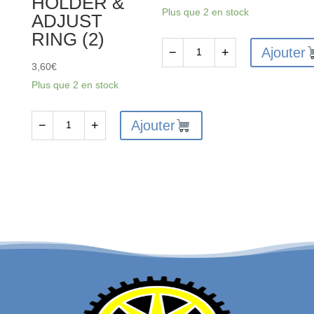
HOLDER &
Plus que 2 en stock
ADJUST
RING (2)
Ajouter
−
+
quantité
3,60
€
de
Plus que 2 en stock
FTX
VANTAGE/CARNAGE/OUTLAW/
Ajouter
−
+
quantité
KANYON
de
SHOCK
FTX6212
UPPER
-
CAP
FTX
2SETS
VANTAGE
/
CARNAGE
/
OUTLAW