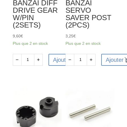
BANZAI DIFF
BANZAI
DRIVE GEAR
SERVO
W/PIN
SAVER POST
(2SETS)
(2PCS)
9,60
€
3,25
€
Plus que 2 en stock
Plus que 2 en stock
Ajouter
Ajouter
−
+
−
+
quantité
quantité
de
de
FTX6227
FTX6240
-
-
FTX
FTX
VANTAGE
VANTAGE
/
/
CARNAGE
CARNAGE
/
/