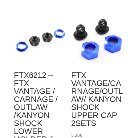
FTX6228
FTX
-
VANTAGE
FTX
/
VANTAGE
CARNAGE
/
/
CARNAGE
OUTLAW
/
/
OUTLAW
BANZAI
/
DIFF
FTX6212 –
FTX
BANZAI
PIN
FTX
VANTAGE/CA
/
(2PCS)
VANTAGE /
RNAGE/OUTL
KANYON
CARNAGE /
AW/ KANYON
DIFF
OUTLAW
SHOCK
CASE
/KANYON
UPPER CAP
(2PCS)
SHOCK
2SETS
LOWER
3,30
€