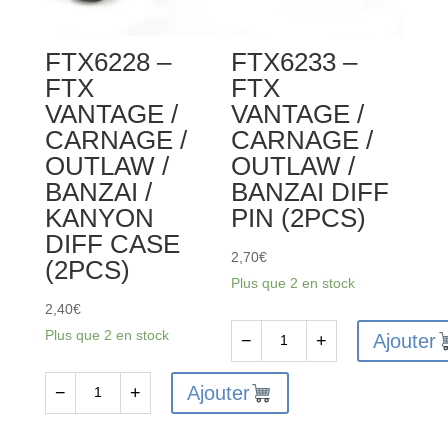
OUTLAW
OUTLAW
/
/
FTX6228 –
FTX6233 –
BANZAI
BANZAI
FTX
FTX
DIFF
SERVO
VANTAGE /
VANTAGE /
DRIVE
SAVER
CARNAGE /
CARNAGE /
GEAR
POST
OUTLAW /
OUTLAW /
W/PIN
(2PCS)
BANZAI /
BANZAI DIFF
(2SETS)
KANYON
PIN (2PCS)
DIFF CASE
2,70
€
(2PCS)
Plus que 2 en stock
2,40
€
Plus que 2 en stock
Ajouter
−
+
quantité
de
Ajouter
−
+
quantité
FTX6233
de
-