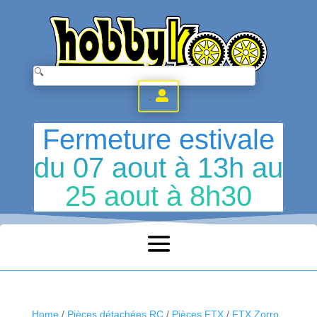
.
Fermeture estivale
du 07 aout à 13h au
25 aout à 8h30
Home
/
Pièces détachées RC
/
Pièces FTX
/
FTX Zorro