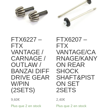
DRIVE
VANTAGE/CARNAGE
CUP
REAR
4PCS
HUB
CARRIER
2PCS
FTX6227 –
FTX6207 –
FTX
FTX
VANTAGE /
VANTAGE/CA
CARNAGE /
RNAGE/KANY
OUTLAW /
ON REAR
BANZAI DIFF
SHOCK
DRIVE GEAR
SHAFT&PIST
W/PIN
ON SET
(2SETS)
2SETS
9,60
€
2,40
€
Plus que 2 en stock
Plus que 2 en stock