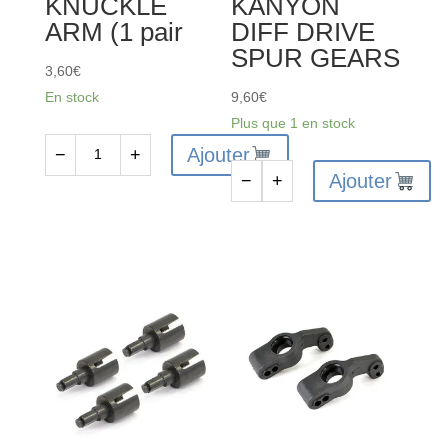
KNUCKLE
KANYON
ARM (1 pair
DIFF DRIVE
SPUR GEARS
3,60
€
En stock
9,60
€
Plus que 1 en stock
Ajouter
−
+
quantité
Ajouter
−
+
de
quantité
FTX6215
de
-
FTX6229
FTX
-
VANTAGE/CARNAGE/OUTLAW/KAN
FTX
STEERING
VANTAGE
KNUCKLE
/
ARM
CARNAGE
(1
/
pair
OUTLAW