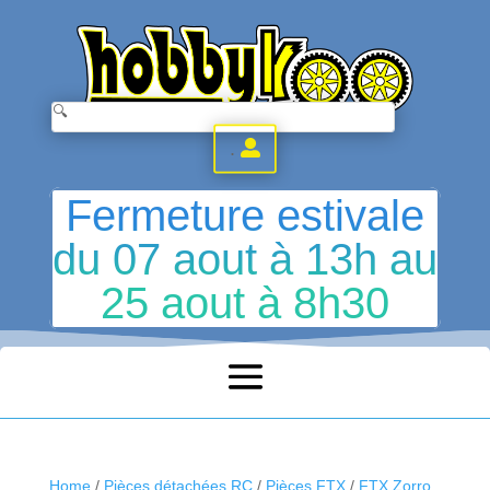
.
Fermeture estivale
du 07 aout à 13h au
25 aout à 8h30
Home
/
Pièces détachées RC
/
Pièces FTX
/
FTX Zorro