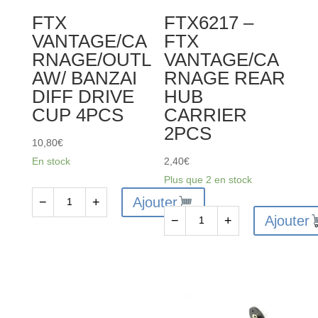
/
FTX
FTX6217 –
BANZAI
VANTAGE/CA
FTX
/
RNAGE/OUTL
VANTAGE/CA
KANYON
AW/ BANZAI
RNAGE REAR
DIFF
DIFF DRIVE
HUB
DRIVE
CUP 4PCS
CARRIER
SPUR
2PCS
GEARS
10,80
€
En stock
2,40
€
Plus que 2 en stock
Ajouter
−
+
quantité
Ajouter
−
+
de
quantité
FTX
de
VANTAGE/CARNAGE/OUTLAW/
FTX6217
BANZAI
-
DIFF
FTX