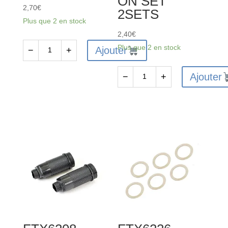
ON SET
2,70
€
2SETS
Plus que 2 en stock
2,40
€
Plus que 2 en stock
Ajouter
−
+
quantité
de
Ajouter
−
+
FTX6233
quantité
-
de
FTX
FTX6207
VANTAGE
-
/
FTX
CARNAGE
VANTAGE/CARNAGE/KANYON
/
REAR
OUTLAW
SHOCK
/
SHAFT&PISTON
BANZAI
SET
DIFF
2SETS