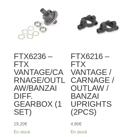
FRONT
FTX
SHOCK
VANTAGE
BODY
/
2PCS
CARNAGE
/
OUTLAW
/
FTX6236 –
FTX6216 –
BANZAI
FTX
FTX
DIFF
VANTAGE/CA
VANTAGE /
16T
RNAGE/OUTL
CARNAGE /
GEAR
AW/BANZAI
OUTLAW /
WASHER
DIFF.
BANZAI
(6PCS)
GEARBOX (1
UPRIGHTS
SET)
(2PCS)
19,20
€
4,80
€
En stock
En stock