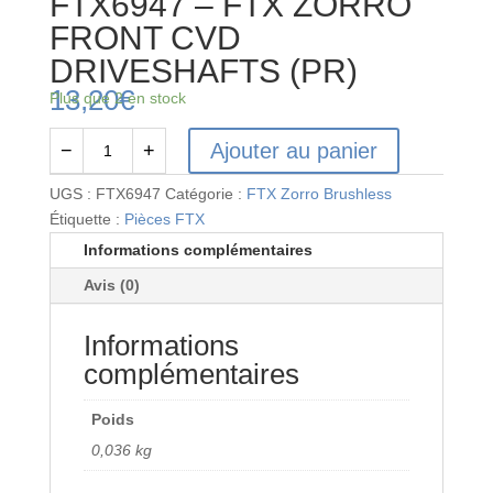
FTX6947 – FTX ZORRO
FRONT CVD
DRIVESHAFTS (PR)
13,20
€
Plus que 2 en stock
Ajouter au panier
−
+
quantité
de
UGS :
FTX6947
Catégorie :
FTX Zorro Brushless
FTX6947
Étiquette :
Pièces FTX
-
Informations complémentaires
FTX
Avis (0)
ZORRO
FRONT
Informations
CVD
DRIVESHAFTS
complémentaires
(PR)
Poids
0,036 kg