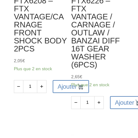
FTX6208 –
FTX6226 –
PIN
FTX
FTX
(2PCS)
VANTAGE/CA
VANTAGE /
RNAGE
CARNAGE /
FRONT
OUTLAW /
SHOCK BODY
BANZAI DIFF
2PCS
16T GEAR
WASHER
2,05
€
(6PCS)
Plus que 2 en stock
2,65
€
Plus que 2 en stock
Ajouter
−
+
quantité
de
Ajouter
−
+
FTX6208
quantité
-
de
FTX
FTX6226
VANTAGE/CARNAGE
-