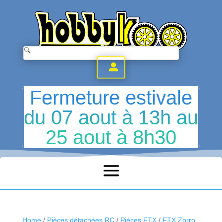
.
Fermeture estivale
du 07 aout à 13h au
25 aout à 8h30
Home
/
Pièces détachées RC
/
Pièces FTX
/
FTX Zorro