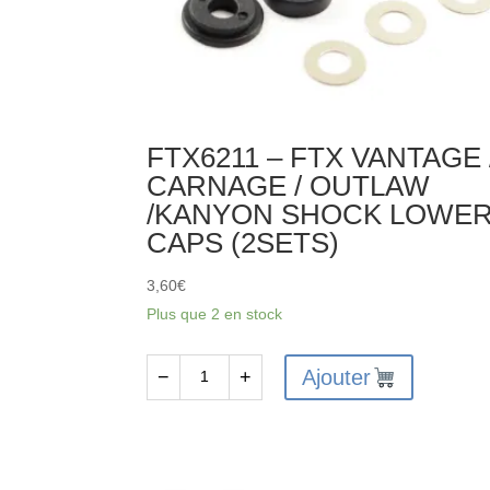
FTX6211 – FTX VANTAGE 
CARNAGE / OUTLAW
/KANYON SHOCK LOWE
CAPS (2SETS)
3,60
€
Plus que 2 en stock
Ajouter
−
+
quantité
de
FTX6211
-