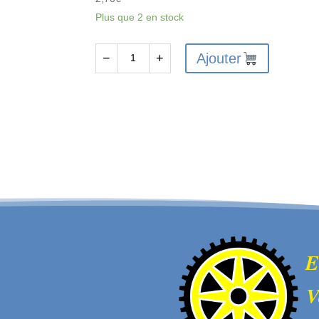
Plus que 2 en stock
Ajouter
−
+
quantité
de
FTX6233
-
FTX
VANTAGE
/
CARNAGE
/
OUTLAW
/
E
BANZAI
V
DIFF
PIN