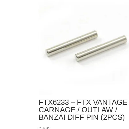
FTX
VANTAGE
/
CARNAGE
/
OUTLAW
/KANYON
SHOCK
LOWER
CAPS
(2SETS)
FTX6233 – FTX VANTAGE 
CARNAGE / OUTLAW /
BANZAI DIFF PIN (2PCS)
2,70
€