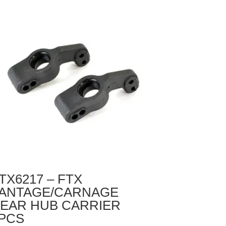
X
NTAGE
ARNAGE
UTLAW
NZAI
ERVO
VER
OST
PCS)
TX6217 – FTX
ANTAGE/CARNAGE
EAR HUB CARRIER
PCS