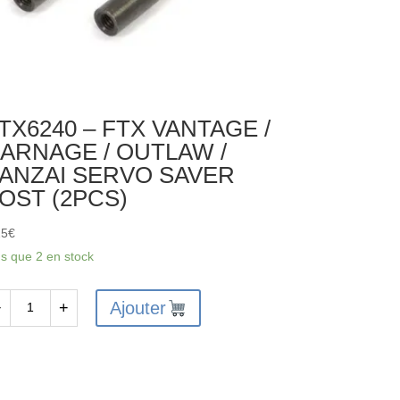
TX6240 – FTX VANTAGE /
ARNAGE / OUTLAW /
ANZAI SERVO SAVER
OST (2PCS)
25
€
us que 2 en stock
Ajouter
−
+
antité
X6240