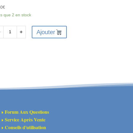
40
€
us que 2 en stock
Ajouter
−
+
antité
X6217
X
NTAGE/CARNAGE
EAR
UB
RRIER
CS
Forum Aux Questions
E
Service Après Vente
E
Conseils d'utilisation
E