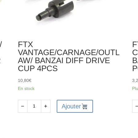
/
FTX
F
VANTAGE/CARNAGE/OUTL
C
R
AW/ BANZAI DIFF DRIVE
B
CUP 4PCS
P
10,80
€
3,
En stock
Pl
Ajouter
−
+
quantité
qu
de
de
FTX
FT
VANTAGE/CARNAGE/OUTLAW/
-