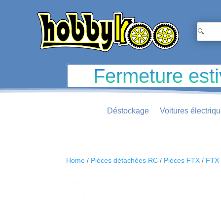
Fermeture esti
Déstockage
Voitures électriq
Home
/
Pièces détachées RC
/
Pièces FTX
/
FTX 