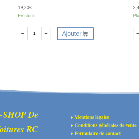
19,20
€
2,
En stock
Pl
Ajouter
−
+
quantité
qu
de
de
FTX6236
FT
-
-
FTX
FT
VANTAGE/CARNAGE/OUTLAW/BANZAI
VA
DIFF.
R
GEARBOX
H
(1
CA
SET)
2P
-SHOP De
Mentions légales
E
Conditions générales de vente
oitures RC
E
Formulaire de contact
E