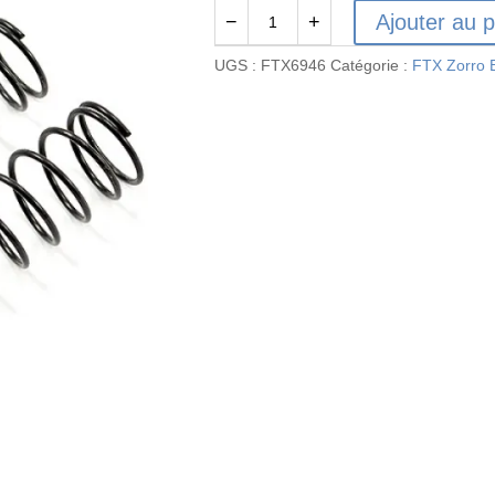
Ajouter au p
−
+
quantité
de
UGS :
FTX6946
Catégorie :
FTX Zorro 
FTX6946
-
FTX
ZORRO
FRONT
SHOCK
SPRINGS
(PR)