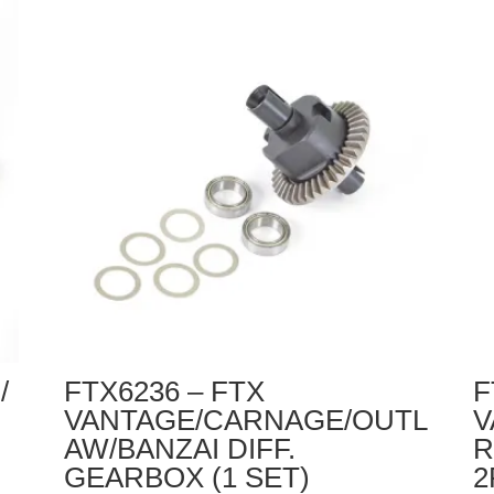
BANZAI
FT
DIFF
VA
DRIVE
/
CUP
C
4PCS
/
O
/
BA
S
SA
P
(2
/
FTX6236 – FTX
F
VANTAGE/CARNAGE/OUTL
V
AW/BANZAI DIFF.
R
GEARBOX (1 SET)
2