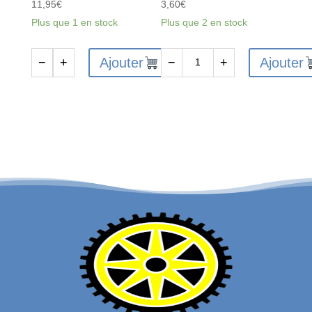
11,95
€
3,60
€
Plus que 1 en stock
Plus que 2 en stock
Ajouter
Ajouter
−
+
−
+
quantité
quantité
de
de
ET0220E
FTX6211
-
-
Etronix
FTX
Euro
VANTAGE
Ac
/
Wall
CARNAGE
Charger
/
1000Mah
OUTLAW
For
/KANYON
7.2V
SHOCK
W/Tamiya
LOWER
Plug
CAPS