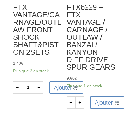
FTX
FTX6229 –
BANZAI
OUTLAW
VANTAGE/CA
FTX
DIFF
FRONT
RNAGE/OUTL
VANTAGE /
16T
SUSP.
AW FRONT
CARNAGE /
GEAR
HOLDER
SHOCK
OUTLAW /
WASHER
2PCS
SHAFT&PIST
BANZAI /
(6PCS)
ON 2SETS
KANYON
DIFF DRIVE
2,40
€
SPUR GEARS
Plus que 2 en stock
9,60
€
Plus que 1 en stock
Ajouter
−
+
quantité
de
Ajouter
−
+
FTX
quantité
VANTAGE/CARNAGE/OUTLAW
de
FRONT
FTX6229
SHOCK
-