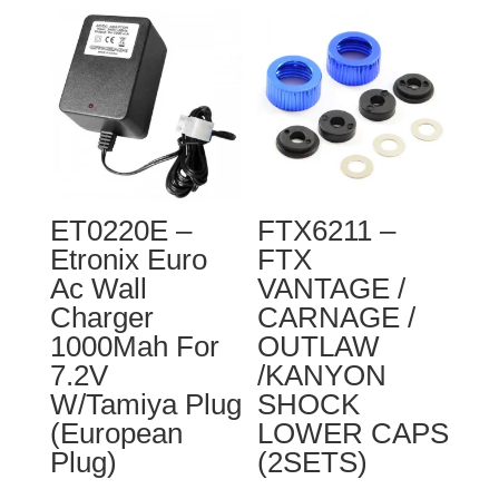
SHAFT&PISTON
FTX
2SETS
VANTAGE
/
CARNAGE
/
OUTLAW
/
ET0220E –
FTX6211 –
BANZAI
Etronix Euro
FTX
/
Ac Wall
VANTAGE /
KANYON
Charger
CARNAGE /
DIFF
1000Mah For
OUTLAW
DRIVE
7.2V
/KANYON
SPUR
W/Tamiya Plug
SHOCK
GEARS
(European
LOWER CAPS
Plug)
(2SETS)