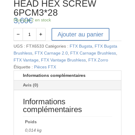
HEAD HEX SCREW
6PCM3*28
3,60
€
Plus que 2 en stock
Ajouter au panier
−
+
quantité
de
UGS :
FTX6533
Catégories :
FTX Bugsta
,
FTX Bugsta
FTX6533
Brushless
,
FTX Carnage 2.0
,
FTX Carnage Brushless
,
-
FTX Vantage
,
FTX Vantage Brushless
,
FTX Zorro
FTX
Étiquette :
Pièces FTX
CAP
Informations complémentaires
HEAD
Avis (0)
HEX
SCREW
Informations
6PCM3*28
complémentaires
Poids
0,014 kg