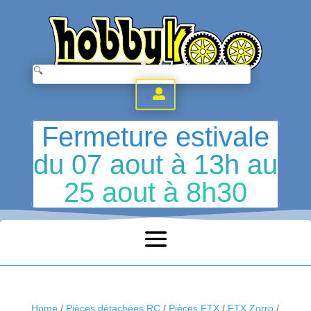
.
Fermeture estivale
du 07 aout à 13h au
25 aout à 8h30
Home
/
Pièces détachées RC
/
Pièces FTX
/
FTX Zorro
/