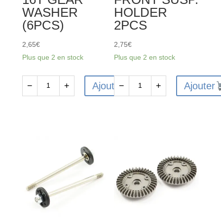
WASHER
HOLDER
(6PCS)
2PCS
2,65
€
2,75
€
Plus que 2 en stock
Plus que 2 en stock
Ajouter
Ajouter
−
+
−
+
quantité
quantité
de
de
FTX6226
FTX6220
-
-
FTX
FTX
VANTAGE
VANTAGE
/
/
CARNAGE
CARNAGE
/
/
OUTLAW
BANZAI
/
/