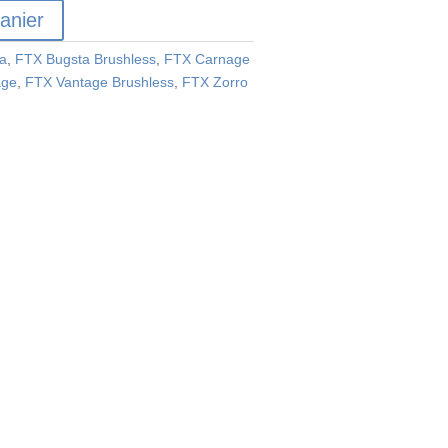
anier
a
,
FTX Bugsta Brushless
,
FTX Carnage
age
,
FTX Vantage Brushless
,
FTX Zorro