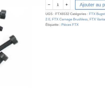
Ajouter au p
−
+
quantité
de
UGS :
FTX6532
Catégories :
FTX Bugst
FTX6532
2.0
,
FTX Carnage Brushless
,
FTX Vant
-
Étiquette :
Pièces FTX
FTX
CAP
HEAD
HEX
SCREW
6PCM3*14