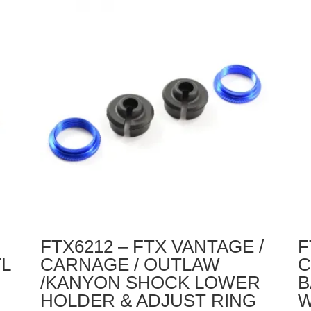
FTX
H
VANTAGE
4P
/
CARNAGE
/
OUTLAW
/
BANZAI
DIFF
BEVEL
GEARS
SMALL
FTX6212 – FTX VANTAGE /
F
L
CARNAGE / OUTLAW
C
/KANYON SHOCK LOWER
B
HOLDER & ADJUST RING
W