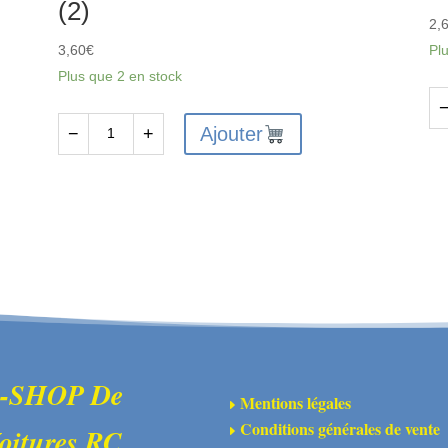
(2)
2,
3,60
€
Pl
Plus que 2 en stock
qu
Ajouter
−
+
quantité
de
de
FT
FTX6212
-
-
FT
FTX
VA
VANTAGE
/
/
C
CARNAGE
/
/
O
OUTLAW
/
-SHOP De
Mentions légales
E
/KANYON
BA
Conditions générales de vente
oitures RC
E
SHOCK
DI