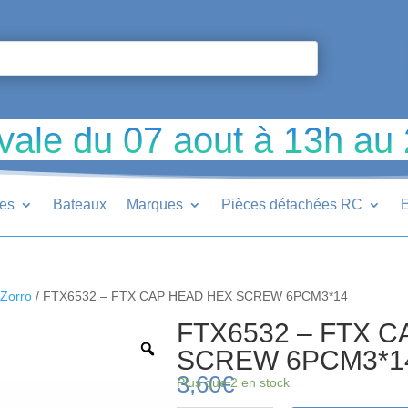
vale du 07 aout à 13h au
ues
Bateaux
Marques
Pièces détachées RC
E
Zorro
/ FTX6532 – FTX CAP HEAD HEX SCREW 6PCM3*14
FTX6532 – FTX 
SCREW 6PCM3*1
3,60
€
Plus que 2 en stock