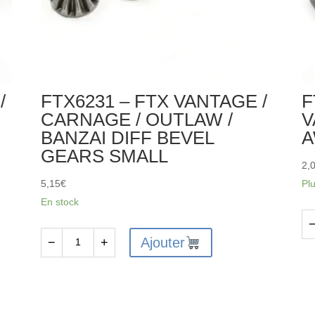
/
FTX6231 – FTX VANTAGE /
F
CARNAGE / OUTLAW /
V
BANZAI DIFF BEVEL
A
GEARS SMALL
2,
5,15
€
Pl
En stock
qu
Ajouter
−
+
quantité
de
de
FT
FTX6231
VA
-
W