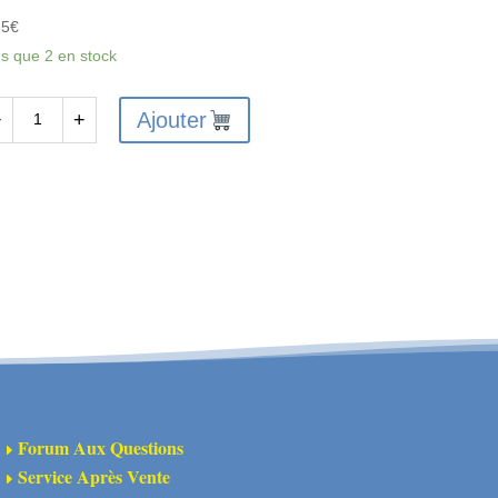
65
€
us que 2 en stock
Ajouter
−
+
antité
X6226
X
NTAGE
ARNAGE
UTLAW
Forum Aux Questions
E
NZAI
Service Après Vente
E
FF