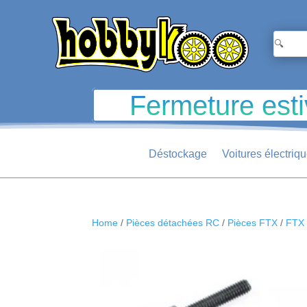
Fermeture esti
Déstockage
Voitures électriq
Home
/
Pièces détachées RC
/
Pièces FTX
/
FTX 