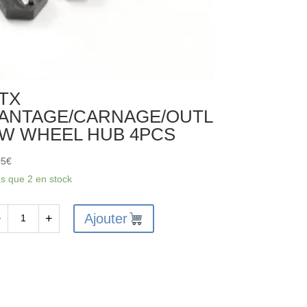
TX
ANTAGE/CARNAGE/OUTL
W WHEEL HUB 4PCS
05
€
us que 2 en stock
Ajouter
−
+
antité
X
NTAGE/CARNAGE/OUTLAW
HEEL