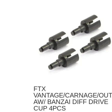
FTX
VANTAGE
/
CARNAGE
/
OUTLAW
/
BANZAI
/
KANYON
DIFF
CASE
(2PCS)
FTX
VANTAGE/CARNAGE/OUT
AW/ BANZAI DIFF DRIVE
CUP 4PCS