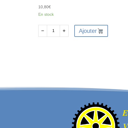
10,80
€
En stock
Ajouter
−
+
quantité
de
FTX
VANTAGE/CARNAGE/OUTLAW/
BANZAI
DIFF
DRIVE
CUP
4PCS
E
V