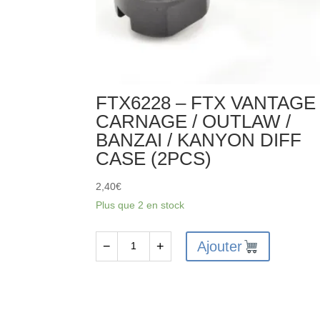
FTX6228 – FTX VANTAGE 
CARNAGE / OUTLAW /
BANZAI / KANYON DIFF
CASE (2PCS)
2,40
€
Plus que 2 en stock
Ajouter
−
+
quantité
de
FTX6228
-