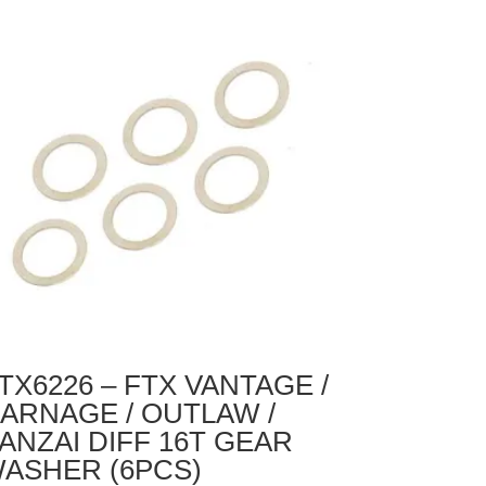
UB
CS
TX6226 – FTX VANTAGE /
ARNAGE / OUTLAW /
ANZAI DIFF 16T GEAR
ASHER (6PCS)