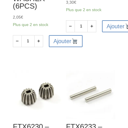
3,30
€
(6PCS)
Plus que 2 en stock
2,05
€
Plus que 2 en stock
Ajouter
−
+
quantité
de
Ajouter
−
+
quantité
FTX
de
VANTAGE/CARNAGE/OUTLAW/
FTX6234
KANYON
-
SHOCK
FTX
UPPER
VANTAGE
CAP
/
2SETS
CARNAGE
/
OUTLAW
/
FTX6230 –
FTX6233 –
BANZAI