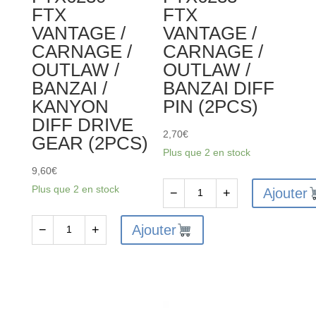
FTX
FTX
/
VANTAGE /
VANTAGE /
KANYON
CARNAGE /
CARNAGE /
WASHER
OUTLAW /
OUTLAW /
(6PCS)
BANZAI /
BANZAI DIFF
KANYON
PIN (2PCS)
DIFF DRIVE
2,70
€
GEAR (2PCS)
Plus que 2 en stock
9,60
€
Plus que 2 en stock
Ajouter
−
+
quantité
de
Ajouter
−
+
quantité
FTX6233
de
-
FTX6230
FTX
-
VANTAGE
FTX
/