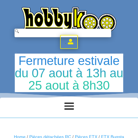
.
Fermeture estivale
du 07 aout à 13h au
25 aout à 8h30
Home
/
Pièces détachées RC
/
Pièces FTX
/
FTX Bugsta