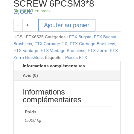
SCREW 6PCSM3*8
3,60
€
Plus que 1 en stock
Ajouter au panier
−
+
quantité
de
UGS :
FTX6525
Catégories :
FTX Bugsta
,
FTX Bugsta
BUTTON
Brushless
,
FTX Carnage 2.0
,
FTX Carnage Brushless
,
HEAD
FTX Vantage
,
FTX Vantage Brushless
,
FTX Zorro
,
FTX
HEX
Zorro Brushless
Étiquette :
Pièces FTX
SCREW
Informations complémentaires
6PCSM3*8
Avis (0)
Informations
complémentaires
Poids
0,008 kg