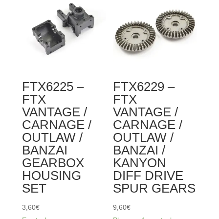
VANTAGE
CARNAGE
/
/
CARNAGE
OUTLAW
/
/
OUTLAW
BANZAI
/
DIFF
FTX6225 –
FTX6229 –
BANZAI
PIN
FTX
FTX
/
(2PCS)
VANTAGE /
VANTAGE /
KANYON
CARNAGE /
CARNAGE /
DIFF
OUTLAW /
OUTLAW /
DRIVE
BANZAI
BANZAI /
GEAR
GEARBOX
KANYON
(2PCS)
HOUSING
DIFF DRIVE
SET
SPUR GEARS
3,60
€
9,60
€