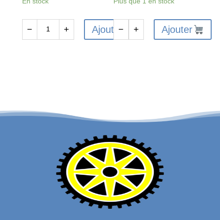
En stock
Plus que 1 en stock
Ajouter
Ajouter
−
+
−
+
quantité
quantité
de
de
FTX6225
FTX6229
-
-
FTX
FTX
VANTAGE
VANTAGE
/
/
CARNAGE
CARNAGE
/
/
OUTLAW
OUTLAW
/
/
BANZAI
BANZAI
GEARBOX
/
HOUSING
KANYON
SET
DIFF