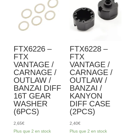
VANTAGE
STEERING
/
KNUCKLE
CARNAGE
ARM
/
(1
OUTLAW
pair
/
FTX6226 –
FTX6228 –
BANZAI
FTX
FTX
CENTRE
VANTAGE /
VANTAGE /
COUPLER
CARNAGE /
CARNAGE /
(3PCS)
OUTLAW /
OUTLAW /
BANZAI DIFF
BANZAI /
16T GEAR
KANYON
WASHER
DIFF CASE
(6PCS)
(2PCS)
2,65
€
2,40
€
Plus que 2 en stock
Plus que 2 en stock