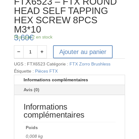
FTX6523 – FTX ROUND
HEAD SELF TAPPING
HEX SCREW 8PCS
M3*10
3,60
€
Plus que 2 en stock
Ajouter au panier
−
+
quantité
de
UGS :
FTX6523
Catégorie :
FTX Zorro Brushless
FTX6523
Étiquette :
Pièces FTX
-
Informations complémentaires
FTX
Avis (0)
ROUND
HEAD
Informations
SELF
TAPPING
complémentaires
HEX
SCREW
Poids
8PCS
0,008 kg