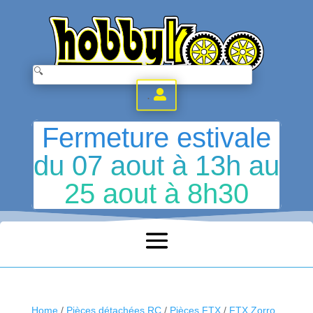
.
Fermeture estivale
du 07 aout à 13h au
25 aout à 8h30
Home
/
Pièces détachées RC
/
Pièces FTX
/
FTX Zorro