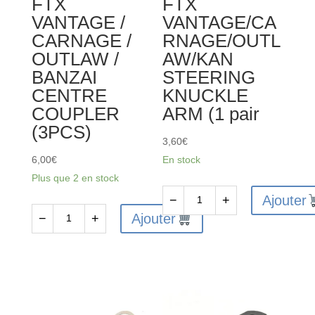
FTX
FTX
VANTAGE /
VANTAGE/CA
CARNAGE /
RNAGE/OUTL
OUTLAW /
AW/KAN
BANZAI
STEERING
CENTRE
KNUCKLE
COUPLER
ARM (1 pair
(3PCS)
3,60
€
6,00
€
En stock
Plus que 2 en stock
Ajouter
−
+
quantité
Ajouter
−
+
quantité
de
de
FTX6215
FTX6237
-
-
FTX
FTX
VANTAGE/CARNAGE/OUTLAW/K