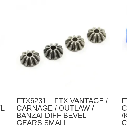
FTX
K
VANTAGE
S
/
U
CARNAGE
CA
/
2S
OUTLAW
/
BANZAI
/
KANYON
DIFF
DRIVE
SPUR
FTX6231 – FTX VANTAGE /
F
GEARS
L
CARNAGE / OUTLAW /
C
BANZAI DIFF BEVEL
/
GEARS SMALL
C