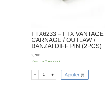
FTX6233 – FTX VANTAGE 
CARNAGE / OUTLAW /
BANZAI DIFF PIN (2PCS)
2,70
€
Plus que 2 en stock
Ajouter
−
+
quantité
de
FTX6233
-
FTX