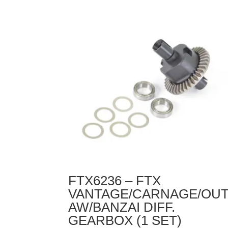
VANTAGE
/
CARNAGE
/
OUTLAW
/
BANZAI
DIFF
PIN
(2PCS)
FTX6236 – FTX
VANTAGE/CARNAGE/OUT
AW/BANZAI DIFF.
GEARBOX (1 SET)