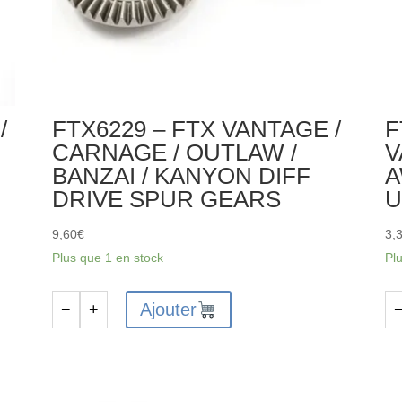
/
FTX6229 – FTX VANTAGE /
F
CARNAGE / OUTLAW /
V
BANZAI / KANYON DIFF
A
DRIVE SPUR GEARS
U
9,60
€
3,
Plus que 1 en stock
Pl
Ajouter
−
+
quantité
qu
de
de
FTX6229
FT
-
VA