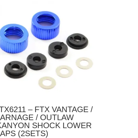
ANYON
HOCK
PPER
P
ETS
TX6211 – FTX VANTAGE /
ARNAGE / OUTLAW
KANYON SHOCK LOWER
APS (2SETS)