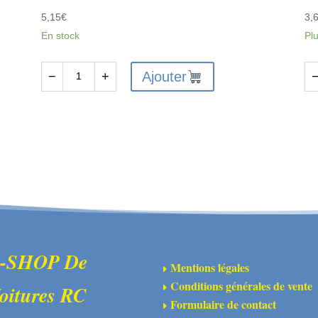
5,15
€
3,
En stock
Pl
Ajouter
−
+
quantité
qu
de
de
FTX6231
FT
-
-
FTX
FT
VANTAGE
VA
/
/
CARNAGE
C
/
/
OUTLAW
O
-SHOP De
Mentions légales
E
/
/K
Conditions générales de vente
oitures RC
E
BANZAI
S
Formulaire de contact
E
DIFF
L