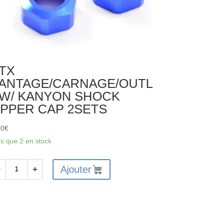
TX
ANTAGE/CARNAGE/OUTL
W/ KANYON SHOCK
PPER CAP 2SETS
30
€
us que 2 en stock
Ajouter
−
+
antité
X
NTAGE/CARNAGE/OUTLAW/