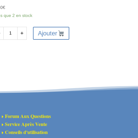
60
€
us que 2 en stock
Ajouter
−
+
antité
X6211
X
NTAGE
ARNAGE
UTLAW
Forum Aux Questions
E
ANYON
Service Après Vente
E
HOCK
Conseils d'utilisation
E
OWER