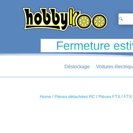
Fermeture esti
Déstockage
Voitures électriq
Home
/
Pièces détachées RC
/
Pièces FTX
/
FTX 