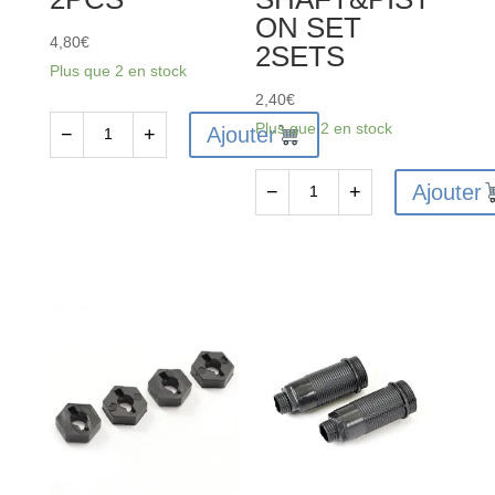
ON SET
4,80
€
2SETS
Plus que 2 en stock
2,40
€
Plus que 2 en stock
Ajouter
−
+
quantité
de
Ajouter
−
+
FTX6219
quantité
-
de
FTX
FTX6207
VANTAGE
-
REAR
FTX
LOWER
VANTAGE/CARNAGE/KANYON
SUSP.ARM
REAR
2PCS
SHOCK
SHAFT&PISTON
SET
2SETS