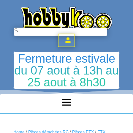
.
Fermeture estivale
du 07 aout à 13h au
25 aout à 8h30
Home
/
Pièces détachées RC
/
Pièces FTX
/
FTX