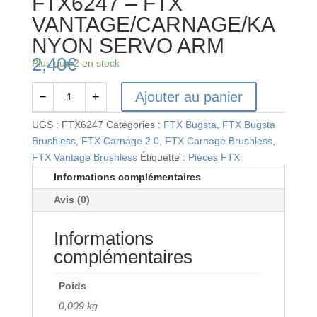
FTX6247 – FTX
VANTAGE/CARNAGE/KA
NYON SERVO ARM
2,40
€
Plus que 2 en stock
Ajouter au panier
−
+
quantité
de
UGS :
FTX6247
Catégories :
FTX Bugsta
,
FTX Bugsta
FTX6247
Brushless
,
FTX Carnage 2.0
,
FTX Carnage Brushless
,
-
FTX Vantage Brushless
Étiquette :
Pièces FTX
FTX
Informations complémentaires
VANTAGE/CARNAGE/KANYON
Avis (0)
SERVO
ARM
Informations
complémentaires
Poids
0,009 kg