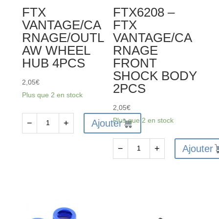
FTX
FTX6208 –
VANTAGE/CA
FTX
RNAGE/OUTL
VANTAGE/CA
AW WHEEL
RNAGE
HUB 4PCS
FRONT
SHOCK BODY
2,05
€
2PCS
Plus que 2 en stock
2,05
€
Plus que 2 en stock
Ajouter
−
+
quantité
de
Ajouter
−
+
FTX
quantité
VANTAGE/CARNAGE/OUTLAW
de
WHEEL
FTX6208
HUB
-
4PCS
FTX
VANTAGE/CARNAGE