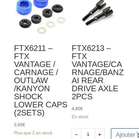
FRONT
SHOCK
BODY
2PCS
FTX6211 –
FTX6213 –
FTX
FTX
VANTAGE /
VANTAGE/CA
CARNAGE /
RNAGE/BANZ
OUTLAW
AI REAR
/KANYON
DRIVE AXLE
SHOCK
2PCS
LOWER CAPS
4,80
€
(2SETS)
En stock
3,60
€
Plus que 2 en stock
Ajouter
−
+
quantité