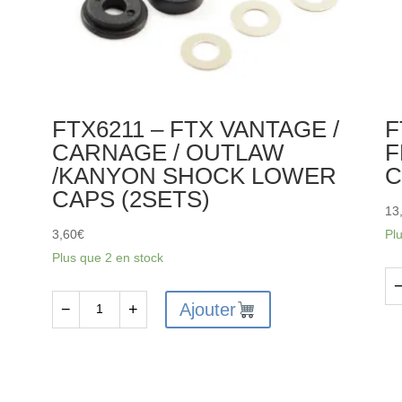
FTX6211 – FTX VANTAGE /
F
S
CARNAGE / OUTLAW
F
/KANYON SHOCK LOWER
C
CAPS (2SETS)
13
3,60
€
Pl
Plus que 2 en stock
qu
Ajouter
−
+
quantité
de
de
FT
FTX6211
VA
-
F