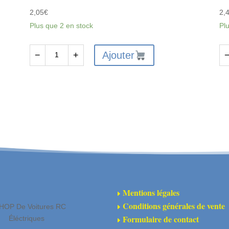
2,05
€
2,
Plus que 2 en stock
Pl
Ajouter
−
+
quantité
qu
de
de
FTX6209
FT
-
-
FTX
FT
VANTAGE/CARNAGE/KANYON
VA
REAR
R
SHOCK
H
BODY
CA
2PCS
2P
Mentions légales
E
Conditions générales de vente
HOP De Voitures RC
E
Formulaire de contact
Éléctriques
E