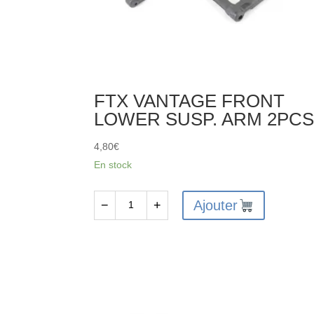
FTX VANTAGE FRONT
LOWER SUSP. ARM 2PC
4,80
€
En stock
Ajouter
−
+
quantité
de
FTX
VANTAGE
FRONT
LOWER