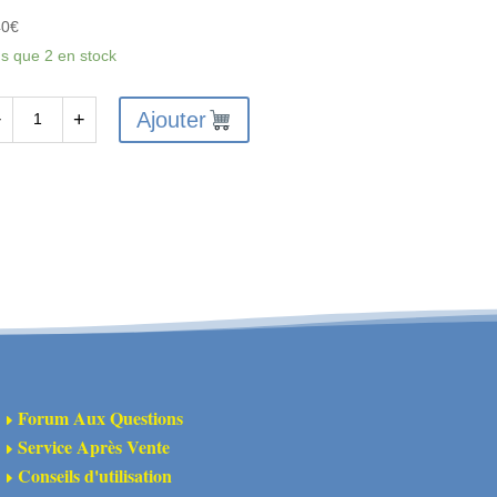
40
€
us que 2 en stock
Ajouter
−
+
antité
X6217
X
NTAGE/CARNAGE
EAR
UB
RRIER
CS
Forum Aux Questions
E
Service Après Vente
E
Conseils d'utilisation
E