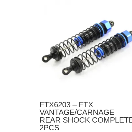
SUSP.
ARM
2PCS
FTX6203 – FTX
VANTAGE/CARNAGE
REAR SHOCK COMPLET
2PCS