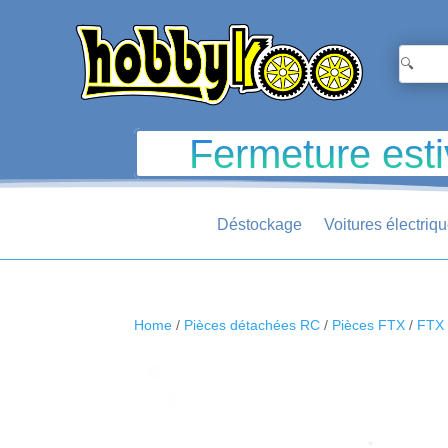
Fermeture esti
Déstockage
Voitures électriq
Home
/
Pièces détachées RC
/
Pièces FTX
/
FTX 