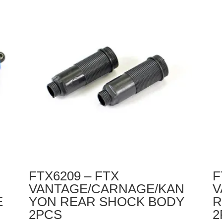
FTX
S
VANTAGE
C
/
2P
CARNAGE
/
OUTLAW
/KANYON
SHOCK
LOWER
CAPS
(2SETS)
FTX6209 – FTX
F
VANTAGE/CARNAGE/KAN
V
E
YON REAR SHOCK BODY
R
2PCS
2