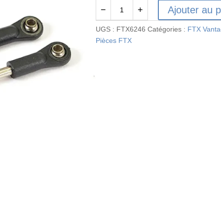
Ajouter au p
−
+
quantité
de
UGS :
FTX6246
Catégories :
FTX Vant
FTX6246
Pièces FTX
-
FTX
VANTAGE
STEERING
ARM
2SETS