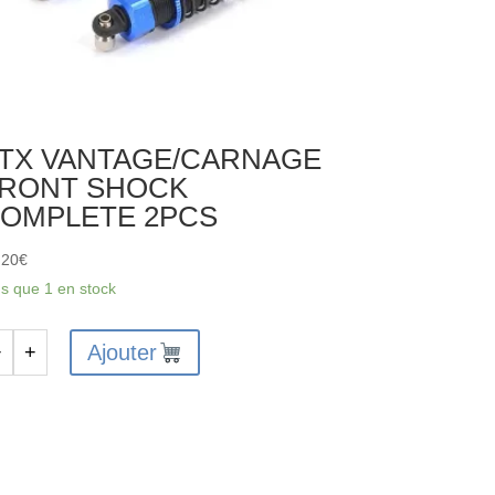
TX VANTAGE/CARNAGE
RONT SHOCK
OMPLETE 2PCS
,20
€
us que 1 en stock
Ajouter
−
+
antité
X
NTAGE/CARNAGE
RONT