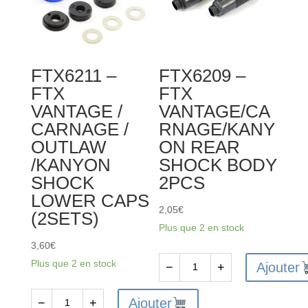
HUB
LOWER
CARRIER
SUSP.ARM
2PCS
2PCS
FTX6211 –
FTX6209 –
FTX
FTX
VANTAGE /
VANTAGE/CA
CARNAGE /
RNAGE/KANY
OUTLAW
ON REAR
/KANYON
SHOCK BODY
SHOCK
2PCS
LOWER CAPS
2,05
€
(2SETS)
Plus que 2 en stock
3,60
€
Plus que 2 en stock
Ajouter
−
+
quantité
de
Ajouter
−
+