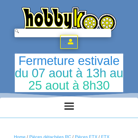
.
Fermeture estivale
du 07 aout à 13h au
25 aout à 8h30
Home
/
Pièces détachées RC
/
Pièces FTX
/
FTX