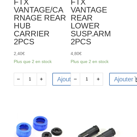
FTX
FTX
VANTAGE/CA
VANTAGE
RNAGE REAR
REAR
HUB
LOWER
CARRIER
SUSP.ARM
2PCS
2PCS
2,40
€
4,80
€
Plus que 2 en stock
Plus que 2 en stock
Ajouter
Ajouter
−
+
−
+
quantité
quantité
de
de
FTX6217
FTX6219
-
-
FTX
FTX
VANTAGE/CARNAGE
VANTAGE
REAR
REAR