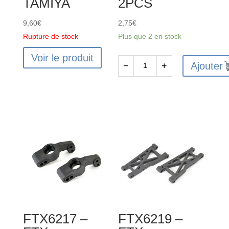
TAMIYA
2PCS
9,60
€
2,75
€
Rupture de stock
Plus que 2 en stock
Voir le produit
Ajouter
−
+
quantité
de
FTX6205
-
FTX
VANTAGE/CARNAGE
REAR
SHOCK
SPRING
2PCS
FTX6217 –
FTX6219 –