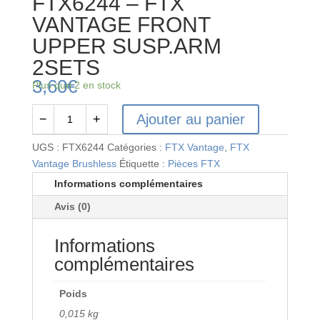
FTX6244 – FTX
VANTAGE FRONT
UPPER SUSP.ARM
2SETS
3,60
€
Plus que 2 en stock
Ajouter au panier
−
+
quantité
de
UGS :
FTX6244
Catégories :
FTX Vantage
,
FTX
FTX6244
Vantage Brushless
Étiquette :
Pièces FTX
-
Informations complémentaires
FTX
Avis (0)
VANTAGE
FRONT
Informations
UPPER
SUSP.ARM
complémentaires
2SETS
Poids
0,015 kg