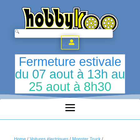
.
Fermeture estivale
du 07 aout à 13h au
25 aout à 8h30
Home
/
Voitures électriques
/
Monster Truck
/