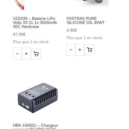
AC
-
VZ0339 – Batterie LiPo
FASTRAX PURE
1S/6S
Voltz 3S 11.1v 3500mAh
SILICONE OIL 40WT
30C Hardcase
4,95
€
47,99
€
Plus que 1 en stock
Plus que 1 en stock
−
+
quantité
−
+
quantité
de
de
FASTRAX
VZ0339
PURE
-
SILICONE
Batterie
OIL
LiPo
40WT
Voltz
3S
11.1v
3500mAh
HBK-160001 – Chargeur