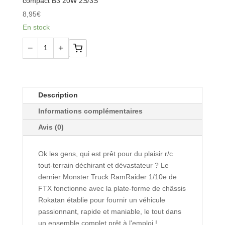
compact B3 20W 2S/3S
30C
8,95
€
Hardcase
En stock
−
+
quantité
de
HBK-
160001
Description
-
Informations complémentaires
Chargeur
Avis (0)
compact
B3
Ok les gens, qui est prêt pour du plaisir r/c
20W
tout-terrain déchirant et dévastateur ? Le
2S/3S
dernier Monster Truck RamRaider 1/10e de
FTX fonctionne avec la plate-forme de châssis
Rokatan établie pour fournir un véhicule
passionnant, rapide et maniable, le tout dans
un ensemble complet prêt à l'emploi !