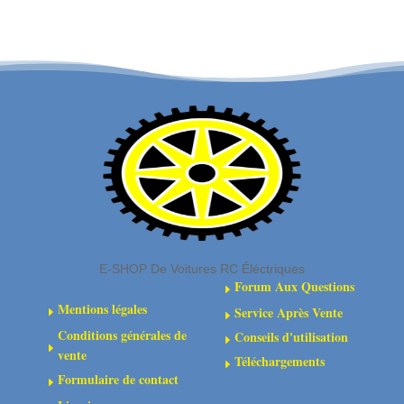
4S
V2
MONSTER
TRUCK
4X4
1:10
BLX
RTR
VERT
-
ARA4408V2T4
E-SHOP De Voitures RC Éléctriques
Forum Aux Questions
E
Mentions légales
Service Après Vente
E
E
Conditions générales de
Conseils d'utilisation
E
E
vente
Téléchargements
E
Formulaire de contact
E