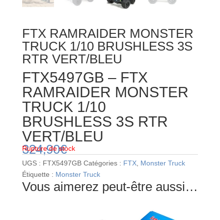
FTX RAMRAIDER MONSTER
TRUCK 1/10 BRUSHLESS 3S
RTR VERT/BLEU
FTX5497GB – FTX
RAMRAIDER MONSTER
TRUCK 1/10
BRUSHLESS 3S RTR
VERT/BLEU
324,90
€
Rupture de stock
UGS :
FTX5497GB
Catégories :
FTX
,
Monster Truck
Étiquette :
Monster Truck
Vous aimerez peut-être aussi…