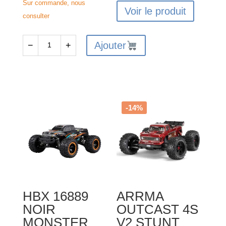
Sur commande, nous
Voir le produit
consulter
Ajouter
−
+
quantité
de
ARRMA
GRANITE
GROM
-14%
MEGA
380
Monster
Truck
4X4
Brushed
HBX 16889
ARRMA
RTR
NOIR
OUTCAST 4S
Bleu
MONSTER
V2 STUNT
-