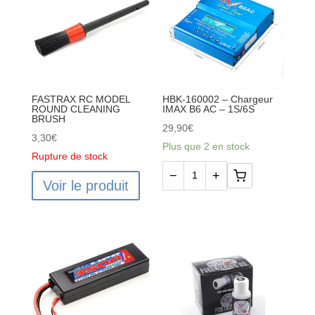
FASTRAX RC MODEL
HBK-160002 – Chargeur
ROUND CLEANING
IMAX B6 AC – 1S/6S
BRUSH
29,90
€
3,30
€
Plus que 2 en stock
Rupture de stock
−
+
Voir le produit
quantité
de
HBK-
160002
-
Chargeur
IMAX
B6