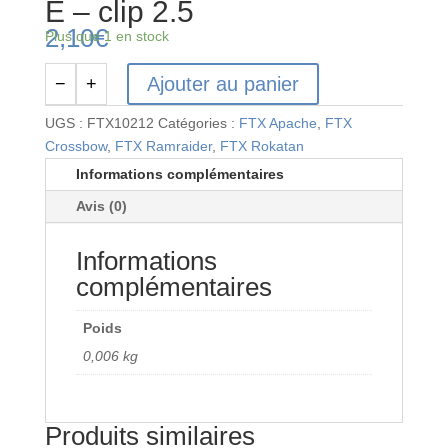
E – clip 2.5
2,10
€
Plus que 1 en stock
Ajouter au panier
−
+
quantité
de
UGS :
FTX10212
Catégories :
FTX Apache
,
FTX
FTX10212
Crossbow
,
FTX Ramraider
,
FTX Rokatan
-
Informations complémentaires
FTX
Avis (0)
Rokatan
E
Informations
-
clip
complémentaires
2.5
Poids
0,006 kg
Produits similaires