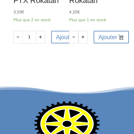
FTX Rokatan
Rokatan
3,59
€
4,20
€
Plus que 2 en stock
Plus que 1 en stock
Ajouter
Ajouter
−
+
−
+
quantité
quantité
de
de
FTX10103
FTX10113
-
-
Boîtier
Boîtier
et
récepteur
joint
FTX
de
Rokatan
différentiel
FTX
Rokatan