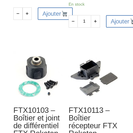
En stock
Ajouter
−
+
quantité
Ajouter
−
+
de
quantité
FTX10110
de
-
FTX10111
Support
-
moteur
Support
FTX
de
Rokatan
moyeu
de
direction
FTX
Rokatan
FTX10103 –
FTX10113 –
(pr)
Boîtier et joint
Boîtier
de différentiel
récepteur FTX