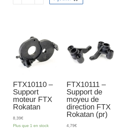
quantité
de
de
FTX10119
FTX10100
-
-
Tige
Engrenage
de
conique
traction
différentiel
servo
FTX
FTX
Rokatan
Rokatan
FTX10110 –
FTX10111 –
Support
Support de
moteur FTX
moyeu de
Rokatan
direction FTX
Rokatan (pr)
8,39
€
Plus que 1 en stock
4,79
€