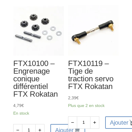
FTX10100 –
FTX10119 –
Engrenage
Tige de
conique
traction servo
différentiel
FTX Rokatan
FTX Rokatan
2,39
€
4,79
€
Plus que 2 en stock
En stock
Ajouter
−
+
quantité
Ajouter
−
+