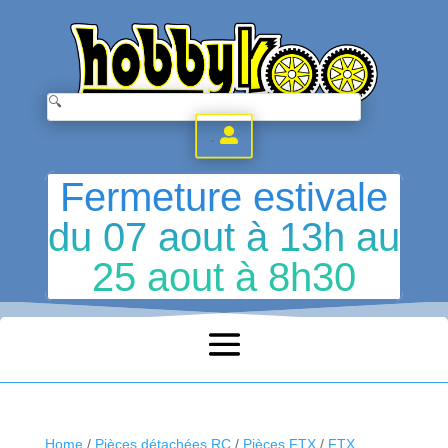
.
Fermeture estivale
du 07 aout à 13h au
25 aout à 8h30
Home
/
Pièces détachées RC
/
Pièces FTX
/
FTX