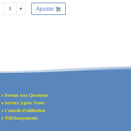
Ajouter
−
+
antité
X10106
pport
as
spension
X
katan
Forum Aux Questions
E
Service Après Vente
E
Conseils d'utilisation
E
Téléchargements
E