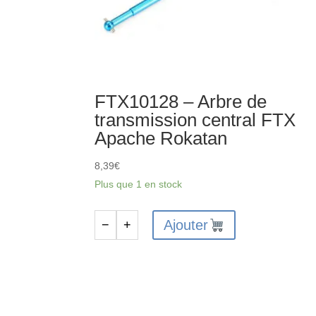
FTX10128 – Arbre de
transmission central FTX
Apache Rokatan
8,39
€
Plus que 1 en stock
Ajouter
−
+
quantité
de
FTX10128
-
Arbre