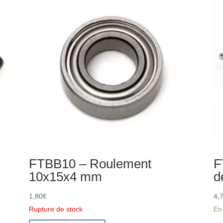
moyeu
(2)
arrière
FTX
Rokatan
FTBB10 – Roulement
F
10x15x4 mm
d
1,80
€
4,
Rupture de stock
En