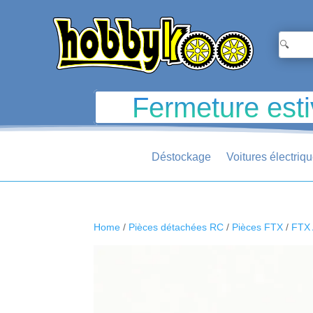
Fermeture esti
Déstockage
Voitures électriq
Home
/
Pièces détachées RC
/
Pièces FTX
/
FTX