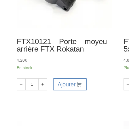
FTX10121 – Porte – moyeu
F
arrière FTX Rokatan
5
4,20
€
4,
En stock
Pl
Ajouter
−
+
quantité
qu
de
de
FTX10121
FT
-
-
Porte
Ro
-
5x