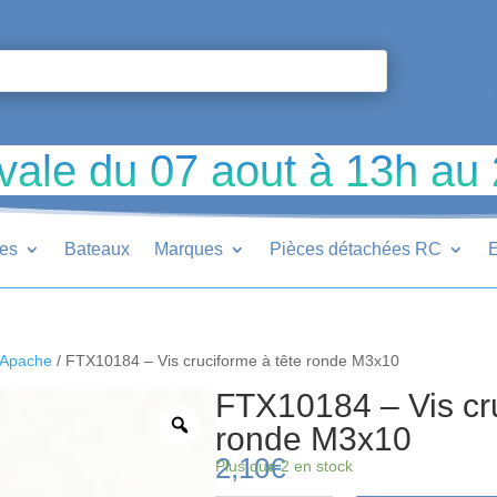
vale du 07 aout à 13h au
ues
Bateaux
Marques
Pièces détachées RC
E
 Apache
/ FTX10184 – Vis cruciforme à tête ronde M3x10
FTX10184 – Vis cru
ronde M3x10
2,10
€
Plus que 2 en stock