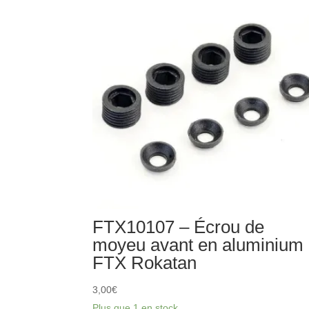
de
transmission
central
FTX
Apache
Rokatan
FTX10107 – Écrou de
moyeu avant en aluminium
FTX Rokatan
3,00
€
Plus que 1 en stock