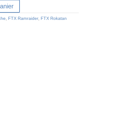
anier
che
,
FTX Ramraider
,
FTX Rokatan