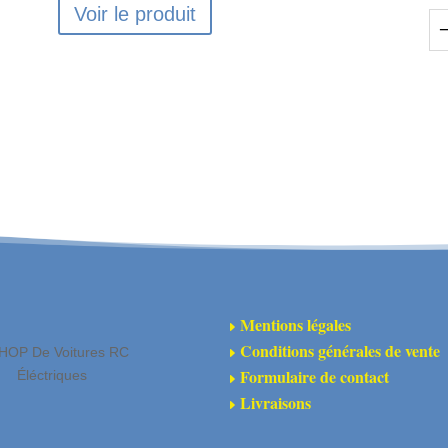
Voir le produit
qu
de
FT
-
Su
de
br
de
su
FT
Ro
Mentions légales
E
Conditions générales de vente
HOP De Voitures RC
E
Formulaire de contact
Éléctriques
E
Livraisons
E