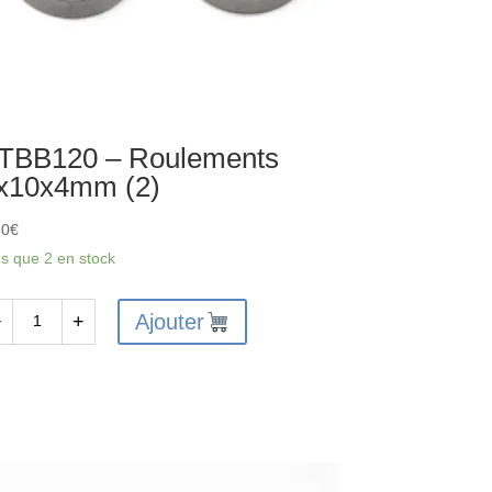
TBB120 – Roulements
x10x4mm (2)
80
€
us que 2 en stock
Ajouter
−
+
antité
BB120
ulements
10x4mm