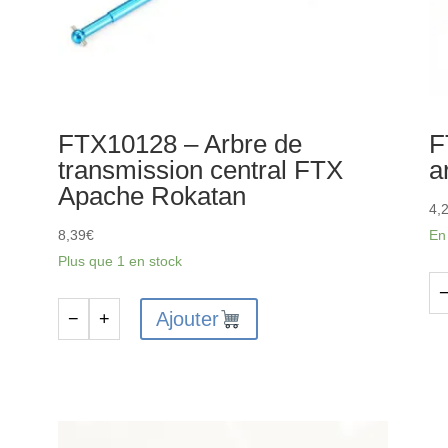
FTX10128 – Arbre de
F
transmission central FTX
a
Apache Rokatan
4,
8,39
€
En
Plus que 1 en stock
qu
Ajouter
−
+
quantité
de
de
FT
FTX10128
-
-
Po
Arbre
-