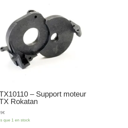
yeu
ière
X
katan
TX10110 – Support moteur
TX Rokatan
39
€
us que 1 en stock