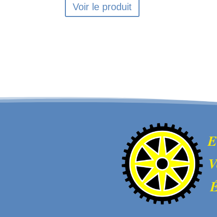
Voir le produit
E
V
É