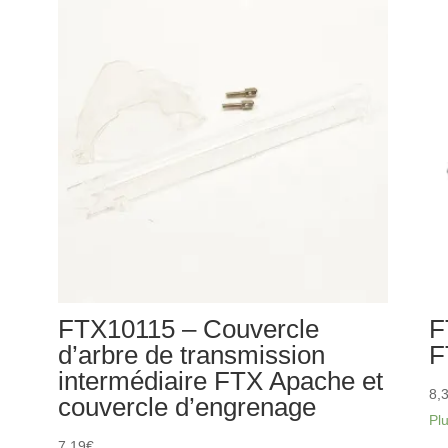
de
mo
transmission
arr
central
FT
FTX
Ro
Apache
Rokatan
FTX10115 – Couvercle
F
d’arbre de transmission
F
intermédiaire FTX Apache et
8,
couvercle d’engrenage
Pl
7,19
€