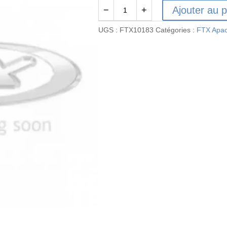
Ajouter au p
−
+
quantité
de
UGS :
FTX10183
Catégories :
FTX Apa
FTX10183
-
Vis
cruciforme
à
tête
ronde
FTX
Rokatan
M3x8