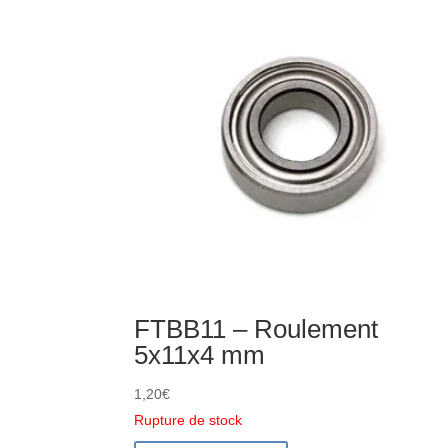
FTX
Rokatan
FTBB11 – Roulement
5x11x4 mm
1,20
€
Rupture de stock