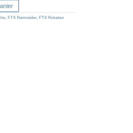
anier
che
,
FTX Ramraider
,
FTX Rokatan