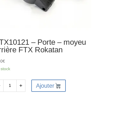
TX10121 – Porte – moyeu
rrière FTX Rokatan
20
€
 stock
Ajouter
−
+
antité
X10121
rte