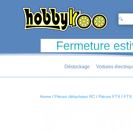
Fermeture esti
Déstockage
Voitures électriq
Home
/
Pièces détachées RC
/
Pièces FTX
/
FTX 