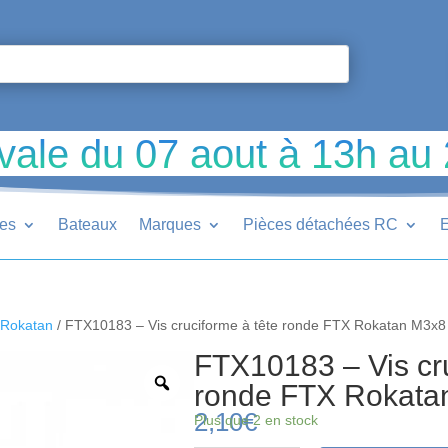
vale du 07 aout à 13h au
ues
Bateaux
Marques
Pièces détachées RC
E
Rokatan
/ FTX10183 – Vis cruciforme à tête ronde FTX Rokatan M3x8
FTX10183 – Vis cru
ronde FTX Rokata
2,10
€
Plus que 2 en stock