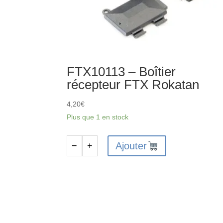
FTX10113 – Boîtier
récepteur FTX Rokatan
4,20
€
Plus que 1 en stock
Ajouter
−
+
quantité
de
FTX10113
-
Boîtier
récepteur