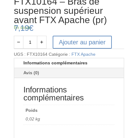
FTX10164 – Bras de
suspension supérieur
avant FTX Apache (pr)
7,19
€
En stock
Ajouter au panier
−
+
quantité
de
UGS :
FTX10164
Catégorie :
FTX Apache
FTX10164
Informations complémentaires
-
Avis (0)
Bras
de
Informations
suspension
supérieur
complémentaires
avant
FTX
Poids
Apache
0,02 kg
(pr)