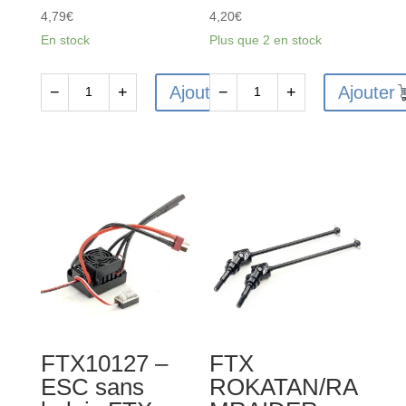
4,79
€
4,20
€
En stock
Plus que 2 en stock
Ajouter
Ajouter
−
+
−
+
quantité
quantité
de
de
FTX10106
FTX10114
-
-
Support
Vis
de
d'arbre
bras
de
de
suspension
suspension
extérieure
FTX
arrière
Rokatan
FTX10127 –
FTX
ESC sans
ROKATAN/RA