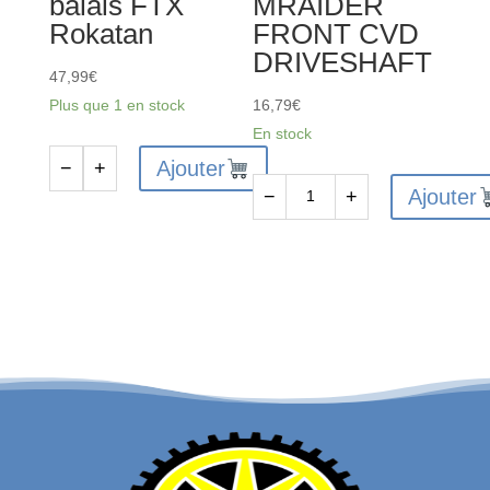
balais FTX
MRAIDER
Rokatan
FRONT CVD
DRIVESHAFT
47,99
€
Plus que 1 en stock
16,79
€
En stock
Ajouter
−
+
quantité
Ajouter
−
+
de
quantité
FTX10127
de
-
FTX
ESC
ROKATAN/RAMRAIDER
sans
FRONT
balais
CVD
FTX
DRIVESHAFT
Rokatan