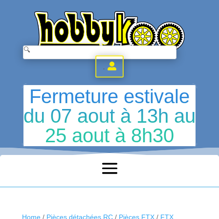
.
Fermeture estivale
du 07 aout à 13h au
25 aout à 8h30
Home
/
Pièces détachées RC
/
Pièces FTX
/
FTX