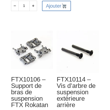
Ajouter
−
+
quantité
de
FTX10109
-
Axes
de
charnière
de
suspension
FTX
Rokatan
FTX10106 –
FTX10114 –
Support de
Vis d’arbre de
bras de
suspension
suspension
extérieure
FTX Rokatan
arrière