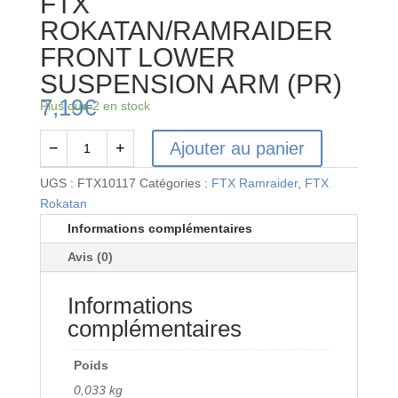
FTX
ROKATAN/RAMRAIDER
FRONT LOWER
SUSPENSION ARM (PR)
7,19
€
Plus que 2 en stock
Ajouter au panier
−
+
quantité
de
UGS :
FTX10117
Catégories :
FTX Ramraider
,
FTX
FTX
Rokatan
ROKATAN/RAMRAIDER
Informations complémentaires
FRONT
Avis (0)
LOWER
SUSPENSION
Informations
ARM
(PR)
complémentaires
Poids
0,033 kg