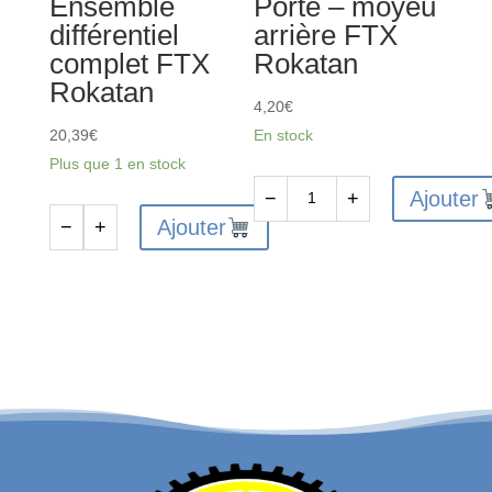
Ensemble
Porte – moyeu
différentiel
arrière FTX
complet FTX
Rokatan
Rokatan
4,20
€
20,39
€
En stock
Plus que 1 en stock
Ajouter
−
+
quantité
Ajouter
−
+
quantité
de
de
FTX10121
FTX10104
-
-
Porte
Ensemble
-
différentiel
moyeu
complet
arrière
FTX
FTX
Rokatan
Rokatan