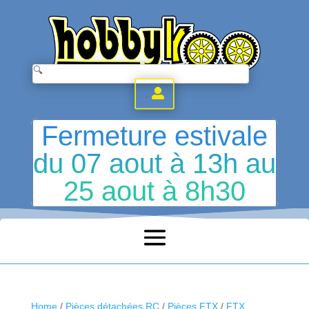
.
Fermeture estivale
du 07 aout à 13h au
25 aout à 8h30
Home
/
Pièces détachées RC
/
Pièces FTX
/
FTX