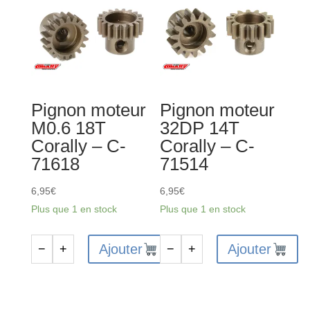
14T
10T
Corally
Corally
-
-
C-
C-
72514
71510
Pignon moteur
Pignon moteur
M0.6 18T
32DP 14T
Corally – C-
Corally – C-
71618
71514
6,95
€
6,95
€
Plus que 1 en stock
Plus que 1 en stock
Ajouter
Ajouter
−
+
−
+
quantité
quantité
de
de
Pignon
Pignon