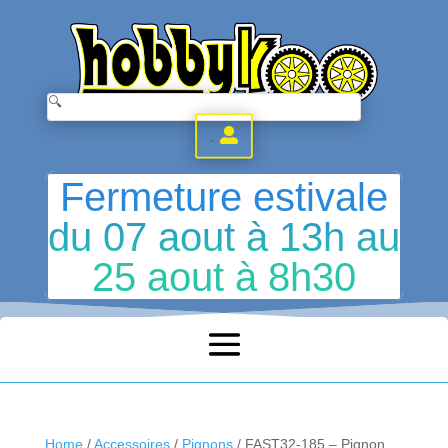
.
Fermeture estivale
du 07 aout à 13h au
25 aout à 8h30
Home
/
Accessoires
/
Pignons
/ FAST32-185 – Pignon