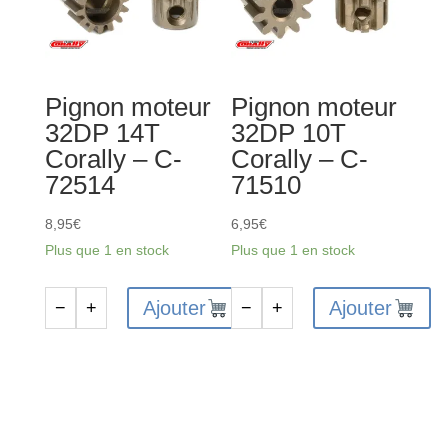
Pignon moteur
Pignon moteur
32DP 14T
32DP 10T
Corally – C-
Corally – C-
72514
71510
8,95
€
6,95
€
Plus que 1 en stock
Plus que 1 en stock
Ajouter
Ajouter
−
+
−
+
quantité
quantité
de
de
Pignon
Pignon
moteur
moteur
32DP
32DP