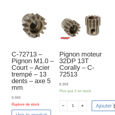
moteur
moteur
M0.6
32DP
18T
14T
Corally
Corally
-
-
C-
C-
71618
71514
C-72713 –
Pignon moteur
Pignon M1.0 –
32DP 13T
Court – Acier
Corally – C-
trempé – 13
72513
dents – axe 5
8,95
€
mm
Plus que 2 en stock
9,95
€
Rupture de stock
Ajouter
−
+
quantité