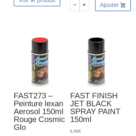
était :
est :
était :
est :
Ajouter
−
+
quantité
9,60€.
7,20€.
19,20€.
14,40€.
de
PROLINE
RC
peinture
carrosserie
-
Jaune
Soleil
Bonbon
-
FAST273 –
FAST FINISH
PL6329-
Peinture lexan
JET BLACK
01
Aerosol 150ml
SPRAY PAINT
Rouge Cosmic
150ml
Glo
6,99
€