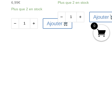
6,99
€
Plus que 2 en stock
Plus que 2 en stock
Ajouter
−
+
quantité
Ajouter
−
+
0
quantité
de
de
FAST
FAST273
FINISH
-
JET
Peinture
BLACK
lexan
SPRAY
Aerosol
PAINT
150ml
150ml
Rouge
Cosmic
Glo