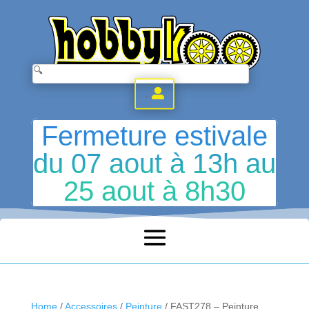
.
Fermeture estivale
du 07 aout à 13h au
25 aout à 8h30
Home
/
Accessoires
/
Peinture
/ FAST278 – Peinture