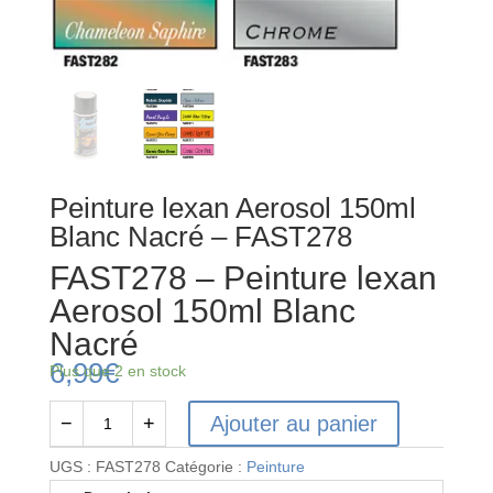
Peinture lexan Aerosol 150ml
Blanc Nacré – FAST278
FAST278 – Peinture lexan
Aerosol 150ml Blanc
Nacré
6,99
€
Plus que 2 en stock
Ajouter au panier
−
+
quantité
de
UGS :
FAST278
Catégorie :
Peinture
FAST278