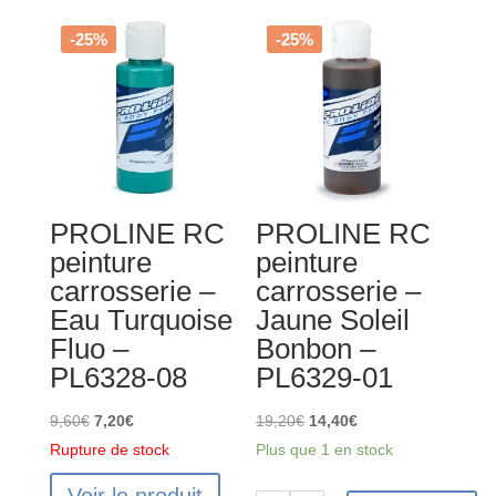
Aerosol
-
vernis
Peinture
-25%
-25%
effet
lexan
Mat
Aerosol
150ml
Blanc
PROLINE RC
PROLINE RC
peinture
peinture
carrosserie –
carrosserie –
Eau Turquoise
Jaune Soleil
Fluo –
Bonbon –
PL6328-08
PL6329-01
Le
Le
Le
Le
9,60
€
7,20
€
19,20
€
14,40
€
prix
prix
prix
prix
Rupture de stock
Plus que 1 en stock
initial
actuel
initial
actuel
Voir le produit