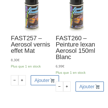
FAST257 –
FAST260 –
Aerosol vernis
Peinture lexan
effet Mat
Aerosol 150ml
Blanc
8,30
€
Plus que 1 en stock
6,99
€
Plus que 1 en stock
Ajouter
−
+
quantité
Ajouter
−
+
de
quantité
FAST257
de
-
FAST260