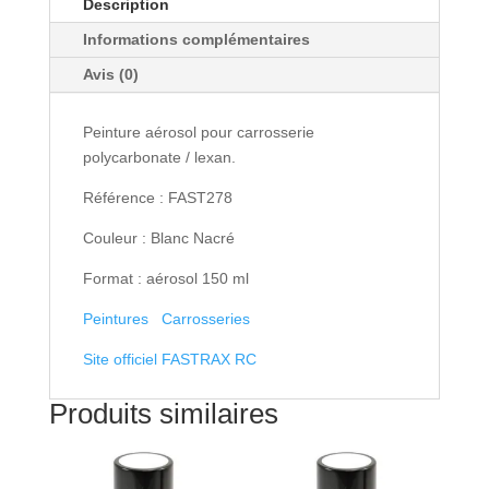
Description
-
Informations complémentaires
Peinture
lexan
Avis (0)
Aerosol
150ml
Peinture aérosol pour carrosserie
Blanc
polycarbonate / lexan.
Nacré
Référence : FAST278
Couleur : Blanc Nacré
Format : aérosol 150 ml
Peintures
Carrosseries
Site officiel FASTRAX RC
Produits similaires