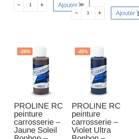
Ajouter
−
+
quantité
Ajouter
−
+
de
quantité
FAST267
de
-
FAST271
Peinture
-
lexan
Peinture
-25%
-25%
Aerosol
lexan
150ml
Aerosol
Bleu
150ml
Rally
Jaune
Cosmic
Glo
PROLINE RC
PROLINE RC
peinture
peinture
carrosserie –
carrosserie –
Jaune Soleil
Violet Ultra
Bonbon –
Bonbon –