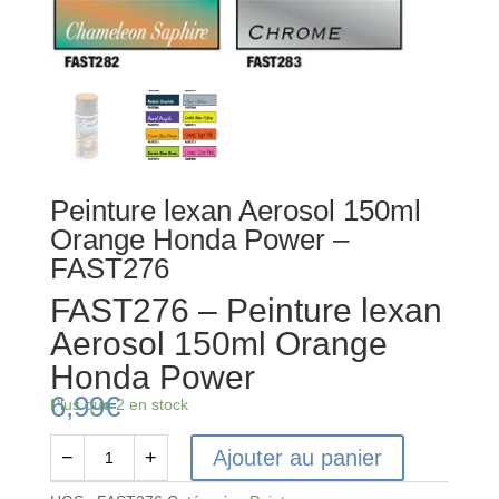
Peinture lexan Aerosol 150ml
Orange Honda Power –
FAST276
FAST276 – Peinture lexan
Aerosol 150ml Orange
Honda Power
6,99
€
Plus que 2 en stock
Ajouter au panier
−
+
quantité
de