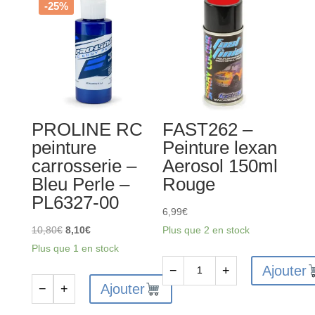
-25%
PROLINE RC
FAST262 –
peinture
Peinture lexan
carrosserie –
Aerosol 150ml
Bleu Perle –
Rouge
PL6327-00
6,99
€
Le
Le
10,80
€
8,10
€
Plus que 2 en stock
prix
prix
Plus que 1 en stock
initial
actuel
Ajouter
−
+
quantité
était :
est :
Ajouter
−
+
quantité
de
10,80€.
8,10€.