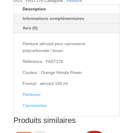
UGS :
FAST276
Catégorie :
Peinture
FAST276
Description
-
Informations complémentaires
Peinture
lexan
Avis (0)
Aerosol
150ml
Peinture aérosol pour carrosserie
Orange
polycarbonate / lexan.
Honda
Power
Référence : FAST276
Couleur : Orange Honda Power
Format : aérosol 150 ml
Peintures
Carrosseries
Produits similaires