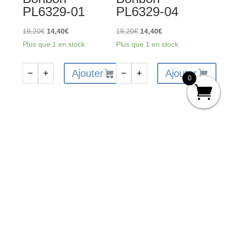
PL6329-01
PL6329-04
Le
Le
Le
Le
19,20
€
14,40
€
19,20
€
14,40
€
prix
prix
prix
prix
Plus que 1 en stock
Plus que 1 en stock
initial
actuel
initial
actuel
était :
est :
était :
est :
Ajouter
Ajouter
−
+
−
+
0
quantité
quantité
19,20€.
14,40€.
19,20€.
14,40€.
de
de
PROLINE
PROLINE
RC
RC
peinture
peinture
carrosserie
carrosserie
-
-
Jaune
Violet
Soleil
Ultra
Bonbon
Bonbon
-
-
PL6329-
PL6329-