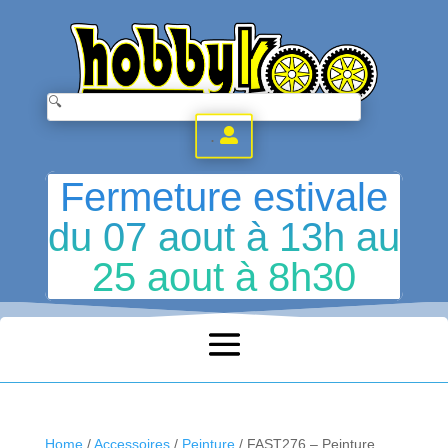
.
Fermeture estivale
du 07 aout à 13h au
25 aout à 8h30
Home
/
Accessoires
/
Peinture
/ FAST276 – Peinture