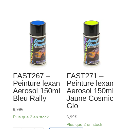
de
FAST262
PROLINE
-
RC
Peinture
peinture
lexan
carrosserie
Aerosol
-
150ml
Bleu
Rouge
Perle
-
PL6327-
FAST267 –
FAST271 –
00
Peinture lexan
Peinture lexan
Aerosol 150ml
Aerosol 150ml
Bleu Rally
Jaune Cosmic
Glo
6,99
€
Plus que 2 en stock
6,99
€
Plus que 2 en stock