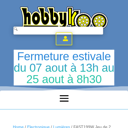
.
Fermeture estivale
du 07 aout à 13h au
25 aout à 8h30
Home
/
Electronique
/
Lumières
/ FAST199W Jeu de 2