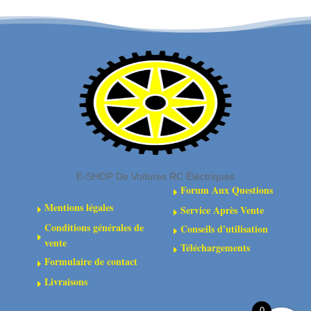
-
différentiel
Truggy
-
/
2.5
MT
x
-
11.8
Arrière
mm
-
-
1.6mm
Acier
-
-
E-SHOP De Voitures RC Éléctriques
95-
4
Forum Aux Questions
E
97mm
pièces
Mentions légales
Service Après Vente
E
E
-
Conditions générales de
Conseils d'utilisation
E
2
E
vente
Téléchargements
E
pcs
Formulaire de contact
E
-
Livraisons
E
C-
00180-
0