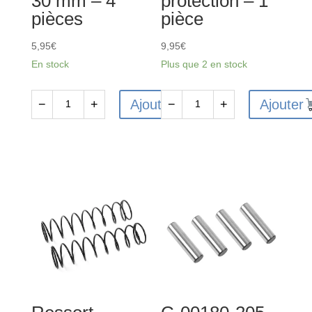
30 mm – 4
protection – 1
pièces
pièce
686
04
-
5,95
€
9,95
€
2
En stock
Plus que 2 en stock
pcs
-
Ajouter
Ajouter
−
+
−
+
C-
quantité
quantité
00180-
de
de
684
C-
C-
00180-
00180-
183
551
-
-
Joint
Pare-
de
chocs
différentiel
avant
avant
avec
et
plaque
arrière
de