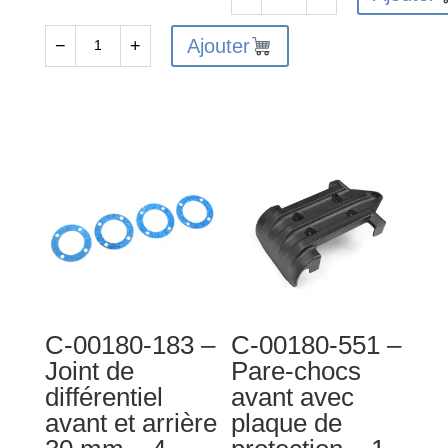
quantité
de
Ajouter
−
+
quantité
Ball
de
Bearing
Axe
-
de
Abec
pignon
3
de
-
diff
10x15x4
3.5
-
x
2
29.8mm
pcs
-
-
C-00180-183 –
C-00180-551 –
Acier
C-
Joint de
Pare-chocs
-
3611-
différentiel
avant avec
pour
3-
avant et arrière
plaque de
C-
10-
00180-
15-