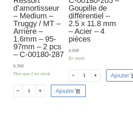
Ressort
C-00180-205 –
d’amortisseur
Goupille de
30
protection
– Medium –
différentiel –
mm
-
Truggy / MT –
2.5 x 11.8 mm
-
1
Arrière –
– Acier – 4
4
pièce
1.6mm – 95-
pièces
pièces
97mm – 2 pcs
4,50
€
– C-00180-287
En stock
6,95
€
Plus que 2 en stock
Ajouter
−
+
quantité
de
Ajouter
−
+
quantité
C-
de
00180-
Ressort
205
d’amortisseur
-
-
Goupille
Medium
de