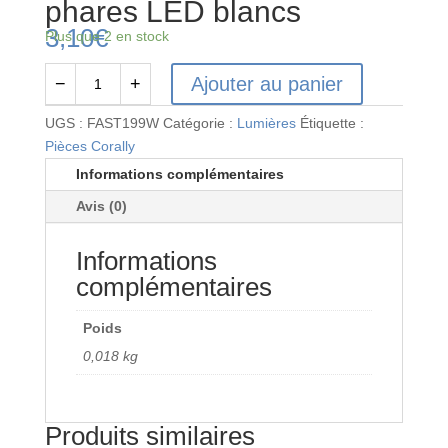
phares LED blancs
3,10
€
Plus que 2 en stock
Ajouter au panier
−
+
quantité
de
UGS :
FAST199W
Catégorie :
Lumières
Étiquette :
FAST199W
Pièces Corally
Jeu
Informations complémentaires
de
Avis (0)
2
phares
Informations
LED
blancs
complémentaires
Poids
0,018 kg
Produits similaires