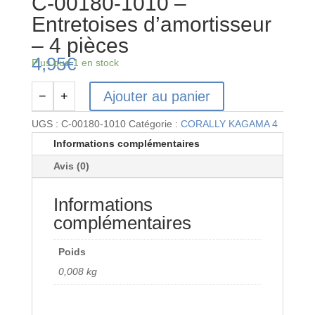
C-00180-1010 –
Entretoises d’amortisseur
– 4 pièces
4,95
€
Plus que 1 en stock
Ajouter au panier
−
+
quantité
de
UGS :
C-00180-1010
Catégorie :
CORALLY KAGAMA 4
C-
Informations complémentaires
00180-
Avis (0)
1010
-
Informations
Entretoises
d'amortisseur
complémentaires
-
4
Poids
pièces
0,008 kg