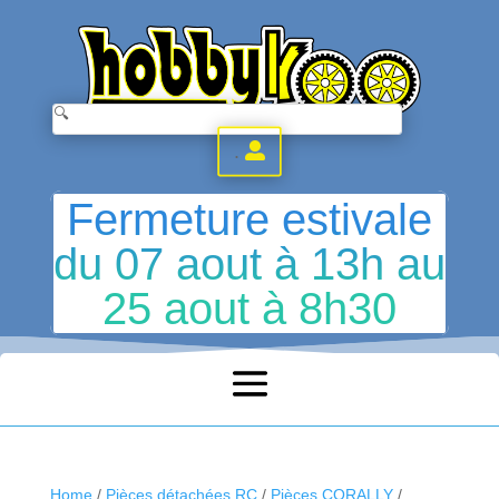
.
Fermeture estivale
du 07 aout à 13h au
25 aout à 8h30
Home
/
Pièces détachées RC
/
Pièces CORALLY
/