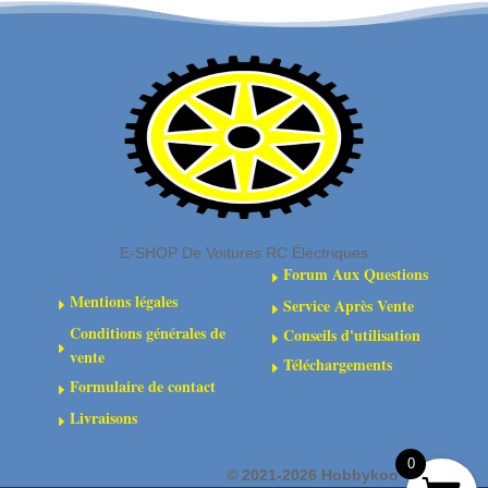
-
Pare-
4
chocs
pièces
avant
avec
plaque
de
protection
-
1
E-SHOP De Voitures RC Éléctriques
pièce
Forum Aux Questions
E
Mentions légales
Service Après Vente
E
E
Conditions générales de
Conseils d'utilisation
E
E
vente
Téléchargements
E
Formulaire de contact
E
Livraisons
E
0
©
2021-2026 Hobbykoo