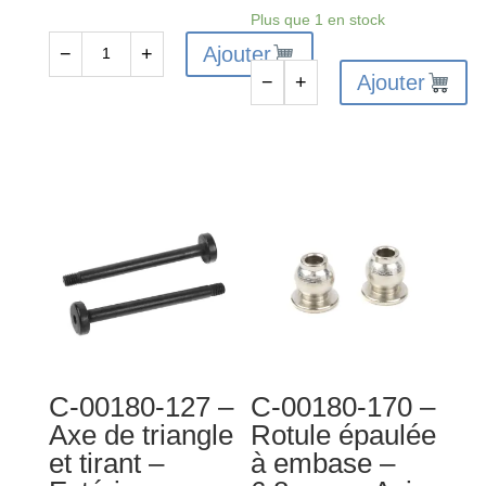
Plus que 1 en stock
Ajouter
−
+
quantité
Ajouter
−
+
de
quantité
C-
de
00180-
C-
183
00180-
-
329
Joint
-
de
Adaptateur
différentiel
hexagonal
avant
de
et
roue
arrière
-
C-00180-127 –
C-00180-170 –
30
Large
Axe de triangle
Rotule épaulée
mm
RTR
et tirant –
à embase –
-
-