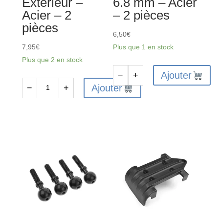
Extérieur –
6.8 mm – Acier
4
Aluminium
Acier – 2
– 2 pièces
pièces
-
pièces
2
6,50
€
pièces
7,95
€
Plus que 1 en stock
Plus que 2 en stock
Ajouter
−
+
quantité
Ajouter
−
+
quantité
de
de
C-
C-
00180-
00180-
170
127
-
-
Rotule
Axe
épaulée
de
à
triangle
embase
et
-