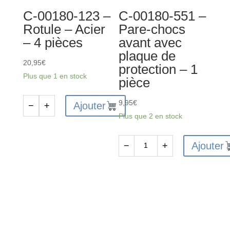
tirant
6.8
C-00180-123 –
C-00180-551 –
-
mm
Rotule – Acier
Pare-chocs
Extérieur
-
– 4 pièces
avant avec
-
Acier
plaque de
Acier
-
20,95
€
protection – 1
-
2
Plus que 1 en stock
pièce
2
pièces
pièces
9,95
€
Ajouter
−
+
quantité
Plus que 2 en stock
de
C-
Ajouter
−
+
00180-
quantité
123
de
-
C-
Rotule
00180-
-
551
Acier
-