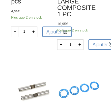
pcs
LARGE
Aluminium
COMPOSITE
-
4,95
€
1 PC
2
Plus que 2 en stock
pièces
16,95
€
Plus que 2 en stock
Ajouter
−
+
quantité
de
Ajouter
−
+
C-
quantité
00180-
de
122
CORALLY
-
BATTERY
Axe
ESC
2.5x17mm
TRAY
-
V2
Acier
LARGE
-
COMPOSITE
10
1