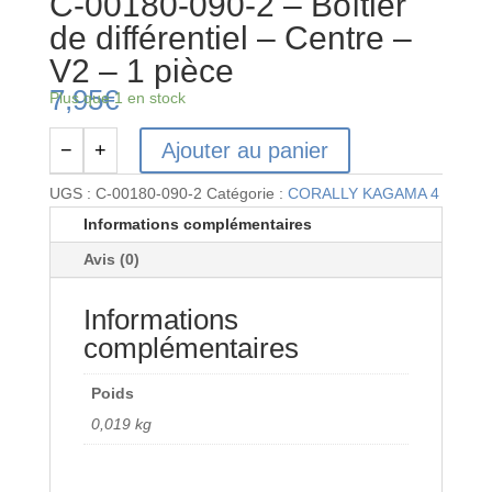
C-00180-090-2 – Boîtier
de différentiel – Centre –
V2 – 1 pièce
7,95
€
Plus que 1 en stock
Ajouter au panier
−
+
quantité
de
UGS :
C-00180-090-2
Catégorie :
CORALLY KAGAMA 4
C-
Informations complémentaires
00180-
Avis (0)
090-
2
Informations
-
Boîtier
complémentaires
de
différentiel
Poids
-
0,019 kg
Centre
-
V2