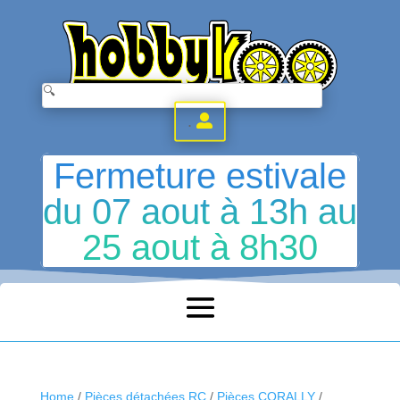
.
Fermeture estivale
du 07 aout à 13h au
25 aout à 8h30
Home
/
Pièces détachées RC
/
Pièces CORALLY
/