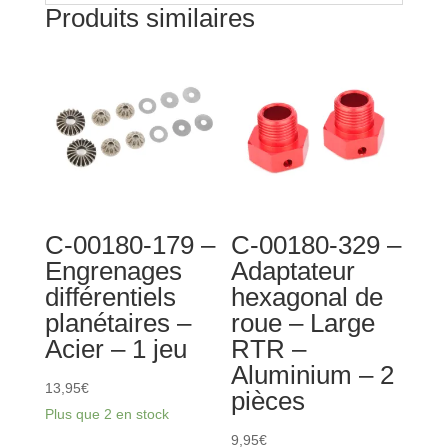
Produits similaires
-
1
pièce
C-00180-179 –
C-00180-329 –
Engrenages
Adaptateur
différentiels
hexagonal de
planétaires –
roue – Large
Acier – 1 jeu
RTR –
Aluminium – 2
13,95
€
pièces
Plus que 2 en stock
9,95
€