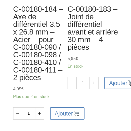
pcs
PC
C-00180-184 –
C-00180-183 –
Axe de
Joint de
différentiel 3.5
différentiel
x 26.8 mm –
avant et arrière
Acier – pour
30 mm – 4
C-00180-090 /
pièces
C-00180-098 /
5,95
€
C-00180-410 /
En stock
C-00180-411 –
2 pièces
Ajouter
−
+
quantité
4,95
€
de
Plus que 2 en stock
C-
00180-
Ajouter
−
+
quantité
183
de
-