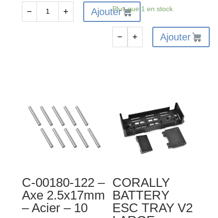
Plus que 1 en stock
Ajouter
−
+
quantité
de
Ajouter
−
+
C-
quantité
00180-
de
179
C-
-
00180-
Engrenages
329
différentiels
-
planétaires
Adaptateur
-
hexagonal
Acier
de
-
roue
1
-
C-00180-122 –
CORALLY
jeu
Large
Axe 2.5x17mm
BATTERY
RTR
– Acier – 10
ESC TRAY V2
-