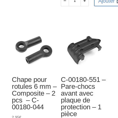
Ajouter
−
+
-
-
quantité
2
Engrenages
de
pièces
différentiels
C-
planétaires
00180-
-
184
Acier
-
-
Axe
1
de
jeu
différentiel
3.5
x
Chape pour
C-00180-551 –
26.8
rotules 6 mm –
Pare-chocs
mm
Composite – 2
avant avec
-
pcs – C-
plaque de
Acier
00180-044
protection – 1
-
pièce
pour
2,95
€