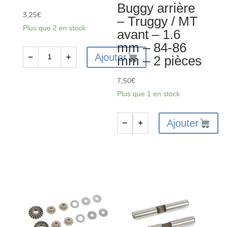
Buggy arrière
3,25
€
– Truggy / MT
Plus que 2 en stock
avant – 1.6
mm – 84-86
Ajouter
−
+
mm – 2 pièces
quantité
de
7,50
€
Ecrous
Plus que 1 en stock
Nylstop
acier
Ajouter
−
+
M2.5
quantité
-
de
Noir
C-
-
00180-
C-
290
3101-
-
25-
Ressort
6
d'amortisseur