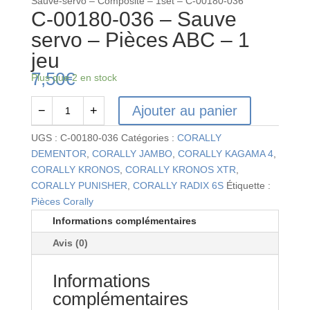
Sauve-servo – Composite – 1set – C-00180-036
C-00180-036 – Sauve
servo – Pièces ABC – 1
jeu
7,50
€
Plus que 2 en stock
Ajouter au panier
−
+
quantité
de
UGS :
C-00180-036
Catégories :
CORALLY
C-
DEMENTOR
,
CORALLY JAMBO
,
CORALLY KAGAMA 4
,
00180-
CORALLY KRONOS
,
CORALLY KRONOS XTR
,
036
CORALLY PUNISHER
,
CORALLY RADIX 6S
Étiquette :
-
Pièces Corally
Sauve
Informations complémentaires
servo
Avis (0)
-
Pièces
Informations
ABC
-
complémentaires
1