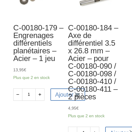
-
Medium
-
C-00180-179 –
C-00180-184 –
Buggy
Engrenages
Axe de
arrière
différentiels
différentiel 3.5
-
planétaires –
x 26.8 mm –
Truggy
Acier – 1 jeu
Acier – pour
/
C-00180-090 /
MT
13,95
€
C-00180-098 /
avant
Plus que 2 en stock
C-00180-410 /
-
C-00180-411 –
1.6
Ajouter
−
+
2 pièces
mm
quantité
-
de
4,95
€
84-
C-
Plus que 2 en stock
86
00180-
mm
179