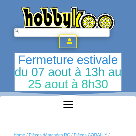
.
Fermeture estivale
du 07 aout à 13h au
25 aout à 8h30
Home
/
Pièces détachées RC
/
Pièces CORALLY
/