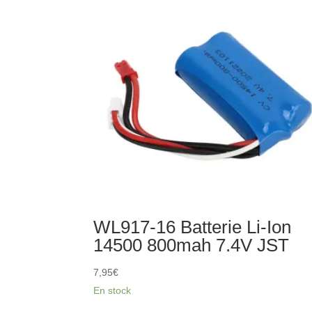
Batterie
LiPo
2S
7.4V
1050mAh
WL917-16 Batterie Li-Ion
14500 800mah 7.4V JST
7,95
€
En stock