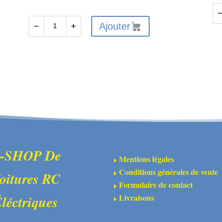
qu
Ajouter
−
+
quantité
de
de
Pla
ZEEE
de
Batterie
ch
LiPo
par
4S
De
14.8V
T
6200mAh
-
80C
HB
XT60
17
-SHOP De
Mentions légales
E
Hardcase
Conditions générales de vente
oitures RC
E
Formulaire de contact
E
Livraisons
léctriques
E