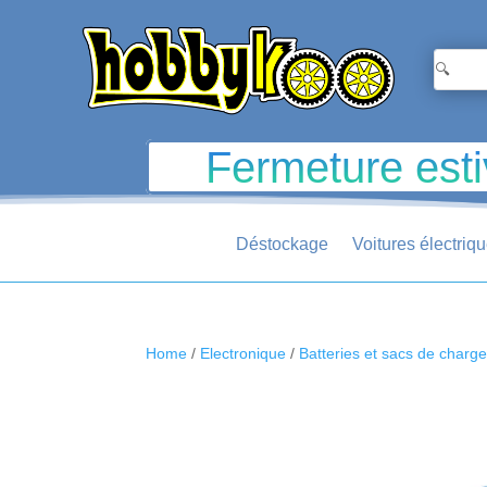
Fermeture esti
Déstockage
Voitures électriq
Home
/
Electronique
/
Batteries et sacs de charg