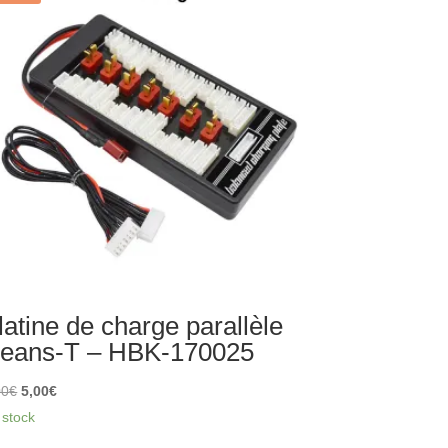
latine de charge parallèle
eans-T – HBK-170025
Le
Le
00
€
5,00
€
prix
prix
 stock
initial
actuel