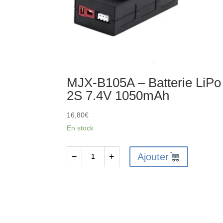
MJX-B105A – Batterie LiPo
2S 7.4V 1050mAh
16,80
€
En stock
Ajouter
−
+
quantité
de
MJX-
B105A
-