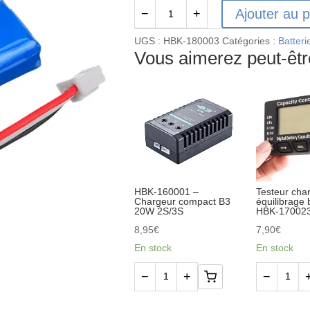
Ajouter au p
−
+
quantité
de
UGS :
HBK-180003
Catégories :
Batteri
Batterie
Vous aimerez peut-êt
lipo
7.4v
600mah
JST
-
HBK180003
HBK-160001 –
Testeur cha
Chargeur compact B3
équilibrage 
20W 2S/3S
HBK-17002
8,95
€
7,90
€
En stock
En stock
−
+
−
quantité
quantité
de
de