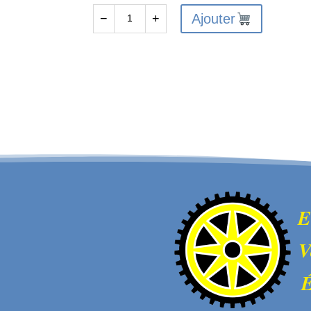
Ajouter
−
+
quantité
de
WL917-
16
Batterie
Li-
Ion
14500
800mah
7.4V
JST
E
V
É