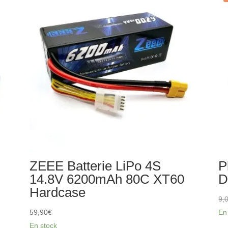
7.4v
1500mAh
HBX
M16120T-
FTX9789
ZEEE Batterie LiPo 4S
P
14.8V 6200mAh 80C XT60
D
Hardcase
9,
59,90
€
En
En stock