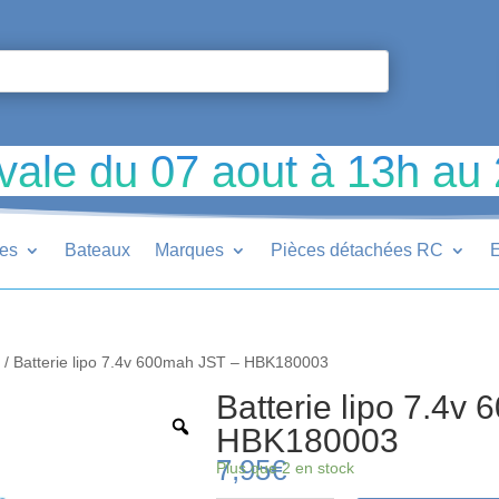
vale du 07 aout à 13h au
ues
Bateaux
Marques
Pièces détachées RC
E
e
/ Batterie lipo 7.4v 600mah JST – HBK180003
Batterie lipo 7.4v
HBK180003
7,95
€
Plus que 2 en stock