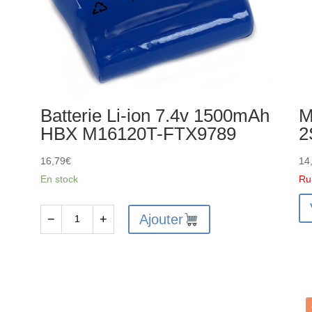
Batterie Li-ion 7.4v 1500mAh
M
HBX M16120T-FTX9789
2
16,79
€
14
En stock
Ru
Ajouter
−
+
quantité
de
Batterie
Li-
ion