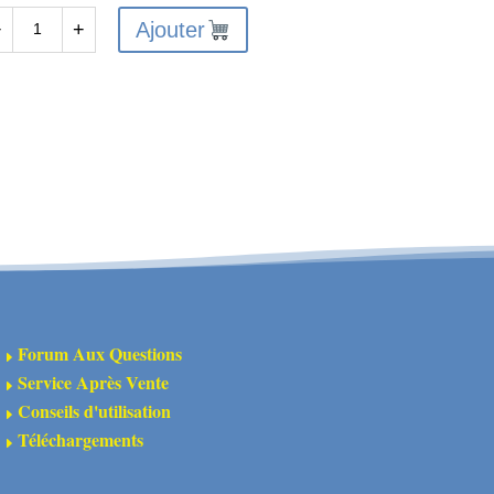
était :
est :
Ajouter
−
+
antité
9,00€.
5,00€.
tine
arge
allèle
ans-
K-
0025
Forum Aux Questions
E
Service Après Vente
E
Conseils d'utilisation
E
Téléchargements
E