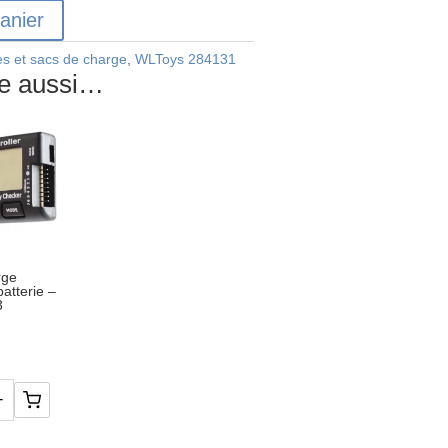
anier
es et sacs de charge
,
WLToys 284131
re aussi…
rge
batterie –
3
+