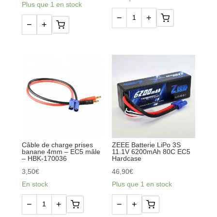
Plus que 1 en stock
−
+
quantité
−
+
quantité
de
de
HBK-
ZEEE
160002
Batterie
-
LiPo
Chargeur
2S
IMAX
7.4V
B6
6200mAh
AC
80C
-
EC5
Câble de charge prises
ZEEE Batterie LiPo 3S
1S/6S
banane 4mm – EC5 mâle
11.1V 6200mAh 80C EC5
Hardcase
– HBK-170036
Hardcase
3,50
€
46,90
€
En stock
Plus que 1 en stock
−
+
−
+
quantité
quantité