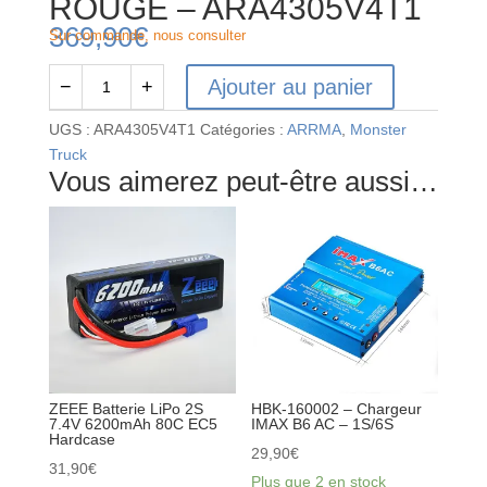
ROUGE – ARA4305V4T1
369,90
€
Sur commande, nous consulter
Ajouter au panier
−
+
quantité
de
UGS :
ARA4305V4T1
Catégories :
ARRMA
,
Monster
ARRMA
Truck
VORTEKS
Vous aimerez peut-être aussi…
223S
STADIUM
TRUCK
4X4
1/10
BRUSHLESS
RTR
ROUGE
-
ZEEE Batterie LiPo 2S
HBK-160002 – Chargeur
ARA4305V4T1
7.4V 6200mAh 80C EC5
IMAX B6 AC – 1S/6S
Hardcase
29,90
€
31,90
€
Plus que 2 en stock