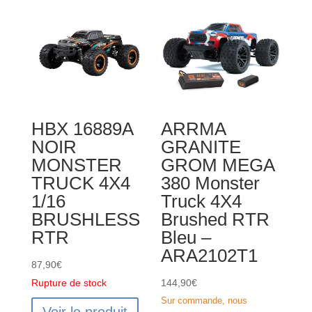
MONSTER
TRUCK
4WD
2S
2.4GHZ
1/10
RTR
HBX 16889A
ARRMA
45Km/h
NOIR
GRANITE
MONSTER
GROM MEGA
TRUCK 4X4
380 Monster
1/16
Truck 4X4
BRUSHLESS
Brushed RTR
RTR
Bleu –
ARA2102T1
87,90
€
Rupture de stock
144,90
€
Sur commande, nous
Voir le produit