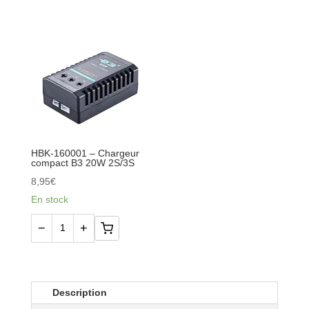
de
de
Câble
ZEEE
de
Batterie
charge
LiPo
prises
3S
banane
11.1V
4mm
6200mAh
-
80C
EC5
EC5
HBK-160001 – Chargeur
compact B3 20W 2S/3S
mâle
Hardcase
8,95
€
-
En stock
HBK-
170036
−
+
quantité
de
HBK-
160001
Description
-