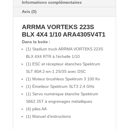
Informations complémentaires
Chargeur
Avis (0)
compact
B3
ARRMA VORTEKS 223S
20W
BLX 4X4 1/10 ARA4305V4T1
2S/3S
Dans la boite :
(1) Stadium truck ARRMA VORTEKS 223S
BLX 4X4 RTR à l'échelle 1/10
(1) ESC et récepteur étanches Spektrum
SLT 80A 2-en-1 2S/3S avec DSC
(1) Moteur brushless Spektrum 3 100 Kv
(1) Émetteur Spektrum SLT3 2,4 GHz
(1) Servo numérique étanche Spektrum
S662 25T à engrenages métalliques
(4) piles AA
(1) Manuel d'instructions