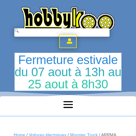
.
Fermeture estivale
du 07 aout à 13h au
25 aout à 8h30
Home
/
Voitures électriques
/
Monster Truck
/ ARRMA