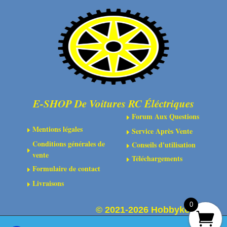
Truck
4X4
Brushed
RTR
Rouge
-
ARA2102T2
E-SHOP De Voitures RC Éléctriques
Forum Aux Questions
E
Mentions légales
Service Après Vente
E
E
Conditions générales de
Conseils d'utilisation
E
E
vente
Téléchargements
E
Formulaire de contact
E
Livraisons
E
0
©
2021-2026 Hobbykoo