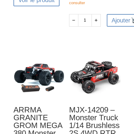
consulter
Ajouter
−
+
quantité
de
ARRMA
GRANITE
GROM
MEGA
380
Monster
Truck
4X4
Brushed
ARRMA
MJX-14209 –
RTR
GRANITE
Monster Truck
Bleu
GROM MEGA
1/14 Brushless
-
380 Monster
2S 4WD RTR
ARA2102T1