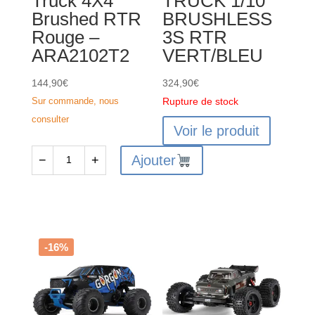
Truck 4X4
TRUCK 1/10
Brushed RTR
BRUSHLESS
Rouge –
3S RTR
ARA2102T2
VERT/BLEU
144,90
€
324,90
€
Sur commande, nous
Rupture de stock
consulter
Voir le produit
Ajouter
−
+
quantité
de
ARRMA
GRANITE
GROM
-16%
MEGA
380
Monster
Truck