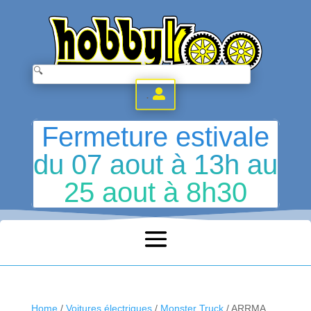
.
Fermeture estivale
du 07 aout à 13h au
25 aout à 8h30
Home
/
Voitures électriques
/
Monster Truck
/ ARRMA