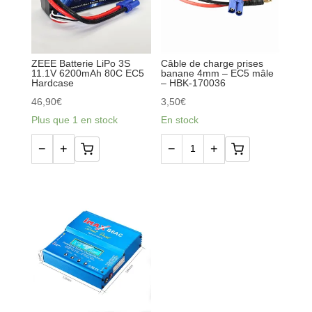
7.4V
B3
6200mAh
20W
80C
2S/3S
EC5
ZEEE Batterie LiPo 3S
Câble de charge prises
11.1V 6200mAh 80C EC5
banane 4mm – EC5 mâle
Hardcase
Hardcase
– HBK-170036
46,90
€
3,50
€
Plus que 1 en stock
En stock
−
+
−
+
quantité
quantité
de
de
ZEEE
Câble
Batterie
de
LiPo
charge
3S
prises
11.1V
banane
6200mAh
4mm
80C
-