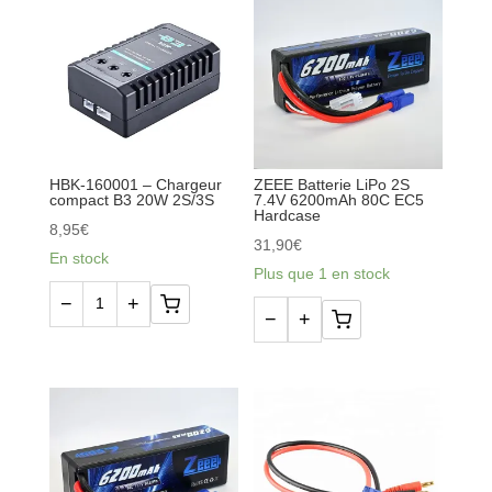
HBK-160001 – Chargeur
ZEEE Batterie LiPo 2S
compact B3 20W 2S/3S
7.4V 6200mAh 80C EC5
Hardcase
8,95
€
31,90
€
En stock
Plus que 1 en stock
−
+
quantité
−
+
quantité
de
de
HBK-
ZEEE
160001
Batterie
-
LiPo
Chargeur
2S
compact