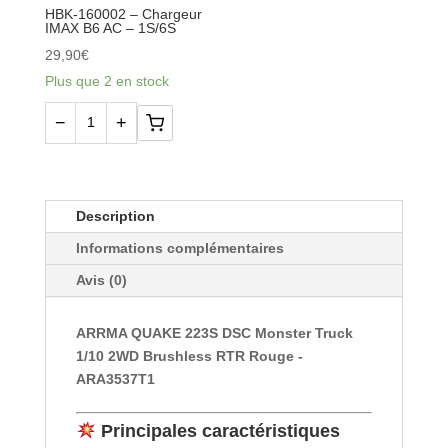
EC5
EC5
HBK-160002 – Chargeur
IMAX B6 AC – 1S/6S
Hardcase
mâle
29,90
€
-
Plus que 2 en stock
HBK-
170036
−
+
quantité
de
HBK-
160002
Description
-
Informations complémentaires
Chargeur
Avis (0)
IMAX
B6
ARRMA QUAKE 223S DSC Monster Truck
AC
1/10 2WD Brushless RTR Rouge -
-
ARA3537T1
1S/6S
Principales caractéristiques