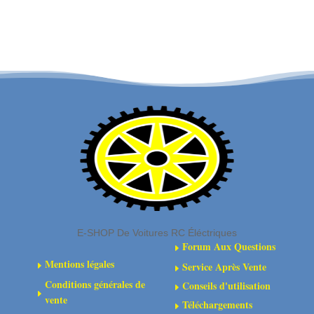
GORGON
OUTCAST
MONSTER
4S
TRUCK
V2
4X2
STUNT
MEGA
TRUCK
550
4X4
BRUSHED
1:10
RTR
BLX
BLEU
RTR
-
GUNMETAL
ARA3230T1
-
ARA4410V2T3
E-SHOP De Voitures RC Éléctriques
Forum Aux Questions
E
Mentions légales
Service Après Vente
E
E
Conditions générales de
Conseils d'utilisation
E
E
vente
Téléchargements
E