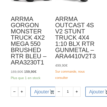
4X4
Brushed
ARRMA
ARRMA
RTR
GORGON
OUTCAST 4S
Rouge
MONSTER
V2 STUNT
-
TRUCK 4X2
TRUCK 4X4
ARA2102T2
MEGA 550
1:10 BLX RTR
BRUSHED
GUNMETAL –
RTR BLEU –
ARA4410V2T3
ARA3230T1
499,90
€
Le
Le
189,90
€
159,90
€
Sur commande, nous
prix
prix
Plus que 1 en stock
consulter
initial
actuel
était :
est :
Ajouter
Ajouter
−
+
−
+
quantité
quantité
189,90€.
159,90€.
de
de
ARRMA
ARRMA