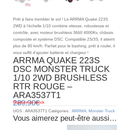
Prêt à faire trembler le sol ! Le ARRMA Quake 223S
2WD à l’échelle 1/10 combine vitesse, robustesse et
contrôle, avec moteur brushless 3660 4000Kv, châssis
composite et système DSC. Compatible 2S/3S, il atteint
plus de 80 km/h. Parfait pour le bashing, prêt à rouler, il
vous suffit d’ajouter batterie et chargeur !
ARRMA QUAKE 223S
DSC MONSTER TRUCK
1/10 2WD BRUSHLESS
RTR ROUGE –
ARA3537T1
289,90
€
Rupture de stock
UGS :
ARA3537T1
Catégories :
ARRMA
,
Monster Truck
Vous aimerez peut-être aussi…