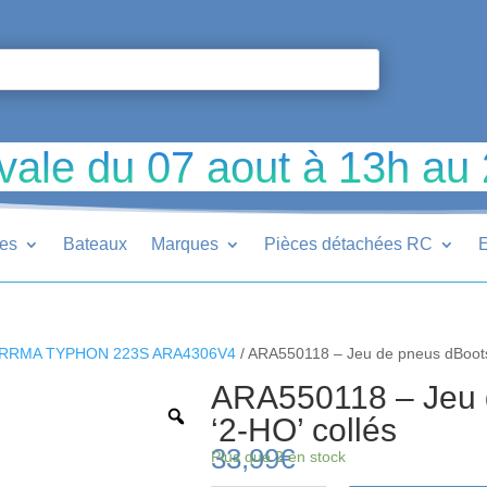
vale du 07 aout à 13h au
ues
Bateaux
Marques
Pièces détachées RC
E
RRMA TYPHON 223S ARA4306V4
/ ARA550118 – Jeu de pneus dBoots
ARA550118 – Jeu 
‘2-HO’ collés
33,99
€
Plus que 2 en stock