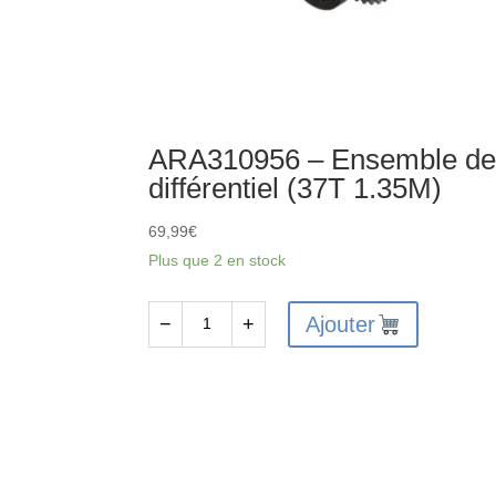
ARA310956 – Ensemble d
différentiel (37T 1.35M)
69,99
€
Plus que 2 en stock
Ajouter
−
+
quantité
de
ARA310956
-
Ensemble
de