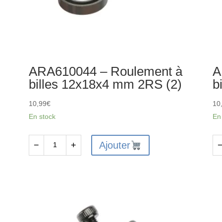
e
ARA610044 – Roulement à
A
billes 12x18x4 mm 2RS (2)
b
10,99
€
10
En stock
En
Ajouter
−
+
quantité
qu
de
de
ARA610044
AR
-
-
Roulement
Ro
à
à