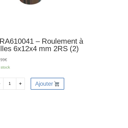
RA610041 – Roulement à
illes 6x12x4 mm 2RS (2)
,99
€
 stock
Ajouter
−
+
antité
A610041
ulement