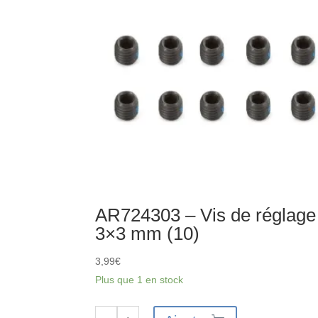
différentiel
(37T
1.35M)
AR724303 – Vis de réglage
3×3 mm (10)
3,99
€
Plus que 1 en stock