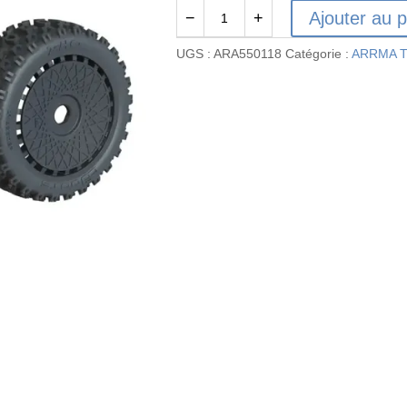
Ajouter au p
−
+
quantité
de
UGS :
ARA550118
Catégorie :
ARRMA T
ARA550118
-
Jeu
de
pneus
dBoots
'2-
HO'
collés