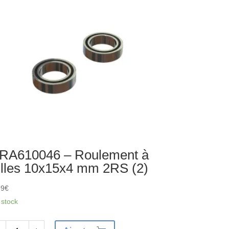
les
12x4
m
S
RA610046 – Roulement à
illes 10x15x4 mm 2RS (2)
99
€
 stock