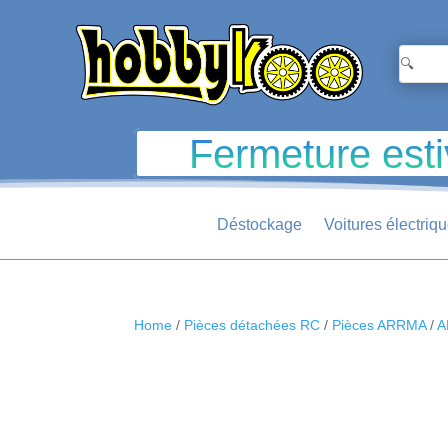
Fermeture esti
Déstockage
Voitures électriq
Home
/
Pièces détachées RC
/
Pièces ARRMA
/
A