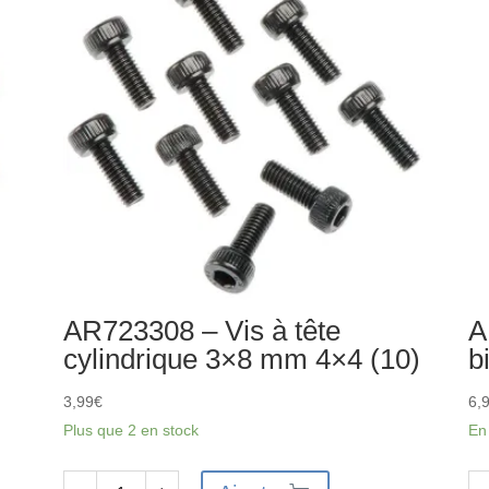
billes
bil
12x18x4
6x
mm
m
2RS
2R
(2)
(2)
AR723308 – Vis à tête
A
cylindrique 3×8 mm 4×4 (10)
b
3,99
€
6,
Plus que 2 en stock
En