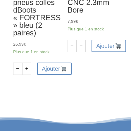
pneus collés
CNC 2.3mm
dBoots
Bore
« FORTRESS
7,99
€
» bleu (2
Plus que 1 en stock
paires)
26,99
€
Ajouter
−
+
quantité
Plus que 1 en stock
de
Pinion
Ajouter
−
+
quantité
Gear
de
21T
ARA-
0.5
1571
MOD
-
CNC
Ensemble
2.3mm
de
Bore
pneus