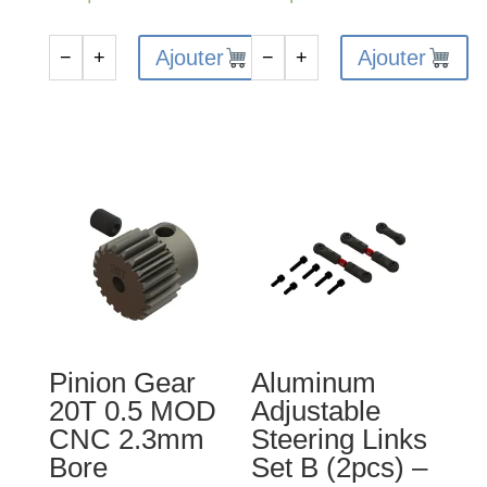
Ajouter
Ajouter
−
+
−
+
quantité
quantité
de
de
ARA-
Desert
1565
Truck
-
Body
Carrosserie
Roll
MOJAVE
Cage
GROM
Set
-
(Blue)
Blanc/Bleu
-
GROM
Pinion Gear
Aluminum
20T 0.5 MOD
Adjustable
CNC 2.3mm
Steering Links
Bore
Set B (2pcs) –