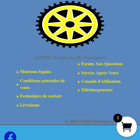
collés
dBoots
« FORTRESS »
bleu
(2
paires)
E-SHOP De Voitures RC Éléctriques
Forum Aux Questions
E
Mentions légales
Service Après Vente
E
E
Conditions générales de
Conseils d'utilisation
E
E
vente
Téléchargements
E
Formulaire de contact
E
Livraisons
E
0
©
2021-2026 Hobbykoo
