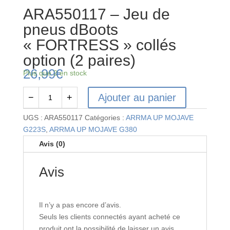
ARA550117 – Jeu de
pneus dBoots
« FORTRESS » collés
option (2 paires)
26,99
€
Plus que 2 en stock
Ajouter au panier
−
+
quantité
de
UGS :
ARA550117
Catégories :
ARRMA UP MOJAVE
ARA550117
G223S
,
ARRMA UP MOJAVE G380
-
Avis (0)
Jeu
de
Avis
pneus
dBoots
« FORTRESS »
Il n’y a pas encore d’avis.
collés
Seuls les clients connectés ayant acheté ce
option
produit ont la possibilité de laisser un avis.