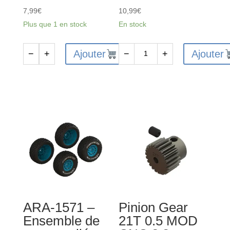
7,99
€
10,99
€
Plus que 1 en stock
En stock
Ajouter
Ajouter
−
+
−
+
quantité
quantité
de
de
Pinion
Aluminum
Gear
Adjustable
20T
Steering
0.5
Links
MOD
Set
CNC
B
2.3mm
(2pcs)
Bore
-
ARA-1571 –
Pinion Gear
Ensemble de
21T 0.5 MOD