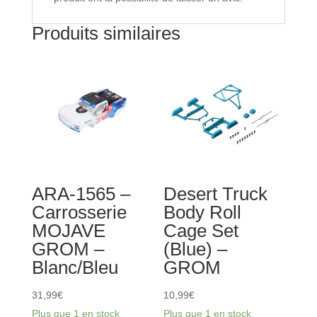
(2
paires)
Produits similaires
ARA-1565 –
Desert Truck
Carrosserie
Body Roll
MOJAVE
Cage Set
GROM –
(Blue) –
Blanc/Bleu
GROM
31,99
€
10,99
€
Plus que 1 en stock
Plus que 1 en stock