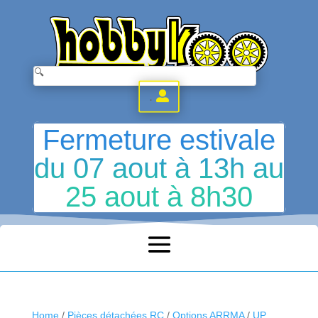
.
Fermeture estivale
du 07 aout à 13h au
25 aout à 8h30
Home
/
Pièces détachées RC
/
Options ARRMA
/
UP