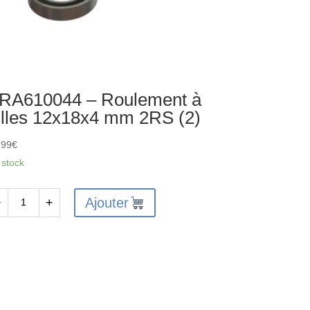
RA610044 – Roulement à
illes 12x18x4 mm 2RS (2)
,99
€
 stock
Ajouter
−
+
antité
A610044
ulement