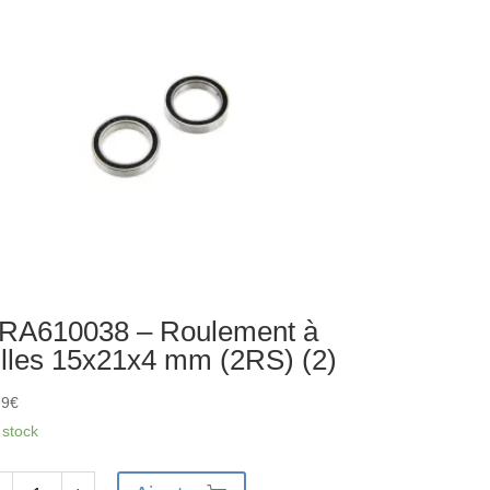
les
x18x4
m
S
RA610038 – Roulement à
illes 15x21x4 mm (2RS) (2)
99
€
 stock