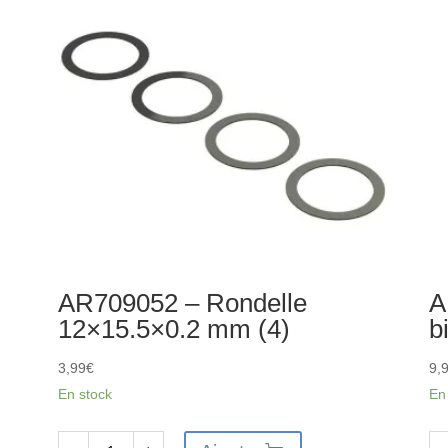
vis
bil
M3x12.5
12
mm
m
(2)
2R
(2)
AR709052 – Rondelle
A
12×15.5×0.2 mm (4)
b
3,99
€
9,
En stock
En