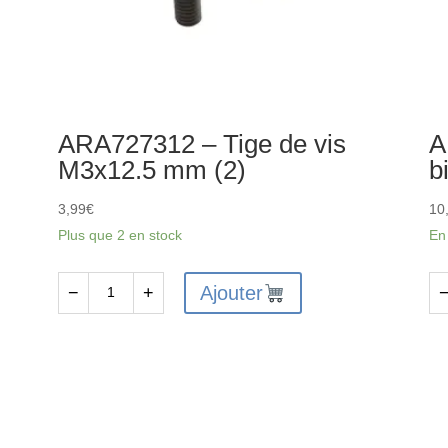
ARA727312 – Tige de vis
A
M3x12.5 mm (2)
b
3,99
€
10
Plus que 2 en stock
En
Ajouter
−
+
quantité
qu
de
de
ARA727312
AR
-
-
Tige
Ro
de
à