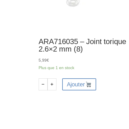
ARA716035 – Joint torique
2.6×2 mm (8)
5,99
€
Plus que 1 en stock
Ajouter
−
+
quantité
de
ARA716035
-
Joint
torique