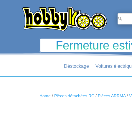
Fermeture esti
Déstockage
Voitures électriq
Home
/
Pièces détachées RC
/
Pièces ARRMA
/
V