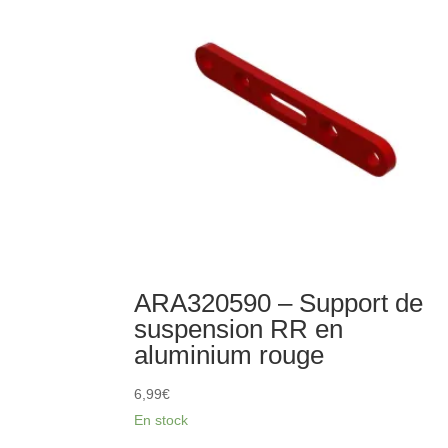
2.6x2
mm
(8)
ARA320590 – Support de
suspension RR en
aluminium rouge
6,99
€
En stock