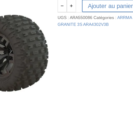
Ajouter au panie
−
+
quantité
de
UGS :
ARA550086
Catégories :
ARRMA 
ARA550086
GRANITE 3S ARA4302V3B
-
Ensemble
de
pneus
Dboots
« Fortress
MT »
gris
(2)