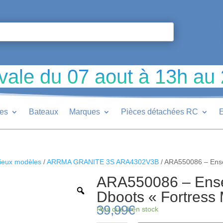
vale du 07 aout à 13h au
ues
Bateaux
Marques
Pièces détachées RC
E
ieux modèles
/
ARRMA GRANITE 3S ARA4302V3B
/ ARA550086 – Ense
ARA550086 – Ens
Dboots « Fortress 
39,99
€
Plus que 1 en stock