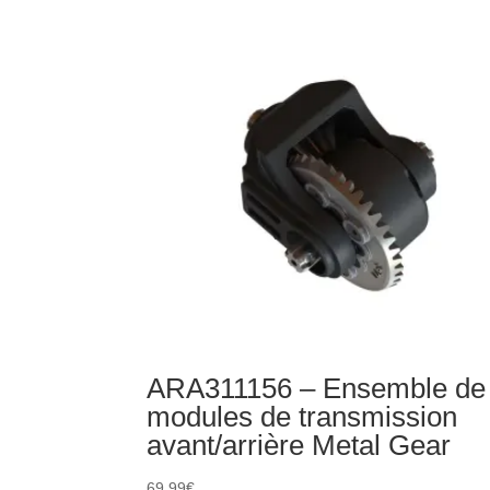
Arbres
de
transmission
CVD
différentiels
et
essieux
de
roue
(2)
ARA311156 – Ensemble de
modules de transmission
avant/arrière Metal Gear
69,99
€