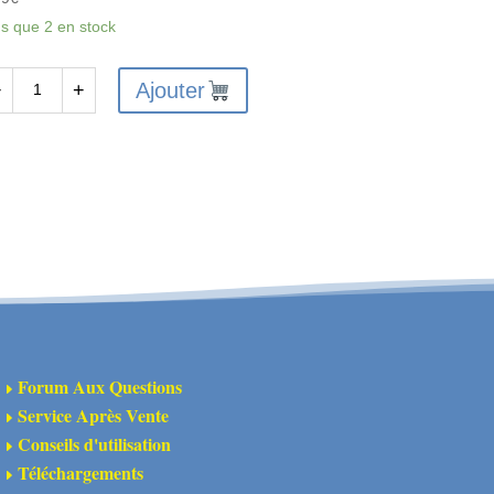
us que 2 en stock
Ajouter
−
+
antité
A340181
onomiseur
rvo
ntage
ect
Forum Aux Questions
E
annelure
Service Après Vente
E
T)
Conseils d'utilisation
E
Téléchargements
E