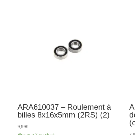
boîtiers
mé
de
po
différentiel
ar
de
tr
C
(2)
ARA610037 – Roulement à
A
billes 8x16x5mm (2RS) (2)
d
(
9,99
€
Plus que 2 en stock
7,