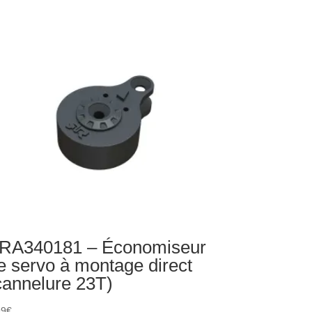
talliques
ur
bre
ansmission
VD
RA340181 – Économiseur
e servo à montage direct
cannelure 23T)
99
€