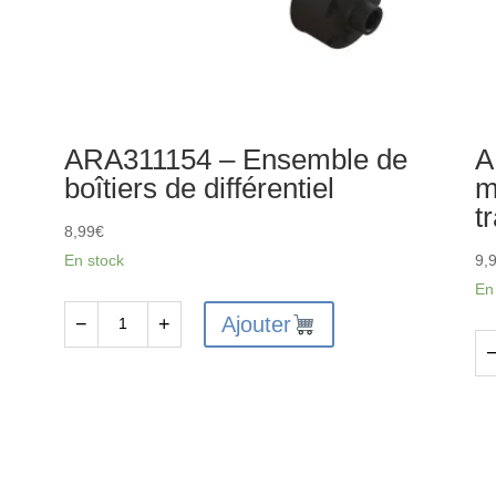
ARA311154 – Ensemble de
A
boîtiers de différentiel
m
t
8,99
€
En stock
9,
En
Ajouter
−
+
quantité
de
qu
ARA311154
de
-
AR
Ensemble
-
de
Ra