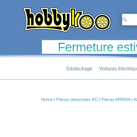
Fermeture esti
Déstockage
Voitures électriq
Home
/
Pièces détachées RC
/
Pièces ARRMA
/
A