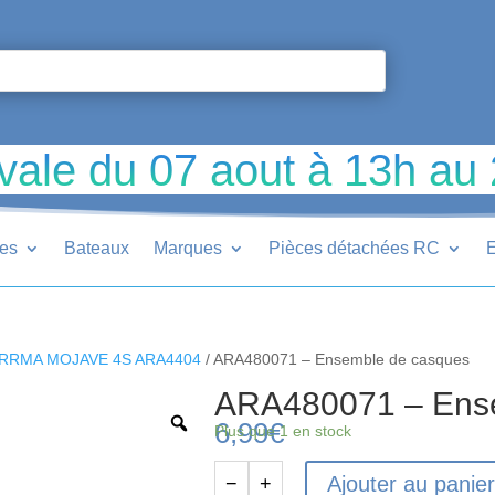
vale du 07 aout à 13h au
ues
Bateaux
Marques
Pièces détachées RC
E
RRMA MOJAVE 4S ARA4404
/ ARA480071 – Ensemble de casques
ARA480071 – Ens
6,99
€
Plus que 1 en stock
Ajouter au panie
−
+
quantité