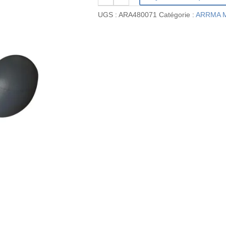
de
UGS :
ARA480071
Catégorie :
ARRMA M
ARA480071
-
Ensemble
de
casques