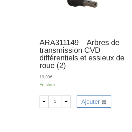
ARA311149 – Arbres de
transmission CVD
différentiels et essieux de
roue (2)
19,99
€
En stock
Ajouter
−
+
quantité
de
ARA311149
-