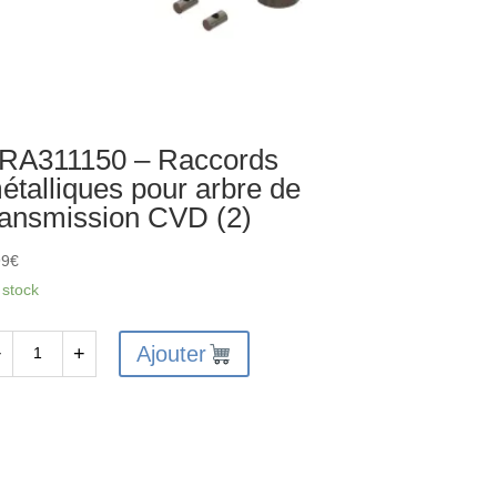
RA311150 – Raccords
étalliques pour arbre de
ransmission CVD (2)
99
€
 stock
Ajouter
−
+
antité
A311150
ccords