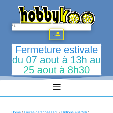
.
Fermeture estivale
du 07 aout à 13h au
25 aout à 8h30
Home
/
Pièces détachées RC
/
Options ARRMA
/