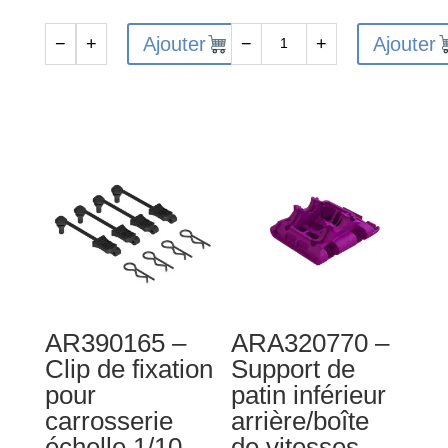
Ajouter
Ajouter
−
+
−
+
quantité
quantité
de
de
ARA320794
AR330450
-
-
Ensemble
Capuchon
de
d'amortisseur
pare-
(2)
chocs
:
MT
4x4
-
orange
AR390165 –
ARA320770 –
Clip de fixation
Support de
pour
patin inférieur
carrosserie
arrière/boîte
échelle 1/10
de vitesses