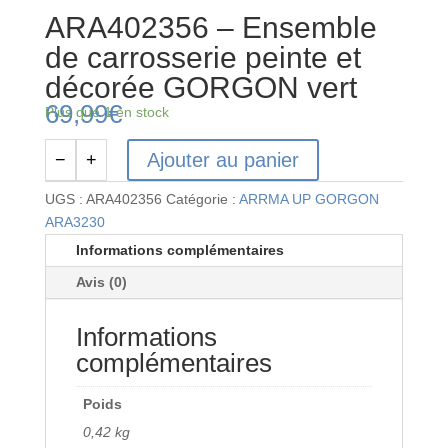
ARA402356 – Ensemble
de carrosserie peinte et
décorée GORGON vert
69,99
€
Plus que 1 en stock
Ajouter au panier
−
+
quantité
de
UGS :
ARA402356
Catégorie :
ARRMA UP GORGON
ARA402356
ARA3230
-
Informations complémentaires
Ensemble
Avis (0)
de
carrosserie
Informations
peinte
et
complémentaires
décorée
GORGON
Poids
vert
0,42 kg