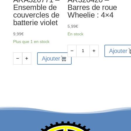
Ensemble de
Barres de roue
(4)
couvercles de
Wheelie : 4×4
batterie violet
5,99
€
9,99
€
En stock
Plus que 1 en stock
Ajouter
−
+
quantité
Ajouter
−
+
quantité
de
de
AR320420
ARA320771
-
-
Barres
Ensemble
de
de
roue
couvercles
Wheelie
de
:
batterie
4x4
violet