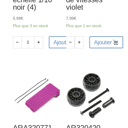
noir (4)
violet
5,99
€
7,99
€
Plus que 3 en stock
Plus que 1 en stock
Ajouter
Ajouter
−
+
−
+
quantité
quantité
de
de
AR390165
ARA320770
-
-
Clip
Support
de
de
fixation
patin
pour
inférieur
carrosserie
arrière/boîte
échelle
de
1/10
vitesses
ARA320771 –
AR320420 –
noir
violet