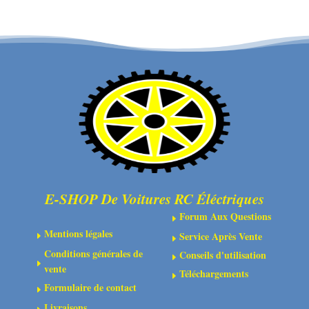
Patin
de
inférieur
pare-
arrière/support
chocs
de
MT
boîte
-
de
noir
vitesses
vert
E-SHOP De Voitures RC Éléctriques
Forum Aux Questions
E
Mentions légales
Service Après Vente
E
E
Conditions générales de
Conseils d'utilisation
E
E
vente
Téléchargements
E
Formulaire de contact
E
Livraisons