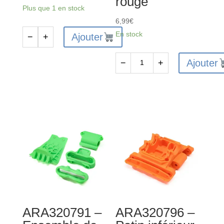
rouge
Plus que 1 en stock
6,99
€
En stock
Ajouter
−
+
quantité
de
Ajouter
−
+
ARA320790
quantité
-
de
Ensemble
ARA320590
de
-
pare-
Support
chocs
de
MT
suspension
-
RR
vert
en
aluminium
rouge
ARA320791 –
ARA320796 –