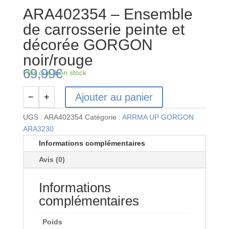
ARA402354 – Ensemble
de carrosserie peinte et
décorée GORGON
noir/rouge
69,99
€
Plus que 1 en stock
Ajouter au panier
−
+
quantité
de
UGS :
ARA402354
Catégorie :
ARRMA UP GORGON
ARA402354
ARA3230
-
Informations complémentaires
Ensemble
Avis (0)
de
carrosserie
Informations
peinte
et
complémentaires
décorée
GORGON
Poids