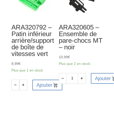
inférieurs
boîte
et
de
de
vitesses
ressort
orange
ARA320792 –
ARA320605 –
de
Patin inférieur
Ensemble de
pare-
arrière/support
pare-chocs MT
chocs
de boîte de
– noir
vert
vitesses vert
10,99
€
8,99
€
Plus que 2 en stock
Plus que 1 en stock
Ajouter
−
+
quantité
Ajouter
−
+
quantité
de
de
ARA320605
ARA320792
-
-
Ensemble