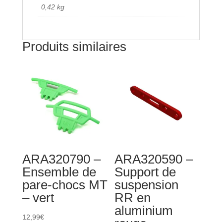
noir/rouge
0,42 kg
Produits similaires
ARA320790 –
ARA320590 –
Ensemble de
Support de
pare-chocs MT
suspension
– vert
RR en
aluminium
12,99
€