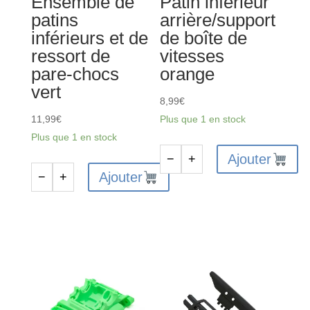
Ensemble de
Patin inférieur
patins
arrière/support
inférieurs et de
de boîte de
ressort de
vitesses
pare-chocs
orange
vert
8,99
€
11,99
€
Plus que 1 en stock
Plus que 1 en stock
Ajouter
−
+
quantité
Ajouter
−
+
quantité
de
de
ARA320796
ARA320791
-
-
Patin
Ensemble
inférieur
de
arrière/support
patins
de