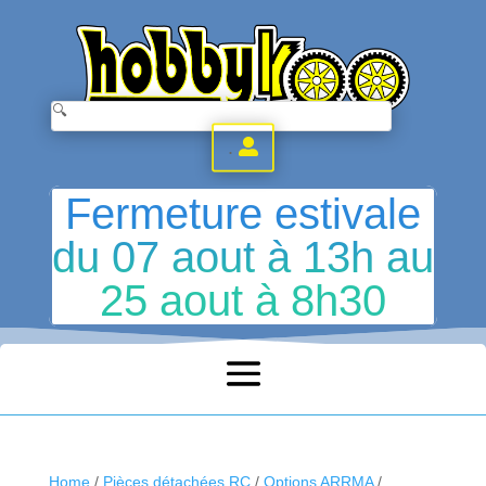
.
Fermeture estivale
du 07 aout à 13h au
25 aout à 8h30
Home
/
Pièces détachées RC
/
Options ARRMA
/