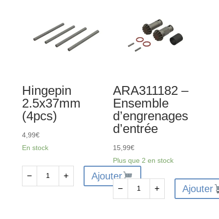
Hingepin
ARA311182 –
2.5x37mm
Ensemble
(4pcs)
d’engrenages
d’entrée
4,99
€
En stock
15,99
€
Plus que 2 en stock
Ajouter
−
+
quantité
Ajouter
−
+
de
quantité
Hingepin
de