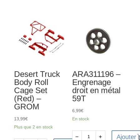
2.5x37mm
ARA311182
(4pcs)
-
Ensemble
d'engrenages
d'entrée
Desert Truck
ARA311196 –
Body Roll
Engrenage
Cage Set
droit en métal
(Red) –
59T
GROM
6,99
€
13,99
€
En stock
Plus que 2 en stock
Ajouter
−
+