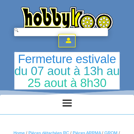
.
Fermeture estivale
du 07 aout à 13h au
25 aout à 8h30
Home
/
Pièces détachées RC
/
Pièces ARRMA
/
GROM
/