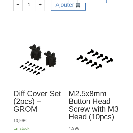
quantité
Ajouter
−
+
quantité
de
de
ARA311196
Desert
-
Truck
Engrenage
Body
droit
Roll
en
Cage
métal
Set
59T
(Red)
-
GROM
Diff Cover Set
M2.5x8mm
(2pcs) –
Button Head
GROM
Screw with M3
Head (10pcs)
13,99
€
En stock
4,99
€