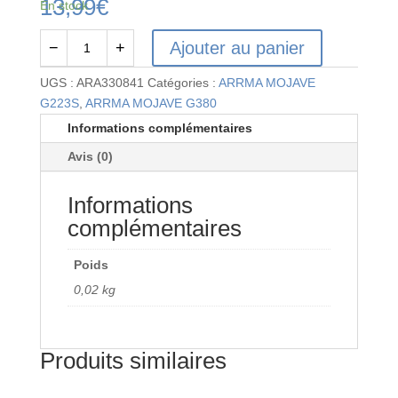
13,99
€
En stock
Ajouter au panier
−
+
quantité
de
UGS :
ARA330841
Catégories :
ARRMA MOJAVE
Hub
G223S
,
ARRMA MOJAVE G380
Set
Informations complémentaires
B
Avis (0)
(F+R)
-
Informations
GROM
complémentaires
Poids
0,02 kg
Produits similaires