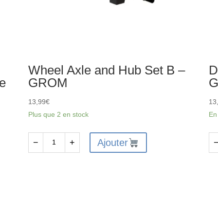
Wheel Axle and Hub Set B –
D
pe
GROM
13,99
€
13
Plus que 2 en stock
En
Ajouter
−
+
quantité
qu
de
de
Wheel
Dif
Axle
Co
and
Se
Hub
(2