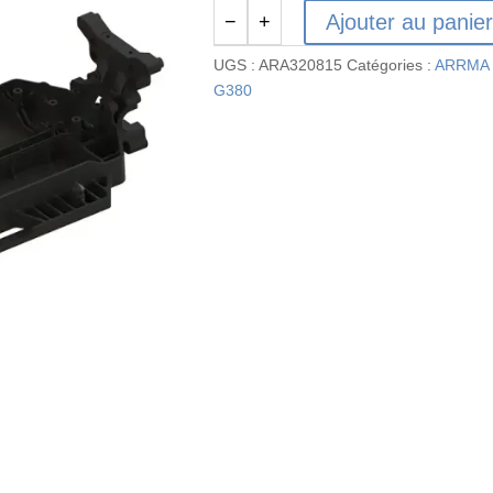
Ajouter au panie
−
+
quantité
de
UGS :
ARA320815
Catégories :
ARRMA 
Composite
G380
Chassis
(204mm)
-
GROM