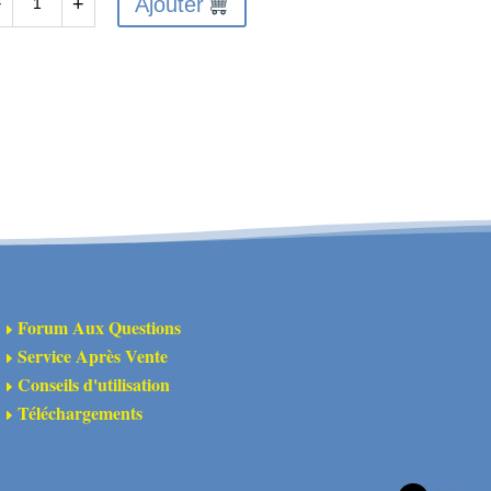
Ajouter
−
+
antité
sembled
ferential
T
8Mod
pc)
ROM
Forum Aux Questions
E
Service Après Vente
E
Conseils d'utilisation
E
Téléchargements
E