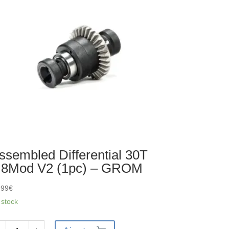
ROM
ssembled Differential 30T
.8Mod V2 (1pc) – GROM
,99
€
 stock