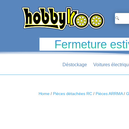
Fermeture esti
Déstockage
Voitures électriq
Home
/
Pièces détachées RC
/
Pièces ARRMA
/