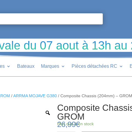
vale du 07 aout à 13h au
ues
Bateaux
Marques
Pièces détachées RC
E
GROM
/
ARRMA MOJAVE G380
/ Composite Chassis (204mm) – GRO
Composite Chassi
GROM
26,99
€
Plus que 1 en stock