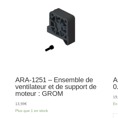
Set
-
B
G
-
GROM
ARA-1251 – Ensemble de
A
ventilateur et de support de
0
moteur : GROM
19
13,99
€
En
Plus que 1 en stock