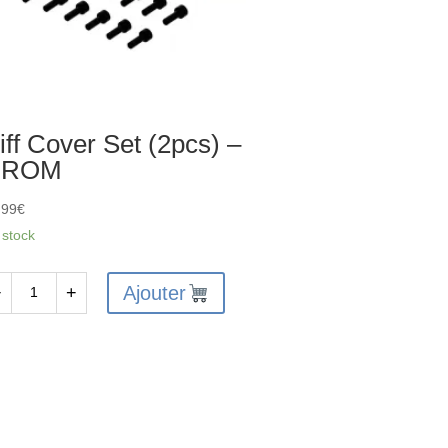
iff Cover Set (2pcs) –
GROM
,99
€
 stock
Ajouter
−
+
antité
f
ver
t
pcs)