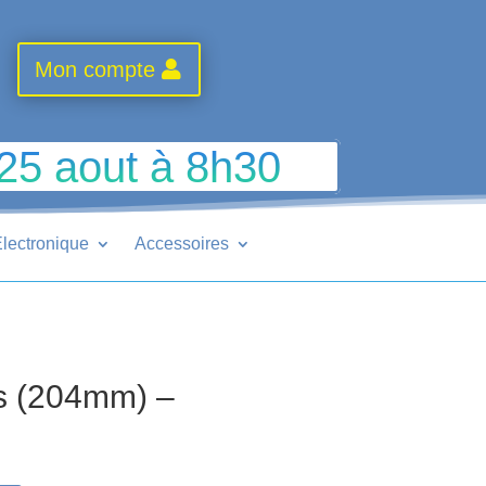
Mon compte
 25 aout à 8h30
lectronique
Accessoires
M
s (204mm) –