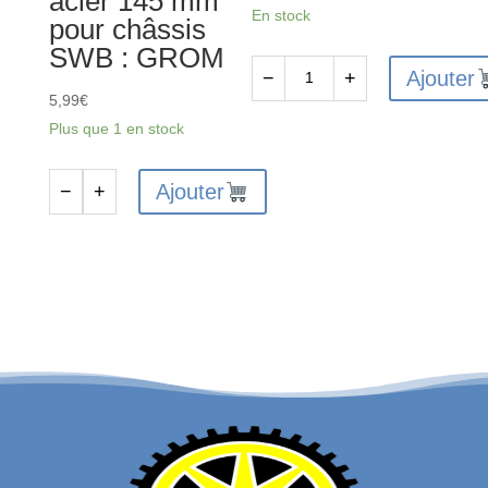
acier 145 mm
En stock
pour châssis
SWB : GROM
Ajouter
−
+
quantité
5,99
€
de
Plus que 1 en stock
Ball
4.8x4.9x2.5mm
Ajouter
−
+
quantité
(10pcs)
de
ARA311183
-
Arbre
de
transmission
central
en
acier
145