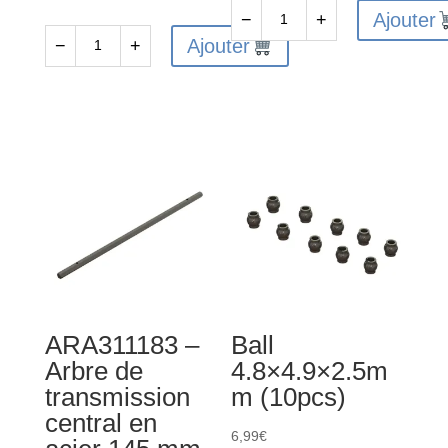
Ajouter
−
+
quantité
Ajouter
−
+
quantité
de
de
ARA311180
ARA330808
-
-
Arbre
Ensemble
de
de
transmission
bras
CVD
de
50
suspension
mm
arrière
(2)
A :
ARA311183 –
Ball
GROM
Arbre de
4.8×4.9×2.5m
transmission
m (10pcs)
central en
6,99
€