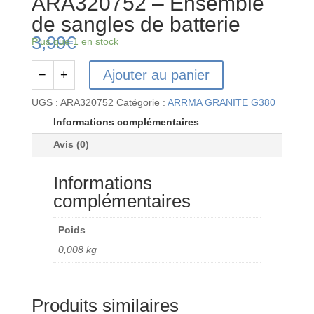
ARA320752 – Ensemble
de sangles de batterie
3,99
€
Plus que 1 en stock
Ajouter au panier
−
+
quantité
de
UGS :
ARA320752
Catégorie :
ARRMA GRANITE G380
ARA320752
Informations complémentaires
-
Avis (0)
Ensemble
de
Informations
sangles
de
complémentaires
batterie
Poids
0,008 kg
Produits similaires