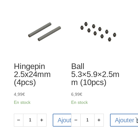
Hingepin
Ball
2.5x24mm
5.3×5.9×2.5m
(4pcs)
m (10pcs)
4,99
€
6,99
€
En stock
En stock
Ajouter
Ajouter
−
+
−
+
quantité
quantité
de
de