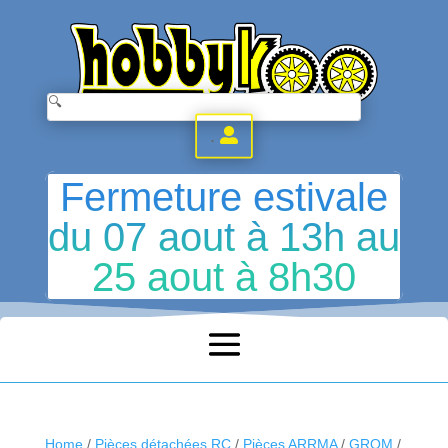
.
Fermeture estivale
du 07 aout à 13h au
25 aout à 8h30
Home
/
Pièces détachées RC
/
Pièces ARRMA
/
GROM
/