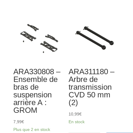
Hingepin
Ball
2.5x24mm
5.3x5.9x2.5mm
(4pcs)
(10pcs)
ARA330808 –
ARA311180 –
Ensemble de
Arbre de
bras de
transmission
suspension
CVD 50 mm
arrière A :
(2)
GROM
10,99
€
7,99
€
En stock
Plus que 2 en stock