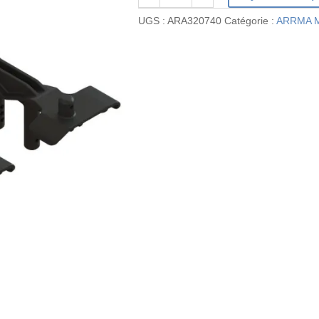
de
UGS :
ARA320740
Catégorie :
ARRMA M
Body
Post
Set