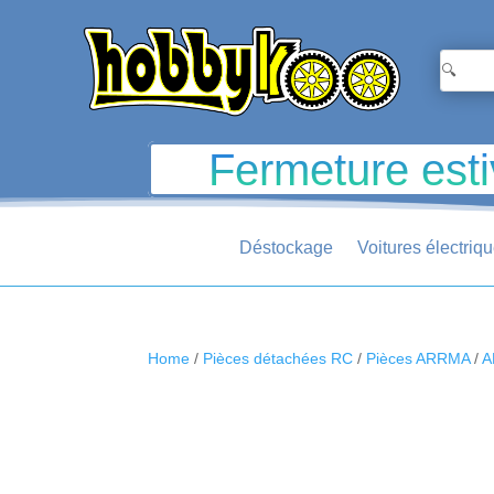
Fermeture esti
Déstockage
Voitures électriq
Home
/
Pièces détachées RC
/
Pièces ARRMA
/
A