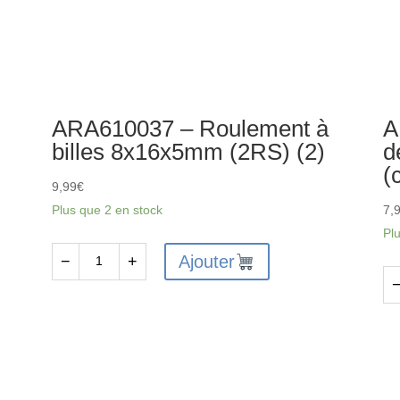
ARA610037 – Roulement à
A
billes 8x16x5mm (2RS) (2)
d
(
9,99
€
Plus que 2 en stock
7,
Pl
Ajouter
−
+
quantité
de
qu
ARA610037
de
-
AR
Roulement
-
à
Éc