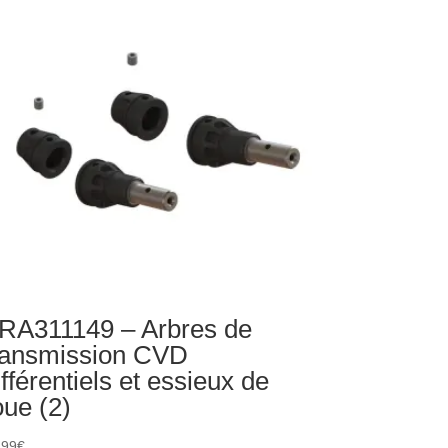
rvo
ntage
ect
annelure
T)
RA311149 – Arbres de
ransmission CVD
ifférentiels et essieux de
oue (2)
,99
€