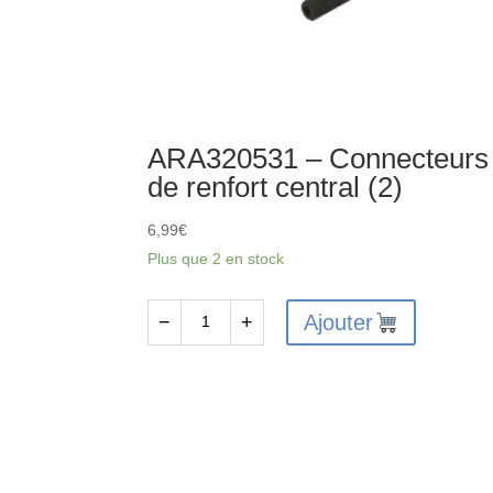
ARA320531 – Connecteurs
de renfort central (2)
6,99
€
Plus que 2 en stock
Ajouter
−
+
quantité
de
ARA320531
-
Connecteurs
de