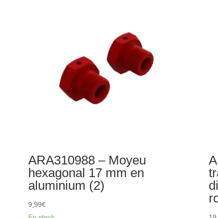
billes
de
8x16x5mm
se
(2RS)
à
(2)
mo
dir
(c
23
ARA310988 – Moyeu
A
hexagonal 17 mm en
t
aluminium (2)
d
r
9,99
€
En stock
19