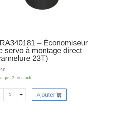
RA340181 – Économiseur
e servo à montage direct
cannelure 23T)
99
€
us que 2 en stock
Ajouter
−
+
antité
A340181
onomiseur