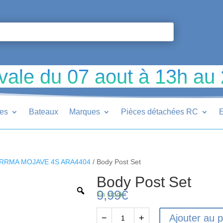
vale du 07 aout à 13h au
ues
Bateaux
Marques
Pièces détachées RC
E
RRMA MOJAVE 4S ARA4404
/ Body Post Set
Body Post Set
9,99
€
En stock
Ajouter au p
−
+
quantité