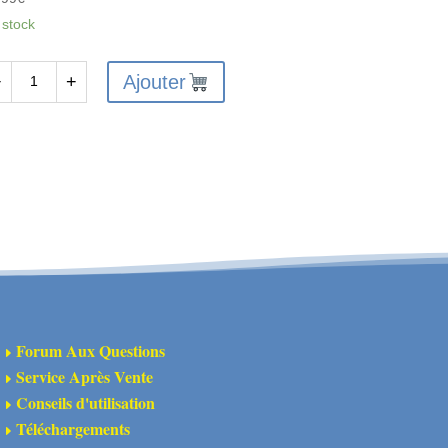
 stock
Ajouter
−
+
antité
A311149
bres
ansmission
VD
férentiels
Forum Aux Questions
E
sieux
Service Après Vente
E
Conseils d'utilisation
E
ue
Téléchargements
E