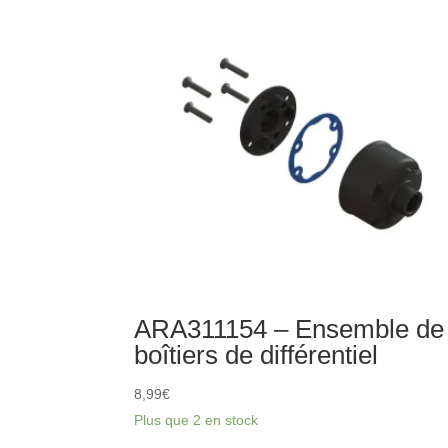
renfort
central
(2)
ARA311154 – Ensemble de
boîtiers de différentiel
8,99
€
Plus que 2 en stock