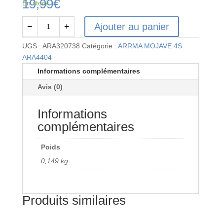
19,99
€
En stock
Ajouter au panier
−
+
quantité
de
UGS :
ARA320738
Catégorie :
ARRMA MOJAVE 4S
F/R
ARA4404
Bumper
Informations complémentaires
Set
Avis (0)
Informations
complémentaires
Poids
0,149 kg
Produits similaires