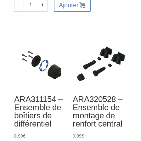
-
Ajouter
−
+
quantité
Roues
de
Wheelie
ARA311149
Bar
-
Arbres
de
transmission
CVD
différentiels
et
essieux
ARA311154 –
ARA320528 –
de
Ensemble de
Ensemble de
roue
boîtiers de
montage de
(2)
différentiel
renfort central
8,99
€
9,99
€