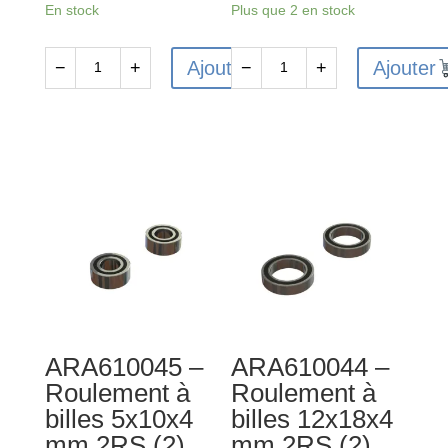
En stock
Plus que 2 en stock
Ajouter
Ajouter
−
+
−
+
quantité
quantité
de
de
ARA311154
ARA320528
-
-
Ensemble
Ensemble
de
de
boîtiers
montage
de
de
différentiel
renfort
central
ARA610045 –
ARA610044 –
Roulement à
Roulement à
billes 5x10x4
billes 12x18x4
mm 2RS (2)
mm 2RS (2)