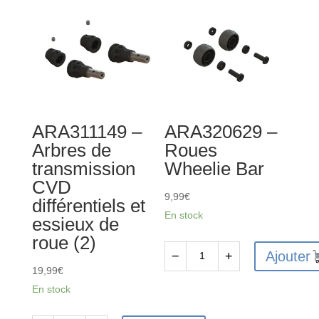
ARA311149 –
ARA320629 –
Arbres de
Roues
transmission
Wheelie Bar
CVD
9,99
€
différentiels et
En stock
essieux de
roue (2)
Ajouter
−
+
quantité
19,99
€
de
En stock
ARA320629