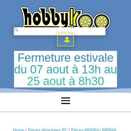
.
Fermeture estivale
du 07 aout à 13h au
25 aout à 8h30
Home
/
Pièces détachées RC
/
Pièces ARRMA
/
ARRMA