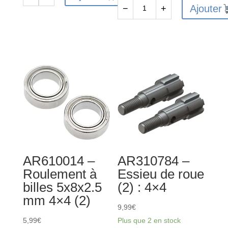
quantité
Ajouter
−
+
de
quantité
ARA716034
de
-
AR702002
Joint
-
torique
Vis
7.8x2.2
à
mm
tête
(4)
cylindrique
2.5x12
mm
(10)
AR610014 –
AR310784 –
Roulement à
Essieu de roue
billes 5x8x2.5
(2) : 4×4
mm 4×4 (2)
9,99
€
5,99
€
Plus que 2 en stock