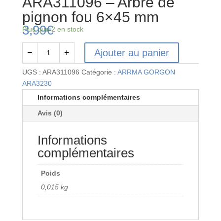
ARA311096 – Arbre de
pignon fou 6×45 mm
3,99
€
Plus que 2 en stock
Ajouter au panier
−
+
quantité
de
UGS :
ARA311096
Catégorie :
ARRMA GORGON
ARA311096
ARA3230
-
Informations complémentaires
Arbre
Avis (0)
de
pignon
Informations
fou
6x45
complémentaires
mm
Poids
0,015 kg