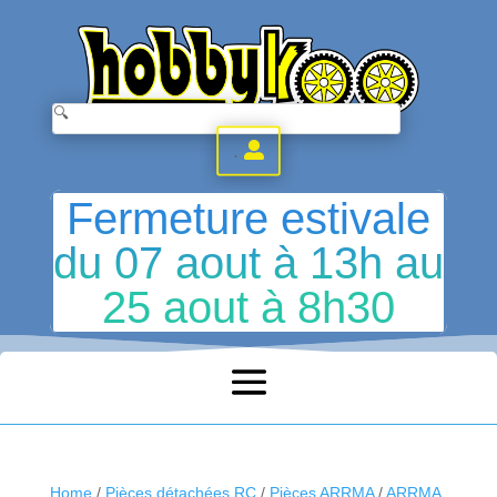
.
Fermeture estivale
du 07 aout à 13h au
25 aout à 8h30
Home
/
Pièces détachées RC
/
Pièces ARRMA
/
ARRMA