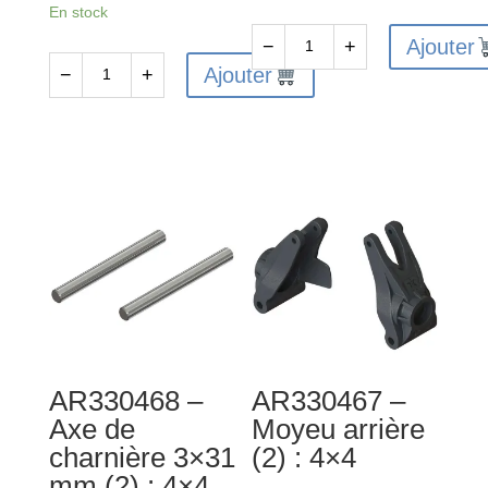
En stock
Ajouter
−
+
quantité
Ajouter
−
+
quantité
de
de
AR310784
AR610014
-
-
Essieu
Roulement
de
à
roue
billes
(2)
5x8x2.5
:
mm
4x4
4x4
(2)
AR330468 –
AR330467 –
Axe de
Moyeu arrière
charnière 3×31
(2) : 4×4
mm (2) : 4×4