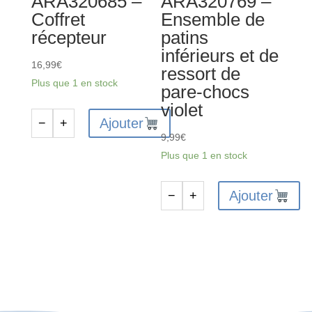
ARA320685 –
ARA320769 –
de
BLX
Coffret
Ensemble de
pare-
3S
récepteur
patins
chocs
inférieurs et de
orange
16,99
€
ressort de
Plus que 1 en stock
pare-chocs
violet
Ajouter
−
+
quantité
9,99
€
de
Plus que 1 en stock
ARA320685
-
Ajouter
−
+
Coffret
quantité
récepteur
de
ARA320769
-
Ensemble
de