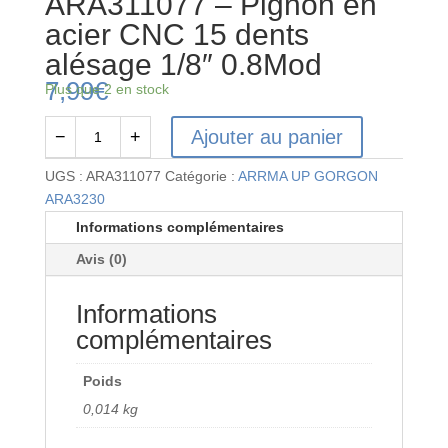
ARA311077 – Pignon en
acier CNC 15 dents
alésage 1/8″ 0.8Mod
7,99
€
Plus que 2 en stock
Ajouter au panier
−
+
quantité
de
UGS :
ARA311077
Catégorie :
ARRMA UP GORGON
ARA311077
ARA3230
-
Informations complémentaires
Pignon
Avis (0)
en
acier
Informations
CNC
15
complémentaires
dents
alésage
Poids
1/8"
0,014 kg
0.8Mod