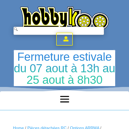
.
Fermeture estivale
du 07 aout à 13h au
25 aout à 8h30
Home
/
Pièces détachées RC
/
Options ARRMA
/