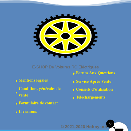
patins
inférieurs
et
de
ressort
de
pare-
chocs
violet
E-SHOP De Voitures RC Éléctriques
Forum Aux Questions
E
Mentions légales
Service Après Vente
E
E
Conditions générales de
Conseils d'utilisation
E
E
vente
Téléchargements
E
Formulaire de contact
E
Livraisons
E
0
©
2021-2026 Hobbykoo