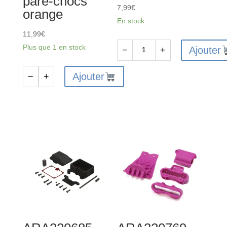
pare-chocs
7,99
€
orange
En stock
11,99
€
Plus que 1 en stock
Ajouter
−
+
quantité
de
Ajouter
−
+
quantité
AR310871
de
-
ARA320795
Moyeu
-
de
Ensemble
roue
de
en
patins
métal
inférieurs
14
et
mm
de
(2)
ressort
: