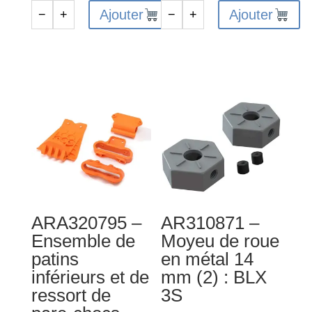
Ajouter
Ajouter
−
+
−
+
quantité
quantité
de
de
ARA320771
ARA320794
-
-
Ensemble
Ensemble
de
de
couvercles
pare-
de
chocs
batterie
MT
violet
-
orange
ARA320795 –
AR310871 –
Ensemble de
Moyeu de roue
patins
en métal 14
inférieurs et de
mm (2) : BLX
ressort de
3S