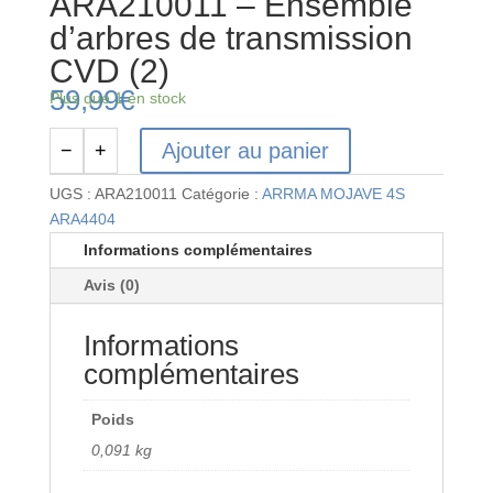
ARA210011 – Ensemble
d’arbres de transmission
CVD (2)
59,99
€
Plus que 1 en stock
Ajouter au panier
−
+
quantité
de
UGS :
ARA210011
Catégorie :
ARRMA MOJAVE 4S
ARA210011
ARA4404
-
Informations complémentaires
Ensemble
Avis (0)
d'arbres
de
Informations
transmission
CVD
complémentaires
(2)
Poids
0,091 kg