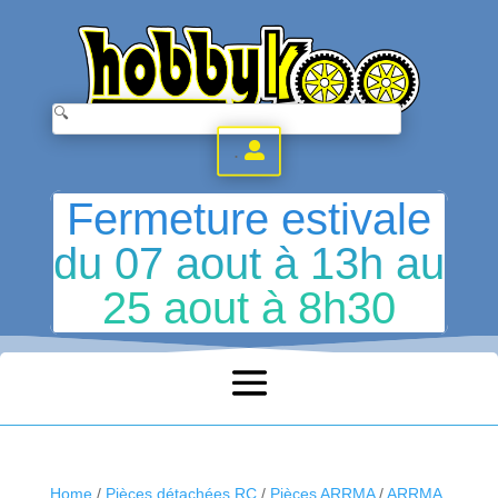
.
Fermeture estivale
du 07 aout à 13h au
25 aout à 8h30
Home
/
Pièces détachées RC
/
Pièces ARRMA
/
ARRMA