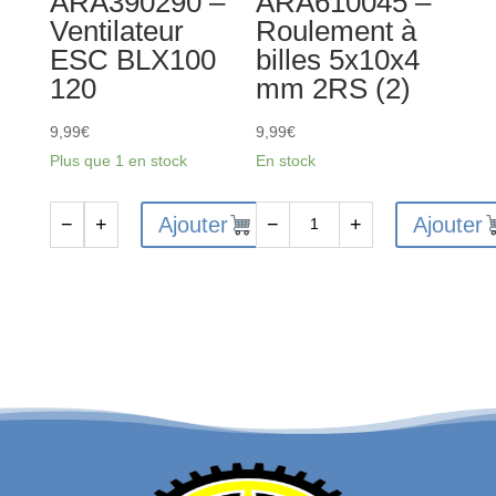
ARA390290 –
ARA610045 –
Ventilateur
Roulement à
ESC BLX100
billes 5x10x4
120
mm 2RS (2)
9,99
€
9,99
€
Plus que 1 en stock
En stock
Ajouter
Ajouter
−
+
−
+
quantité
quantité
de
de
ARA390290
ARA610045
-
-
Ventilateur
Roulement
ESC
à
BLX100
billes
120
5x10x4
mm