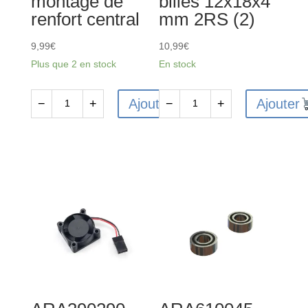
montage de
billes 12x18x4
(2)
renfort central
mm 2RS (2)
9,99
€
10,99
€
Plus que 2 en stock
En stock
Ajouter
Ajouter
−
+
−
+
quantité
quantité
de
de
ARA320528
ARA610044
-
-
Ensemble
Roulement
de
à
montage
billes
de
12x18x4
renfort
mm
central
2RS
(2)