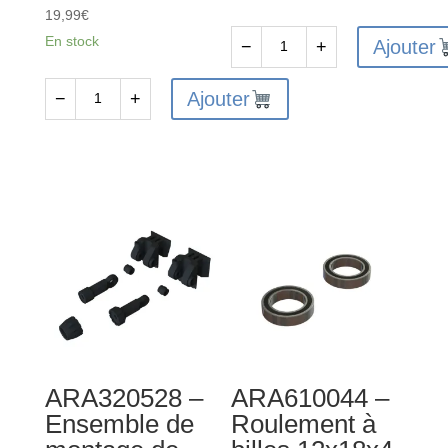
19,99
€
En stock
Ajouter
−
+
quantité
de
Ajouter
−
+
quantité
ARA320589
de
-
ARA311149
Support
-
de
Arbres
suspension
de
FF
transmission
en
CVD
aluminium
différentiels
rouge
et
essieux
ARA320528 –
ARA610044 –
de
Ensemble de
Roulement à
roue