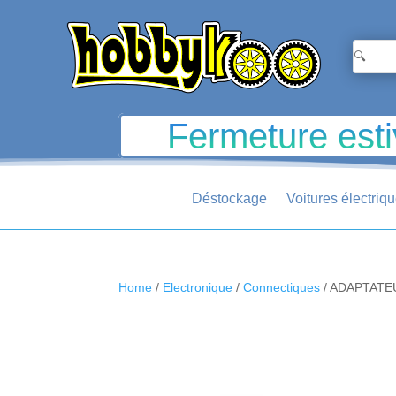
Fermeture esti
Déstockage
Voitures électriq
Home
/
Electronique
/
Connectiques
/ ADAPTATE