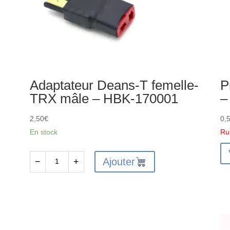
Adaptateur Deans-T femelle-
P
TRX mâle – HBK-170001
–
2,50
€
0,
En stock
Ru
Ajouter
−
+
quantité
de
Adaptateur
Deans-
T