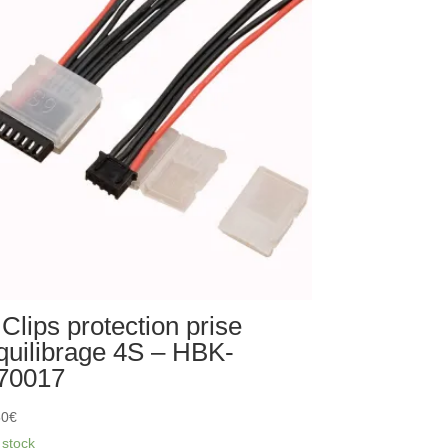
 Clips protection prise
quilibrage 4S – HBK-
70017
50
€
 stock