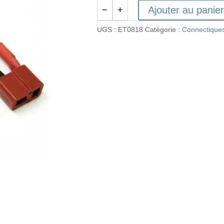
Ajouter au panie
−
+
quantité
de
UGS :
ET0818
Catégorie :
Connectique
ADAPTATEUR
TAMYIA
MALE
/
DEANS
T
FEMELLE
-
ET0818