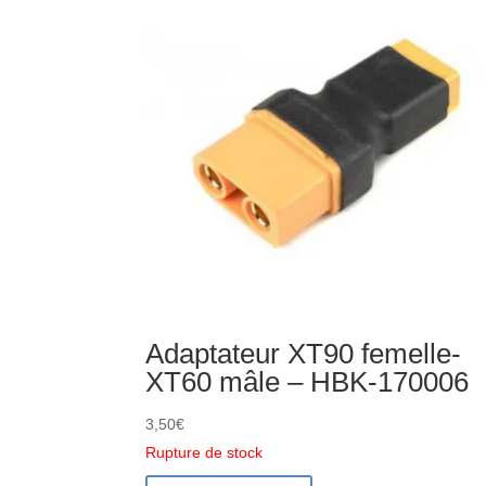
parallèle
XT60
-
HBK-
170026
Adaptateur XT90 femelle-
XT60 mâle – HBK-170006
3,50
€
Rupture de stock