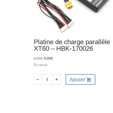
Platine de charge parallèle
XT60 – HBK-170026
Le
Le
9,00
€
5,00
€
prix
prix
En stock
initial
actuel
était :
est :
Ajouter
−
+
quantité
9,00€.
5,00€.
de
Platine
de
charge