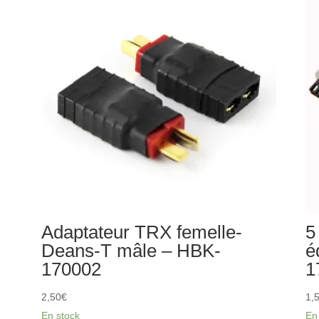
femelle-
TRX
mâle
-
HBK-
170001
Adaptateur TRX femelle-
5
Deans-T mâle – HBK-
é
170002
1
2,50
€
1,
En stock
En