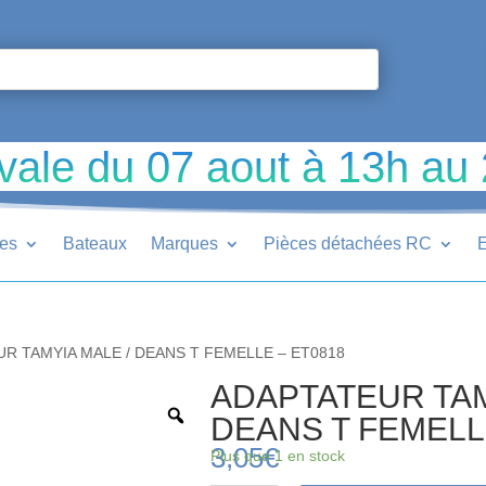
vale du 07 aout à 13h au
ues
Bateaux
Marques
Pièces détachées RC
E
UR TAMYIA MALE / DEANS T FEMELLE – ET0818
ADAPTATEUR TAM
DEANS T FEMELL
3,05
€
Plus que 1 en stock