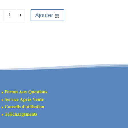
Ajouter
−
+
antité
ps
otection
se
uilibrage
K-
Forum Aux Questions
E
0017
Service Après Vente
E
Conseils d'utilisation
E
Téléchargements
E