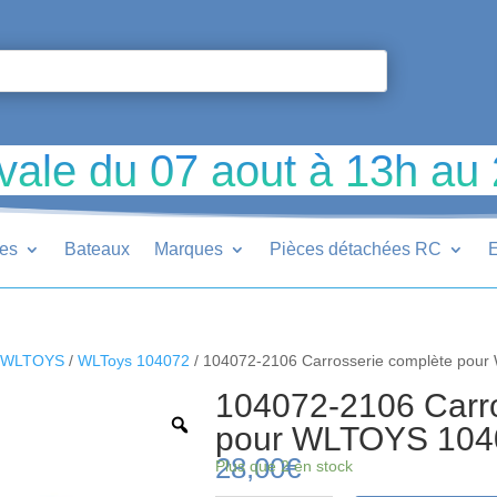
vale du 07 aout à 13h au
ues
Bateaux
Marques
Pièces détachées RC
E
s WLTOYS
/
WLToys 104072
/ 104072-2106 Carrosserie complète pou
104072-2106 Carro
pour WLTOYS 104
28,00
€
Plus que 2 en stock