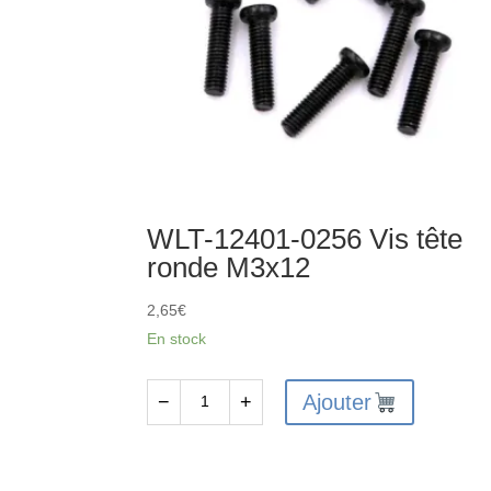
WLT-12401-0256 Vis tête
ronde M3x12
2,65
€
En stock
Ajouter
−
+
quantité
de
WLT-