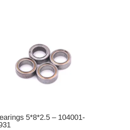
rrosserie
1x22.2MM
39-
earings 5*8*2.5 – 104001-
931