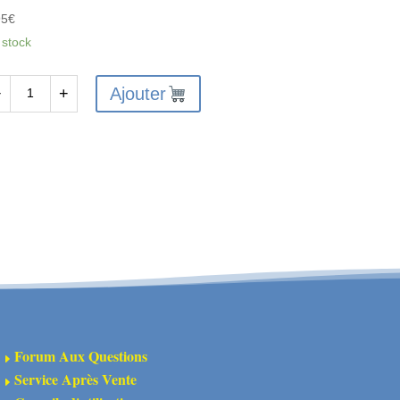
95
€
 stock
Ajouter
−
+
antité
arings
8*2.5
4001-
31
Forum Aux Questions
E
Service Après Vente
E