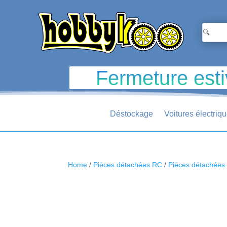
Fermeture esti
Déstockage
Voitures électriq
Home
/
Pièces détachées RC
/
Pièces détachée