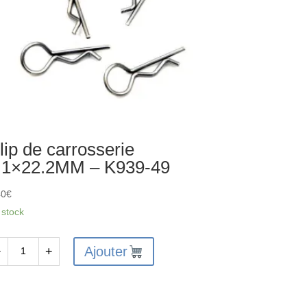
lip de carrosserie
.1×22.2MM – K939-49
40
€
 stock
Ajouter
−
+
antité
p