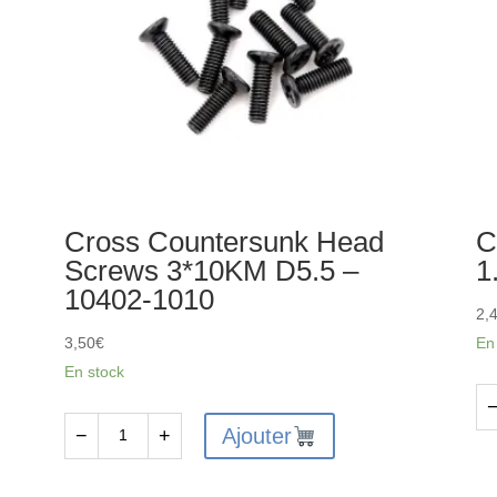
Cross Countersunk Head
C
Screws 3*10KM D5.5 –
1
10402-1010
2,
3,50
€
En
En stock
qu
Ajouter
−
+
quantité
de
de
Cli