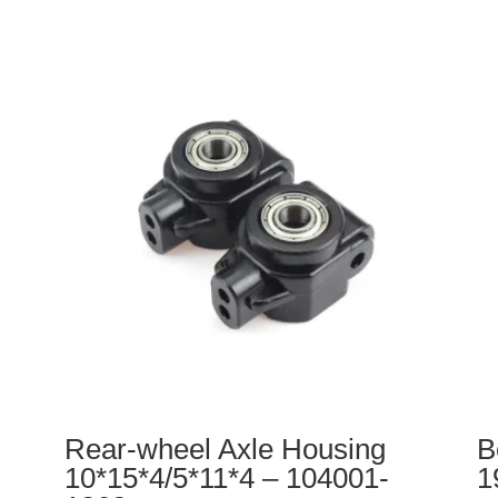
Cross
de
Countersunk
ca
Head
1.
Screws
-
3*10KM
K9
D5.5
49
-
10402-
1010
Rear-wheel Axle Housing
B
10*15*4/5*11*4 – 104001-
1