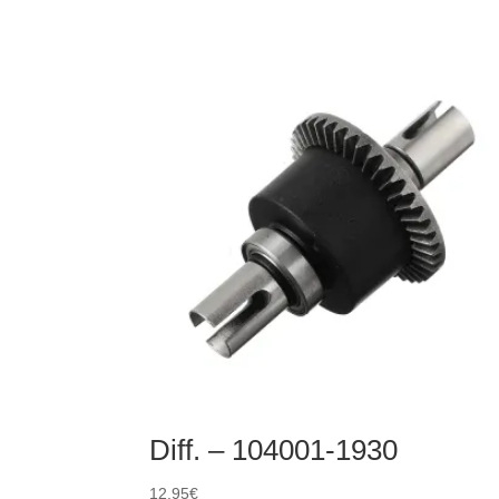
12401-
0256
Vis
tête
ronde
M3x12
Diff. – 104001-1930
12,95
€