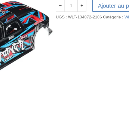
Ajouter au p
−
+
quantité
de
UGS :
WLT-104072-2106
Catégorie :
WL
104072-
2106
Carrosserie
complète
pour
WLTOYS
104072